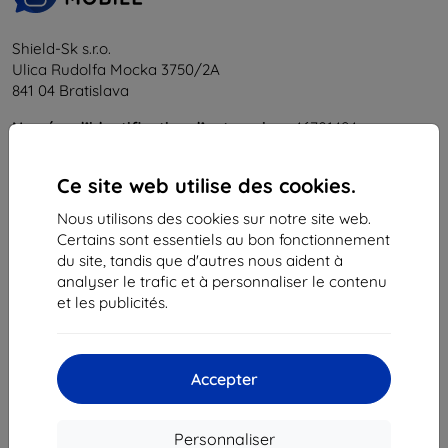
Shield-Sk s.r.o.
Ulica Rudolfa Mocka 3750/2A
841 04 Bratislava
Numéro d’identification d’entreprise :
46701494
N° de TVA :
SK2023549671
Ce site web utilise des cookies.
Contacts
Nous utilisons des cookies sur notre site web.
Certains sont essentiels au bon fonctionnement
info@top4mobile.eu
du site, tandis que d'autres nous aident à
analyser le trafic et à personnaliser le contenu
Contactez-nous
et les publicités.
Du lundi au vendredi :
En ligne
8h00 – 16h00
Accepter
Samedi et dimanche :
Hors ligne
Personnaliser