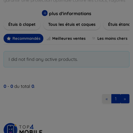
garantir une protection optimale contre les chocs, rayures
et poussières. Naviguez à travers nos différentes gammes,
allant des modèles élégants et minimalistes aux designs
plus d'informations
plus audacieux et colorés. Faites votre choix parmi des
Étuis à clapet
Tous les étuis et coques
Étuis étanch
matériaux de haute qualité, y compris le cuir, le silicone, et
les matériaux anti-choc. Trouvez la coque ou le clapet
parfait pour exprimer votre style tout en assurant la
Recommandés
Meilleures ventes
Les moins chers
durabilité de votre appareil.
I did not find any active products.
0
-
0
du total
0
.
«
1
»