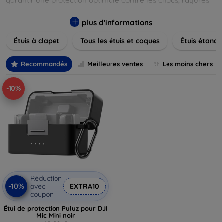
garantir une protection optimale contre les chocs, rayures
et poussières. Naviguez à travers nos différentes gammes,
allant des modèles élégants et minimalistes aux designs
plus d'informations
plus audacieux et colorés. Faites votre choix parmi des
Étuis à clapet
Tous les étuis et coques
Étuis étanch
matériaux de haute qualité, y compris le cuir, le silicone, et
les matériaux anti-choc. Trouvez la coque ou le clapet
parfait pour exprimer votre style tout en assurant la
Recommandés
Meilleures ventes
Les moins chers
durabilité de votre appareil.
-10%
Réduction
-10%
avec
EXTRA10
coupon
Étui de protection Puluz pour DJI
Mic Mini noir