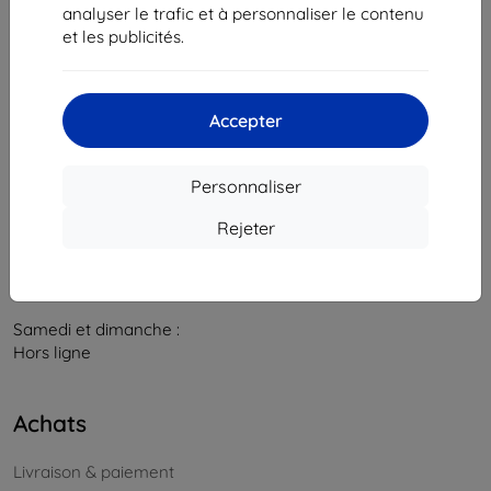
841 04 Bratislava
analyser le trafic et à personnaliser le contenu
et les publicités.
Numéro d’identification d’entreprise :
46701494
N° de TVA :
SK2023549671
Accepter
Contacts
info@top4mobile.eu
Personnaliser
Contactez-nous
Rejeter
Du lundi au vendredi :
En ligne
8h00 – 16h00
Samedi et dimanche :
Hors ligne
Achats
Livraison & paiement