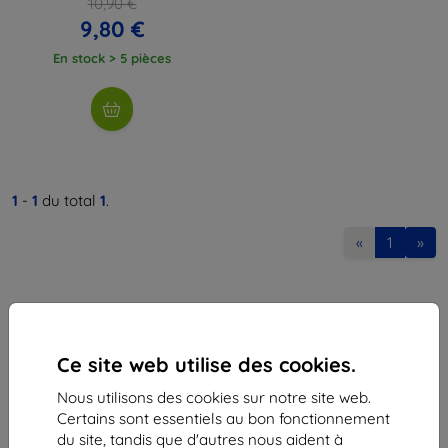
10,90 €
9,80 €
En stock > 5 pièces
1
-
1
du total
1
.
«
1
»
Ce site web utilise des cookies.
Nous utilisons des cookies sur notre site web.
Shield-Sk s.r.o.
Certains sont essentiels au bon fonctionnement
Ulica Rudolfa Mocka 3750/2A
du site, tandis que d'autres nous aident à