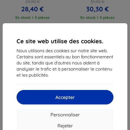
29,90 €
31,90 €
28,40 €
30,30 €
En stock > 5 pièces
En stock > 5 pièces
Ce site web utilise des cookies.
Nous utilisons des cookies sur notre site web.
Certains sont essentiels au bon fonctionnement
1
-
4
du total
4
.
du site, tandis que d'autres nous aident à
analyser le trafic et à personnaliser le contenu
«
1
»
et les publicités.
Accepter
Personnaliser
Shield-Sk s.r.o.
Ulica Rudolfa Mocka 3750/2A
Rejeter