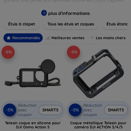
garantir une protection optimale contre les chocs, rayures
et poussières. Naviguez à travers nos différentes gammes,
allant des modèles élégants et minimalistes aux designs
plus d'informations
plus audacieux et colorés. Faites votre choix parmi des
Étuis à clapet
Tous les étuis et coques
Étuis étanch
matériaux de haute qualité, y compris le cuir, le silicone, et
les matériaux anti-choc. Trouvez la coque ou le clapet
parfait pour exprimer votre style tout en assurant la
Recommandés
Meilleures ventes
Les moins chers
durabilité de votre appareil.
-5%
-5%
Réduction
Réduction
-5%
-5%
avec
SMART5
avec
SMART5
coupon
coupon
Telesin coque en silicone pour
Coque métallique Telesin pour
DJI Osmo Action 5
caméra DJI ACTION 3/4/5