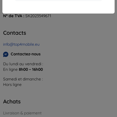
841 04 Bratislava
Numéro d’identification d’entreprise :
46701494
N° de TVA :
SK2023549671
Contacts
info@top4mobile.eu
Contactez-nous
Du lundi au vendredi :
En ligne
8h00 – 16h00
Samedi et dimanche :
Hors ligne
Achats
Livraison & paiement