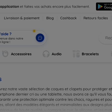
 application
et faites vos achats encore plus facilement.
Livraison & paiement
Blog
Cashback
Retours faciles
’aide ?
nvenue dans notre
 ligne !
|
Accessoires
Audio
Bracelets
s
rez notre vaste sélection de coques et clapets pour protéger et
tphone dernier cri ou une tablette, nous avons ce qu'il vous fau
arantir une protection optimale contre les chocs, rayures et pou
, allant des modèles élégants et minimalistes aux designs plus 
ériaux de haute qualité, y compris le cuir, le silicone, et les ma