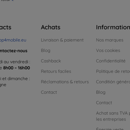
acts
Achats
Informatio
op4mobile.eu
Livraison & paiement
Nos marques
Blog
Vos cookies
ntactez-nous
Cashback
Confidentialité
i au vendredi :
ne
8h00 – 16h00
Retours faciles
Politique de reto
 et dimanche :
Réclamations & retours
Conditión génér
igne
Contact
Blog
Contact
Achat sans TVA 
les entreprises
Énergie verte