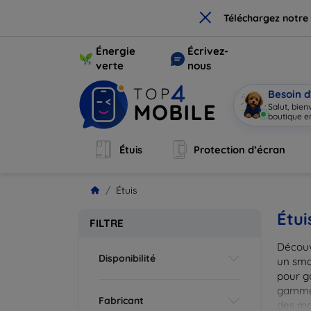
×
Téléchargez notre
Énergie
Écrivez-
verte
nous
Besoin d
Salut, bie
boutique en
Étuis
Protection d’écran
Étuis
Étui
FILTRE
Découv
Disponibilité
un smar
pour g
gammes
Fabricant
des mat