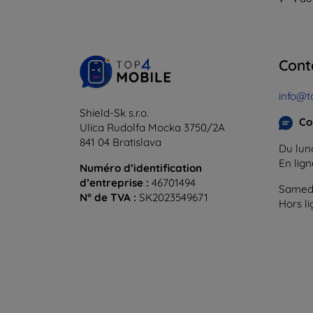
Cont
info@t
Shield-Sk s.r.o.
Co
Ulica Rudolfa Mocka 3750/2A
841 04 Bratislava
Du lund
En lig
Numéro d’identification
d’entreprise :
46701494
Samedi
N° de TVA :
SK2023549671
Hors l