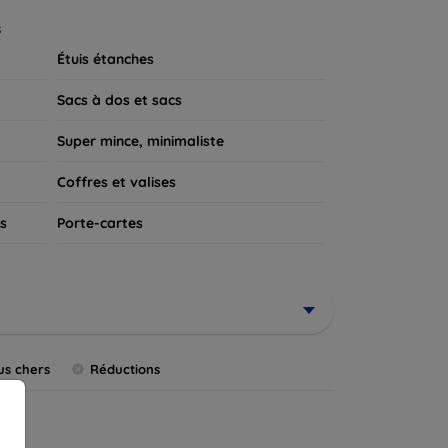
 appareil.
s
Étuis étanches
Sacs à dos et sacs
Super mince, minimaliste
Coffres et valises
s
Porte-cartes
us chers
Réductions