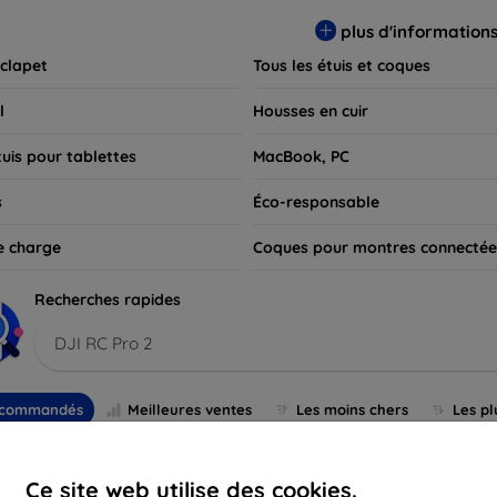
 pour exprimer votre style tout en assurant la durabilité de votre
plus d'information
 clapet
Tous les étuis et coques
l
Housses en cuir
tuis pour tablettes
MacBook, PC
s
Éco-responsable
e charge
Coques pour montres connectée
Recherches rapides
DJI RC Pro 2
commandés
Meilleures ventes
Les moins chers
Les pl
Ce site web utilise des cookies.