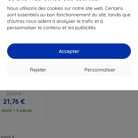
Nous utilisons des cookies sur notre site web. Certains
sont essentiels au bon fonctionnement du site, tandis que
d'autres nous aident à analyser le trafic et à
personnaliser le contenu et les publicités.
Accepter
Réduction
avec
SMART5
Rejeter
Personnaliser
coupon
ui Sunnylife pour
ommande DJI RC PRO
2
22,90 €
21,76 €
 stock > 5 pièces
 total
1
.