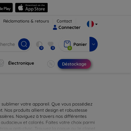
Réclamations & retours
Contact
Connecter
Panier
0
0
0
Électronique
Déstockage
 sublimer votre appareil. Que vous possédiez
t. Nos produits allient design et robustesse
ssières. Naviguez à travers nos différentes
audacieux et colorés. Faites votre choix parmi
tériaux anti-choc. Trouvez la coque ou le clapet