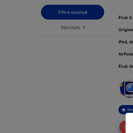
parfait
Filtre avancé
Étuis à
Résultats
1
Origina
iPad, é
AirPod
Étuis d
Re
-5%