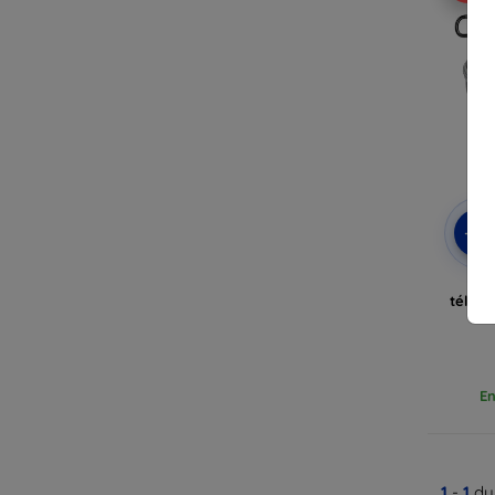
-5%
Ét
téléc
En
1
-
1
du