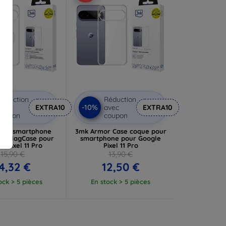
éduction
Réduction
-10%
vec
EXTRA10
avec
EXTRA10
coupon
coupon
our smartphone
3mk Armor Case coque pour
or MagCase pour
smartphone pour Google
e Pixel 11 Pro
Pixel 11 Pro
15,90 €
13,90 €
4,32 €
12,50 €
ock > 5 pièces
En stock > 5 pièces