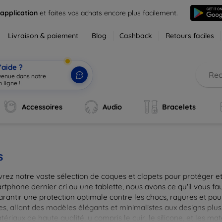
 application
et faites vos achats encore plus facilement.
Livraison & paiement
Blog
Cashback
Retours faciles
’aide ?
nvenue dans notre
 ligne !
|
Accessoires
Audio
Bracelets
s
rez notre vaste sélection de coques et clapets pour protéger et
tphone dernier cri ou une tablette, nous avons ce qu'il vous fau
arantir une protection optimale contre les chocs, rayures et pou
, allant des modèles élégants et minimalistes aux designs plus 
ériaux de haute qualité, y compris le cuir, le silicone, et les ma