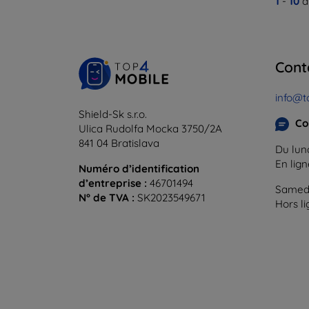
1
-
10
d
Cont
info@t
Shield-Sk s.r.o.
Co
Ulica Rudolfa Mocka 3750/2A
841 04 Bratislava
Du lund
En lig
Numéro d’identification
d’entreprise :
46701494
Samedi
N° de TVA :
SK2023549671
Hors l