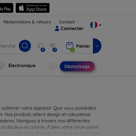
Réclamations & retours
Contact
Connecter
Panier
0
0
0
Électronique
Déstockage
 sublimer votre appareil. Que vous possédiez
t. Nos produits allient design et robustesse
ssières. Naviguez à travers nos différentes
audacieux et colorés. Faites votre choix parmi
tériaux anti-choc. Trouvez la coque ou le clapet