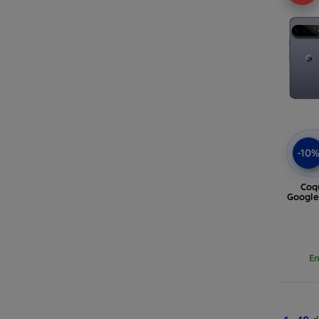
-10
Coq
Google 
En