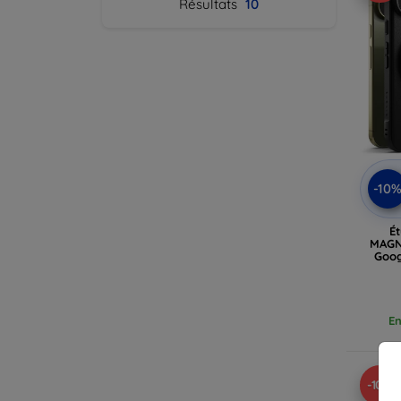
Résultats
10
-10
É
MAGN
Goog
En
-10%