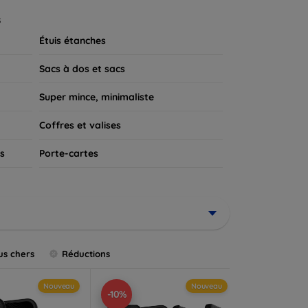
 appareil.
s
Étuis étanches
Sacs à dos et sacs
Super mince, minimaliste
Coffres et valises
s
Porte-cartes
us chers
Réductions
Nouveau
Nouveau
-10%