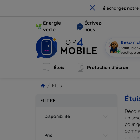
×
Téléchargez notre
Énergie
Écrivez-
verte
nous
Besoin d
Salut, bie
boutique en
Étuis
Protection d’écran
Étuis
Étui
FILTRE
Découv
Disponibilité
un smar
pour g
gammes
Prix
des mat