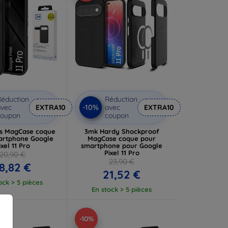
éduction
Réduction
-10%
vec
EXTRA10
avec
EXTRA10
coupon
coupon
is MagCase coque
3mk Hardy Shockproof
artphone Google
MagCase coque pour
ixel 11 Pro
smartphone pour Google
Pixel 11 Pro
20,90 €
23,90 €
8,82 €
21,52 €
ock > 5 pièces
En stock > 5 pièces
-10%