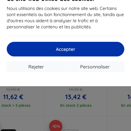
Nous utilisons des cookies sur notre site web. Certains
sont essentiels au bon fonctionnement du site, tandis que
d'autres nous aident à analyser le trafic et à
personnaliser le contenu et les publicités.
Accepter
Réduction
Réduction
R
%
-10%
-10%
avec
EXTRA10
avec
EXTRA10
a
Rejeter
Personnaliser
coupon
coupon
 Notes Tactical pour
Étui TECH-PROTECT WALLET
Coque p
le Pixel 11 Pro noir
pour Google Pixel 11 / 11 Pro,
3mk Arm
(57983131227)
noir mat
Googl
12,90 €
14,90 €
11,62 €
13,42 €
1
 stock > 5 pièces
En stock 2 pièces
En st
-10%