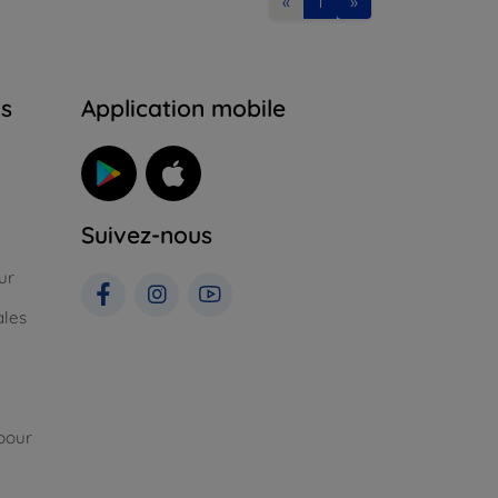
«
1
»
ns
Application mobile
Suivez-nous
ur
ales
pour