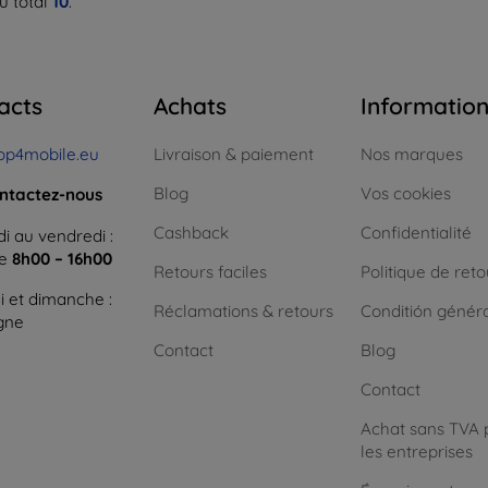
u total
10
.
acts
Achats
Informatio
op4mobile.eu
Livraison & paiement
Nos marques
Blog
Vos cookies
ntactez-nous
Cashback
Confidentialité
i au vendredi :
ne
8h00 – 16h00
Retours faciles
Politique de reto
 et dimanche :
Réclamations & retours
Conditión génér
igne
Contact
Blog
Contact
Achat sans TVA 
les entreprises