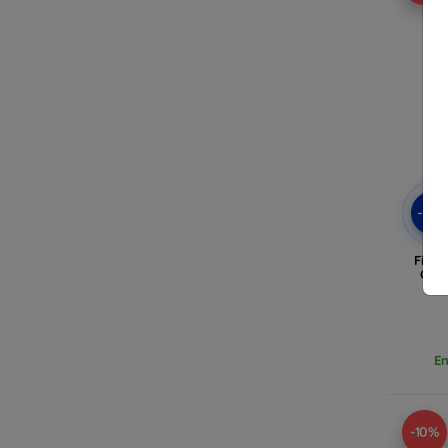
-10
Field
Goog
En
-10%