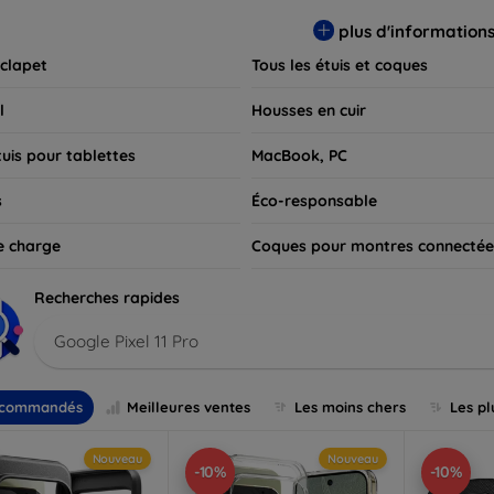
 pour exprimer votre style tout en assurant la durabilité de votre
plus d'information
 clapet
Tous les étuis et coques
l
Housses en cuir
tuis pour tablettes
MacBook, PC
s
Éco-responsable
e charge
Coques pour montres connectée
Recherches rapides
Google Pixel 11 Pro
commandés
Meilleures ventes
Les moins chers
Les pl
Nouveau
Nouveau
-10%
-10%