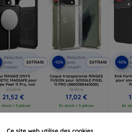
Réduction
Réduction
R
%
-10%
-10%
avec
EXTRA10
avec
EXTRA10
a
coupon
coupon
tui RINGKE ONYX
Coque transparente RINGKE
3mk Fort
ETIC MAGSAFE pour
FUSION pour GOOGLE PIXEL
pour sm
le Pixel 11 Pro, noir
11 PRO (8800380461000)
P
23,90 €
18,90 €
21,52 €
17,02 €
1
 stock > 5 pièces
En stock > 5 pièces
En st
Nouveau
Nouveau
-10%
-10%
Ce site web utilise des cookies.