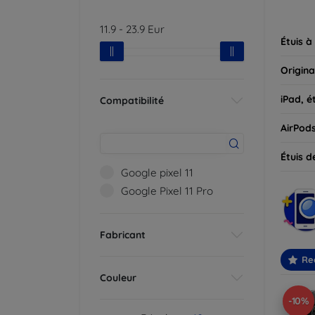
parfait
11.9
-
23.9
Eur
Étuis à
Origina
iPad, é
Compatibilité
AirPod
Étuis d
Google pixel 11
Google Pixel 11 Pro
Fabricant
Re
Couleur
-10%