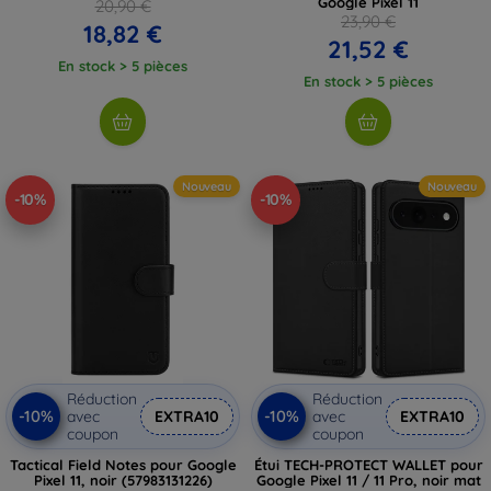
Google Pixel 11
20,90 €
23,90 €
18,82 €
21,52 €
En stock > 5 pièces
En stock > 5 pièces
Nouveau
Nouveau
-10%
-10%
Réduction
Réduction
-10%
-10%
avec
EXTRA10
avec
EXTRA10
coupon
coupon
Tactical Field Notes pour Google
Étui TECH-PROTECT WALLET pour
Pixel 11, noir (57983131226)
Google Pixel 11 / 11 Pro, noir mat