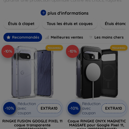
garantir une protection optimale contre les chocs, rayures
et poussières. Naviguez à travers nos différentes gammes,
allant des modèles élégants et minimalistes aux designs
plus d'informations
plus audacieux et colorés. Faites votre choix parmi des
Étuis à clapet
Tous les étuis et coques
Étuis étanch
matériaux de haute qualité, y compris le cuir, le silicone, et
les matériaux anti-choc. Trouvez la coque ou le clapet
parfait pour exprimer votre style tout en assurant la
Recommandés
Meilleures ventes
Les moins chers
durabilité de votre appareil.
Nouveau
Nouveau
-10%
-10%
Réduction
Réduction
-10%
-10%
avec
EXTRA10
avec
EXTRA10
coupon
coupon
RINGKE FUSION GOOGLE PIXEL 11
Coque RINGKE ONYX MAGNETIC
coque transparente
MAGSAFE pour Google Pixel 11,
(8800380461260)
noire (8800380461413)