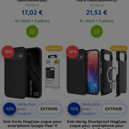
18,90 €
23,90 €
17,02 €
21,52 €
En stock > 5 pièces
En stock > 5 pièces
Nouveau
Nouveau
-10%
-10%
Réduction
Réduction
-10%
-10%
avec
EXTRA10
avec
EXTRA10
coupon
coupon
3mk Fortis MagCase coque pour
3mk Hardy Shockproof MagCase
smartphone Google Pixel 11
coque pour smartphone pour