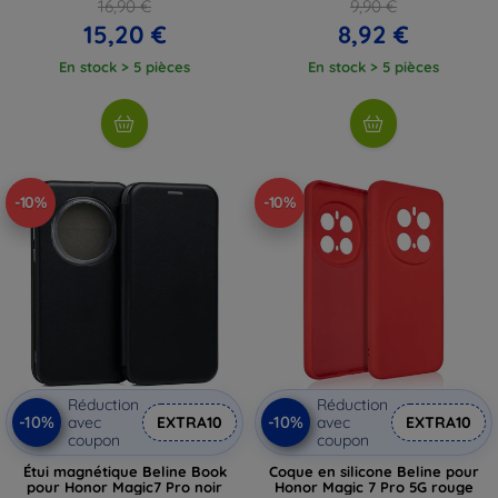
16,90 €
9,90 €
15,20 €
8,92 €
En stock > 5 pièces
En stock > 5 pièces
-10%
-10%
Réduction
Réduction
-10%
-10%
avec
EXTRA10
avec
EXTRA10
coupon
coupon
Étui magnétique Beline Book
Coque en silicone Beline pour
pour Honor Magic7 Pro noir
Honor Magic 7 Pro 5G rouge