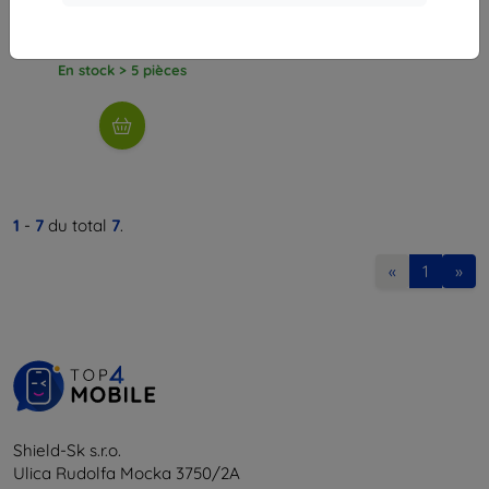
9,90 €
8,92 €
En stock > 5 pièces
1
-
7
du total
7
.
«
1
»
Shield-Sk s.r.o.
Ulica Rudolfa Mocka 3750/2A