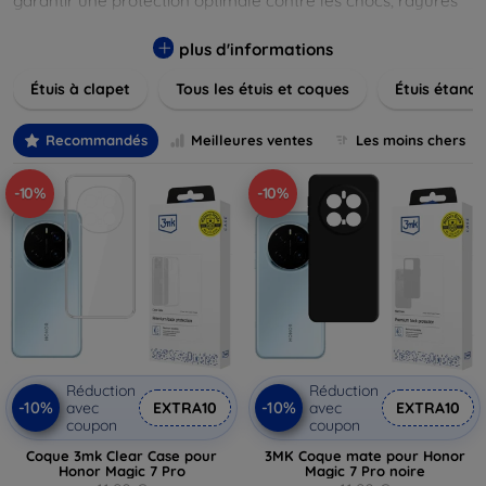
garantir une protection optimale contre les chocs, rayures
et poussières. Naviguez à travers nos différentes gammes,
allant des modèles élégants et minimalistes aux designs
plus d'informations
plus audacieux et colorés. Faites votre choix parmi des
Étuis à clapet
Tous les étuis et coques
Étuis étanch
matériaux de haute qualité, y compris le cuir, le silicone, et
les matériaux anti-choc. Trouvez la coque ou le clapet
parfait pour exprimer votre style tout en assurant la
Recommandés
Meilleures ventes
Les moins chers
durabilité de votre appareil.
-10%
-10%
Réduction
Réduction
-10%
-10%
avec
EXTRA10
avec
EXTRA10
coupon
coupon
Coque 3mk Clear Case pour
3MK Coque mate pour Honor
Honor Magic 7 Pro
Magic 7 Pro noire