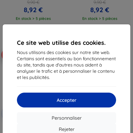
9,90 €
9,90 €
8,92 €
8,92 €
En stock > 5 pièces
En stock > 5 pièces
Ce site web utilise des cookies.
Nous utilisons des cookies sur notre site web.
-10%
Certains sont essentiels au bon fonctionnement
du site, tandis que d'autres nous aident à
analyser le trafic et à personnaliser le contenu
et les publicités.
Accepter
Réduction
-10%
avec
EXTRA10
Personnaliser
coupon
Coque en silicone Beline pour
Rejeter
Honor Magic 7 Pro 5G noire