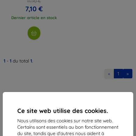
11,90 €
7,10 €
Dernier article en stock
1
-
1
du total
1
.
«
1
»
Ce site web utilise des cookies.
Nous utilisons des cookies sur notre site web.
Shield-Sk s.r.o.
Certains sont essentiels au bon fonctionnement
Ulica Rudolfa Mocka 3750/2A
du site, tandis que d'autres nous aident à