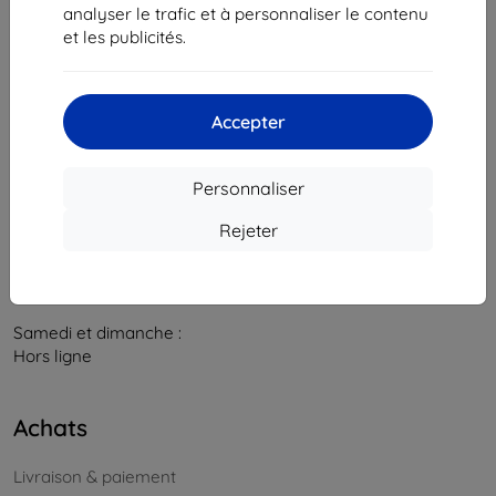
841 04 Bratislava
analyser le trafic et à personnaliser le contenu
et les publicités.
Numéro d’identification d’entreprise :
46701494
N° de TVA :
SK2023549671
Accepter
Contacts
info@top4mobile.eu
Personnaliser
Contactez-nous
Rejeter
Du lundi au vendredi :
En ligne
8h00 – 16h00
Samedi et dimanche :
Hors ligne
Achats
Livraison & paiement