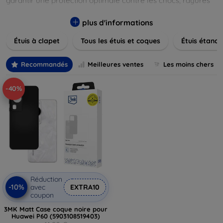
garantir une protection optimale contre les chocs, rayures
et poussières. Naviguez à travers nos différentes gammes,
allant des modèles élégants et minimalistes aux designs
plus d'informations
plus audacieux et colorés. Faites votre choix parmi des
Étuis à clapet
Tous les étuis et coques
Étuis étanch
matériaux de haute qualité, y compris le cuir, le silicone, et
les matériaux anti-choc. Trouvez la coque ou le clapet
parfait pour exprimer votre style tout en assurant la
Recommandés
Meilleures ventes
Les moins chers
durabilité de votre appareil.
-40%
Réduction
-10%
avec
EXTRA10
coupon
3MK Matt Case coque noire pour
Huawei P60 (5903108519403)