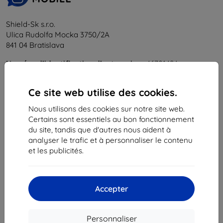
Shield-Sk s.r.o.
Ulica Rudolfa Mocka 3750/2A
841 04 Bratislava
Numéro d’identification d’entreprise :
46701494
N° de TVA :
SK2023549671
Ce site web utilise des cookies.
Contacts
Nous utilisons des cookies sur notre site web.
Certains sont essentiels au bon fonctionnement
info@top4mobile.eu
du site, tandis que d'autres nous aident à
analyser le trafic et à personnaliser le contenu
Contactez-nous
et les publicités.
Du lundi au vendredi :
En ligne
8h00 – 16h00
Accepter
Samedi et dimanche :
Hors ligne
Personnaliser