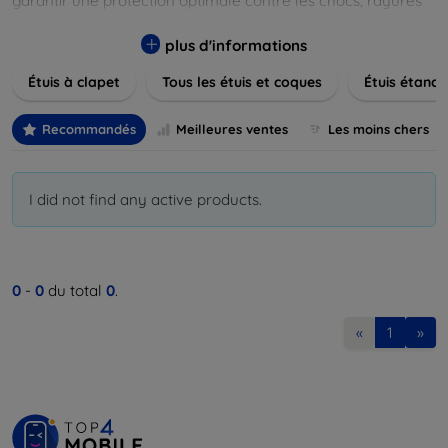
garantir une protection optimale contre les chocs, rayures
et poussières. Naviguez à travers nos différentes gammes,
allant des modèles élégants et minimalistes aux designs
plus d'informations
plus audacieux et colorés. Faites votre choix parmi des
Étuis à clapet
Tous les étuis et coques
Étuis étanch
matériaux de haute qualité, y compris le cuir, le silicone, et
les matériaux anti-choc. Trouvez la coque ou le clapet
parfait pour exprimer votre style tout en assurant la
Recommandés
Meilleures ventes
Les moins chers
durabilité de votre appareil.
I did not find any active products.
0
-
0
du total
0
.
«
1
»