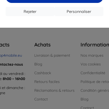
Rejeter
Personnaliser
 total
0
.
acts
Achats
Informatio
op4mobile.eu
Livraison & paiement
Nos marques
Blog
Vos cookies
ntactez-nous
Cashback
Confidentialité
i au vendredi :
ne
8h00 – 16h00
Retours faciles
Politique de reto
 et dimanche :
Réclamations & retours
Conditión génér
igne
Contact
Blog
Contact