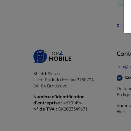
0
-
0
du
Cont
info@t
Shield-Sk s.r.o.
Co
Ulica Rudolfa Mocka 3750/2A
841 04 Bratislava
Du lund
En lig
Numéro d’identification
d’entreprise :
46701494
Samedi
N° de TVA :
SK2023549671
Hors l