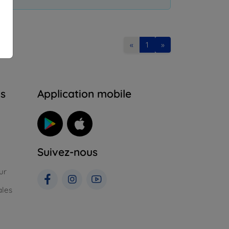
«
1
»
ns
Application mobile
Suivez-nous
ur
ales