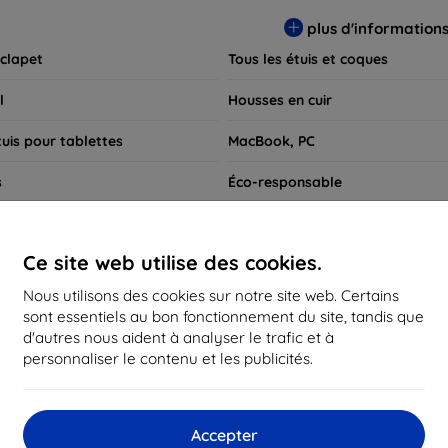
 pour exprimer votre style tout en assurant la durabilité de votre
plus d'information
 clapet
Tous les étuis et coques
l
Housses en cuir
tuis pour tablettes
MacBook, PC
s
Éco-responsable
e charge
Coques pour montres connectée
Ce site web utilise des cookies.
Recherches rapides
Nous utilisons des cookies sur notre site web. Certains
Huawei Watch Fit 4 Pro
sont essentiels au bon fonctionnement du site, tandis que
d'autres nous aident à analyser le trafic et à
personnaliser le contenu et les publicités.
commandés
Meilleures ventes
Les moins chers
Les pl
Accepter
d not find any active products.