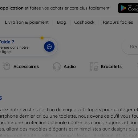
 application
et faites vos achats encore plus facilement.
Livraison & paiement
Blog
Cashback
Retours faciles
’aide ?
nvenue dans notre
 ligne !
|
Accessoires
Audio
Bracelets
s
rez notre vaste sélection de coques et clapets pour protéger et
tphone dernier cri ou une tablette, nous avons ce qu'il vous fau
arantir une protection optimale contre les chocs, rayures et pou
, allant des modèles élégants et minimalistes aux designs plus 
ériaux de haute qualité, y compris le cuir, le silicone, et les ma