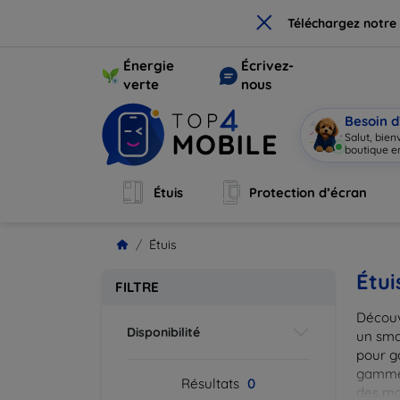
×
Téléchargez notre
Énergie
Écrivez-
verte
nous
Besoin d
Salut, bie
boutique en
Étuis
Protection d’écran
Étuis
Étui
FILTRE
Découv
Disponibilité
un smar
pour g
gammes
Résultats
0
des mat