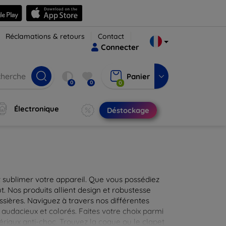
Réclamations & retours
Contact
Connecter
Panier
0
0
0
Électronique
Déstockage
 sublimer votre appareil. Que vous possédiez
t. Nos produits allient design et robustesse
ssières. Naviguez à travers nos différentes
audacieux et colorés. Faites votre choix parmi
tériaux anti-choc. Trouvez la coque ou le clapet