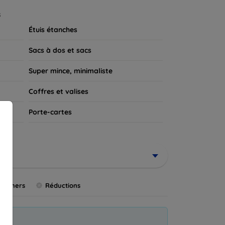
 appareil.
s
Étuis étanches
Sacs à dos et sacs
Super mince, minimaliste
Coffres et valises
s
Porte-cartes
us chers
Réductions