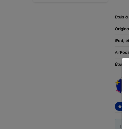
parfait
Étuis à
Origina
iPad, é
AirPod
Étuis d
Re
I di