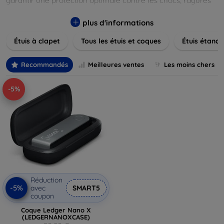
garantir une protection optimale contre les chocs, rayures
et poussières. Naviguez à travers nos différentes gammes,
allant des modèles élégants et minimalistes aux designs
plus d'informations
plus audacieux et colorés. Faites votre choix parmi des
Étuis à clapet
Tous les étuis et coques
Étuis étanch
matériaux de haute qualité, y compris le cuir, le silicone, et
les matériaux anti-choc. Trouvez la coque ou le clapet
parfait pour exprimer votre style tout en assurant la
Recommandés
Meilleures ventes
Les moins chers
durabilité de votre appareil.
-5%
Réduction
-5%
avec
SMART5
coupon
Coque Ledger Nano X
(LEDGERNANOXCASE)