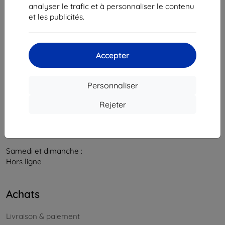
841 04 Bratislava
analyser le trafic et à personnaliser le contenu
et les publicités.
Numéro d’identification d’entreprise :
46701494
N° de TVA :
SK2023549671
Accepter
Contacts
info@top4mobile.eu
Personnaliser
Contactez-nous
Rejeter
Du lundi au vendredi :
En ligne
8h00 – 16h00
Samedi et dimanche :
Hors ligne
Achats
Livraison & paiement