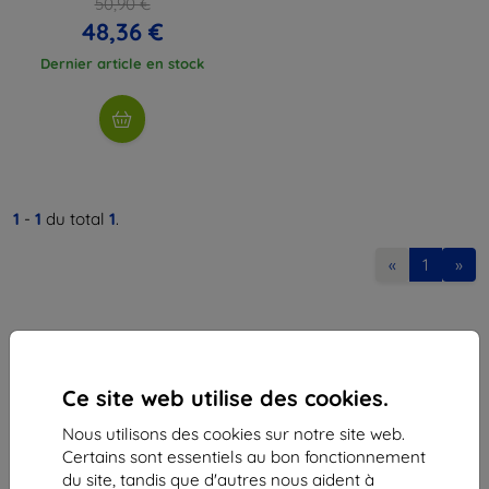
50,90 €
48,36 €
Dernier article en stock
1
-
1
du total
1
.
«
1
»
Ce site web utilise des cookies.
Nous utilisons des cookies sur notre site web.
Shield-Sk s.r.o.
Certains sont essentiels au bon fonctionnement
Ulica Rudolfa Mocka 3750/2A
du site, tandis que d'autres nous aident à