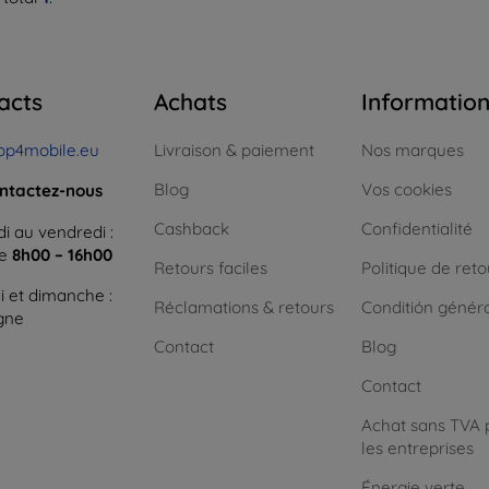
acts
Achats
Informatio
op4mobile.eu
Livraison & paiement
Nos marques
Blog
Vos cookies
ntactez-nous
Cashback
Confidentialité
i au vendredi :
ne
8h00 – 16h00
Retours faciles
Politique de reto
 et dimanche :
Réclamations & retours
Conditión génér
igne
Contact
Blog
Contact
Achat sans TVA 
les entreprises
Énergie verte