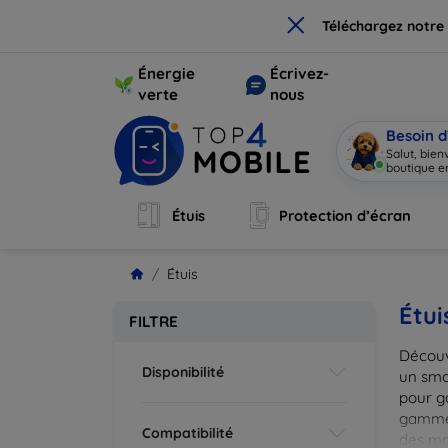
×
Téléchargez notre
Énergie
Écrivez-
verte
nous
Besoin d
Salut, bie
boutique en
Étuis
Protection d’écran
Étuis
Étui
FILTRE
Découv
Disponibilité
un smar
pour g
gammes
Compatibilité
des mat