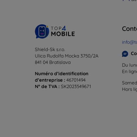
Cont
info@t
Shield-Sk s.r.o.
Co
Ulica Rudolfa Mocka 3750/2A
841 04 Bratislava
Du lund
En lig
Numéro d’identification
d’entreprise :
46701494
Samedi
N° de TVA :
SK2023549671
Hors l