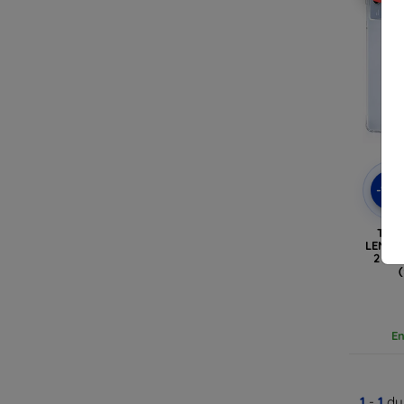
-10
TEC
LENOVO
2 11.
En
1
-
1
du