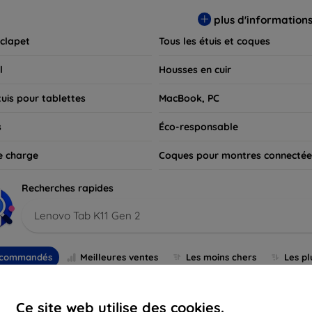
 pour exprimer votre style tout en assurant la durabilité de votre
plus d'information
 clapet
Tous les étuis et coques
l
Housses en cuir
tuis pour tablettes
MacBook, PC
s
Éco-responsable
e charge
Coques pour montres connectée
Recherches rapides
Lenovo Tab K11 Gen 2
commandés
Meilleures ventes
Les moins chers
Les pl
Ce site web utilise des cookies.