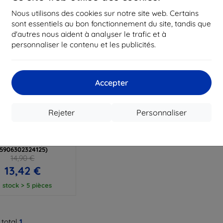
Nous utilisons des cookies sur notre site web. Certains
sont essentiels au bon fonctionnement du site, tandis que
d'autres nous aident à analyser le trafic et à
personnaliser le contenu et les publicités.
Accepter
Réduction
%
avec
EXTRA10
Rejeter
Personnaliser
coupon
H-PROTECT FLEXAIR
 IDEA TAB / K11 GEN
0 TB-336 transparent
(5906302324125)
14,90 €
13,42 €
 stock > 5 pièces
 total
1
.