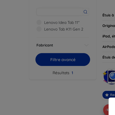
parfait
Étuis à
Lenovo Idea Tab 11''
Origina
Lenovo Tab K11 Gen 2
iPad, é
Fabricant
AirPod
Étuis d
Filtre avancé
Résultats
1
Re
-10%