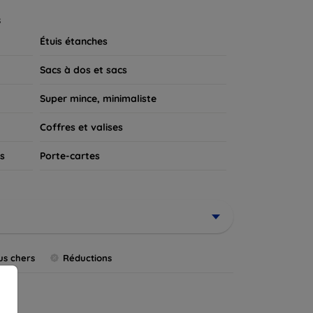
 appareil.
s
Étuis étanches
Sacs à dos et sacs
Super mince, minimaliste
Coffres et valises
s
Porte-cartes
us chers
Réductions