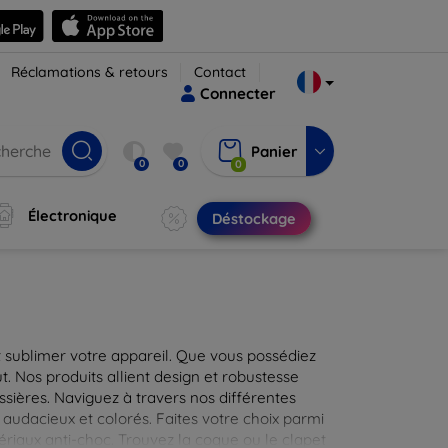
Réclamations & retours
Contact
Connecter
Panier
0
0
0
Électronique
Déstockage
 sublimer votre appareil. Que vous possédiez
t. Nos produits allient design et robustesse
ssières. Naviguez à travers nos différentes
audacieux et colorés. Faites votre choix parmi
tériaux anti-choc. Trouvez la coque ou le clapet