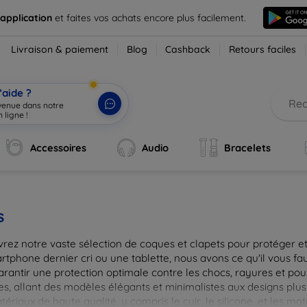
 application
et faites vos achats encore plus facilement.
Livraison & paiement
Blog
Cashback
Retours faciles
’aide ?
nvenue dans notre
 ligne !
|
Accessoires
Audio
Bracelets
s
rez notre vaste sélection de coques et clapets pour protéger et
tphone dernier cri ou une tablette, nous avons ce qu'il vous fau
arantir une protection optimale contre les chocs, rayures et pou
, allant des modèles élégants et minimalistes aux designs plus 
ériaux de haute qualité, y compris le cuir, le silicone, et les ma