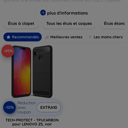
garantir une protection optimale contre les chocs, rayures
et poussières. Naviguez à travers nos différentes gammes,
allant des modèles élégants et minimalistes aux designs
plus d'informations
plus audacieux et colorés. Faites votre choix parmi des
Étuis à clapet
Tous les étuis et coques
Étuis étanch
matériaux de haute qualité, y compris le cuir, le silicone, et
les matériaux anti-choc. Trouvez la coque ou le clapet
parfait pour exprimer votre style tout en assurant la
Recommandés
Meilleures ventes
Les moins chers
durabilité de votre appareil.
-45%
Réduction
-10%
avec
EXTRA10
coupon
TECH-PROTECT - TPUCARBON
pour LENOVO Z5, noir