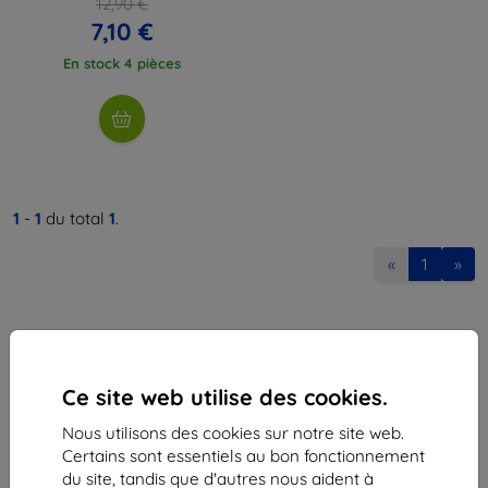
12,90 €
7,10 €
En stock 4 pièces
1
-
1
du total
1
.
«
1
»
Ce site web utilise des cookies.
Nous utilisons des cookies sur notre site web.
Shield-Sk s.r.o.
Certains sont essentiels au bon fonctionnement
Ulica Rudolfa Mocka 3750/2A
du site, tandis que d'autres nous aident à