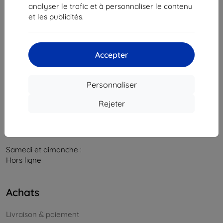
841 04 Bratislava
analyser le trafic et à personnaliser le contenu
et les publicités.
Numéro d’identification d’entreprise :
46701494
N° de TVA :
SK2023549671
Accepter
Contacts
info@top4mobile.eu
Personnaliser
Contactez-nous
Rejeter
Du lundi au vendredi :
En ligne
8h00 – 16h00
Samedi et dimanche :
Hors ligne
Achats
Livraison & paiement