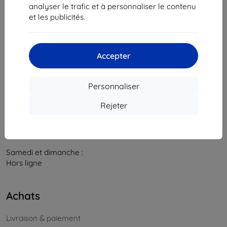
841 04 Bratislava
analyser le trafic et à personnaliser le contenu
et les publicités.
Numéro d’identification d’entreprise :
46701494
N° de TVA :
SK2023549671
Accepter
Contacts
info@top4mobile.eu
Personnaliser
Contactez-nous
Rejeter
Du lundi au vendredi :
En ligne
8h00 – 16h00
Samedi et dimanche :
Hors ligne
Achats
Livraison & paiement