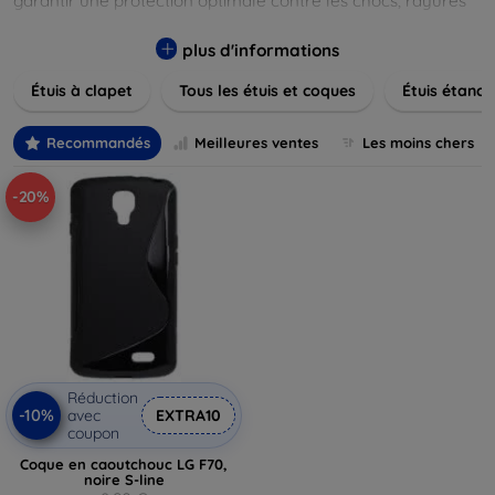
garantir une protection optimale contre les chocs, rayures
et poussières. Naviguez à travers nos différentes gammes,
allant des modèles élégants et minimalistes aux designs
plus d'informations
plus audacieux et colorés. Faites votre choix parmi des
Étuis à clapet
Tous les étuis et coques
Étuis étanch
matériaux de haute qualité, y compris le cuir, le silicone, et
les matériaux anti-choc. Trouvez la coque ou le clapet
parfait pour exprimer votre style tout en assurant la
Recommandés
Meilleures ventes
Les moins chers
durabilité de votre appareil.
-20%
Réduction
-10%
avec
EXTRA10
coupon
Coque en caoutchouc LG F70,
noire S-line