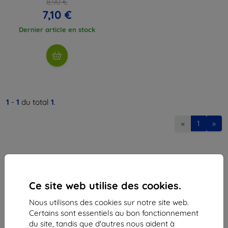
8,90 €
7,10 €
Dernier article en stock
1
-
1
du total
1
.
«
1
»
Ce site web utilise des cookies.
Nous utilisons des cookies sur notre site web.
Shield-Sk s.r.o.
Certains sont essentiels au bon fonctionnement
Ulica Rudolfa Mocka 3750/2A
du site, tandis que d'autres nous aident à