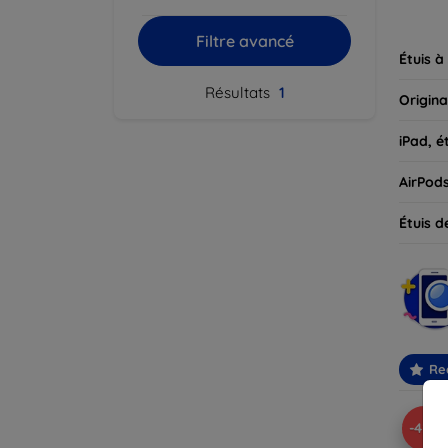
parfait
Filtre avancé
Étuis à
Résultats
1
Origina
iPad, é
AirPod
Étuis d
Re
-42%