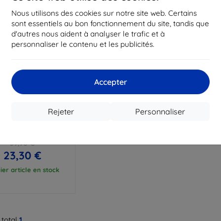
Nous utilisons des cookies sur notre site web. Certains
sont essentiels au bon fonctionnement du site, tandis que
d'autres nous aident à analyser le trafic et à
personnaliser le contenu et les publicités.
Accepter
Réduction
%
avec
EXTRA10
Rejeter
Personnaliser
coupon
- Étui portefeuille fin
r Moto C Plus, noir
39,90 €
23,30 €
ier article en stock
 total
1
.