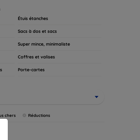
 appareil.
s
Étuis étanches
Sacs à dos et sacs
Super mince, minimaliste
Coffres et valises
s
Porte-cartes
us chers
Réductions