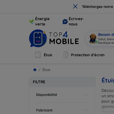
×
Téléchargez notre
Énergie
Écrivez-
verte
nous
Besoin d
Salut, bie
boutique en
Étuis
Protection d’écran
Étuis
Étui
FILTRE
Découv
Disponibilité
un smar
pour g
gammes
Fabricant
des mat