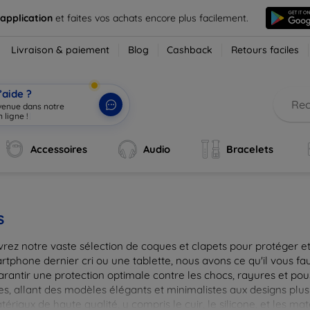
 application
et faites vos achats encore plus facilement.
Livraison & paiement
Blog
Cashback
Retours faciles
’aide ?
nvenue dans notre
 ligne !
|
Accessoires
Audio
Bracelets
s
rez notre vaste sélection de coques et clapets pour protéger et
tphone dernier cri ou une tablette, nous avons ce qu'il vous fau
arantir une protection optimale contre les chocs, rayures et pou
, allant des modèles élégants et minimalistes aux designs plus 
ériaux de haute qualité, y compris le cuir, le silicone, et les ma