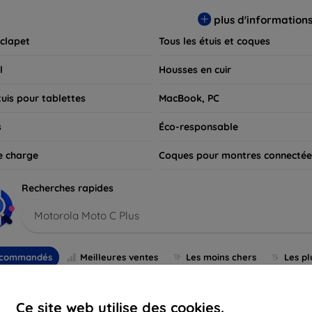
 pour exprimer votre style tout en assurant la durabilité de votre
plus d'information
 clapet
Tous les étuis et coques
l
Housses en cuir
tuis pour tablettes
MacBook, PC
s
Éco-responsable
e charge
Coques pour montres connectée
Recherches rapides
Motorola Moto C Plus
commandés
Meilleures ventes
Les moins chers
Les pl
Ce site web utilise des cookies.