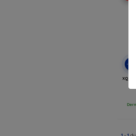
-10
XQISIT 
pou
Dern
1
-
1
du