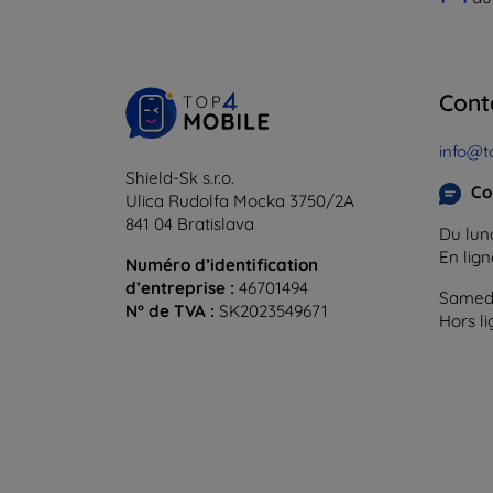
Cont
info@t
Shield-Sk s.r.o.
Co
Ulica Rudolfa Mocka 3750/2A
841 04 Bratislava
Du lund
En lig
Numéro d’identification
d’entreprise :
46701494
Samedi
N° de TVA :
SK2023549671
Hors l