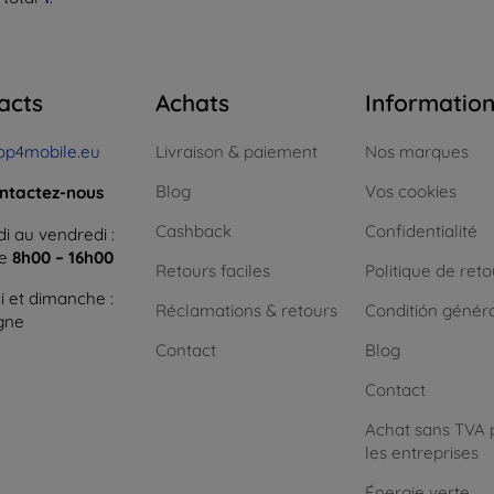
acts
Achats
Informatio
op4mobile.eu
Livraison & paiement
Nos marques
Blog
Vos cookies
ntactez-nous
Cashback
Confidentialité
i au vendredi :
ne
8h00 – 16h00
Retours faciles
Politique de reto
 et dimanche :
Réclamations & retours
Conditión génér
igne
Contact
Blog
Contact
Achat sans TVA 
les entreprises
Énergie verte