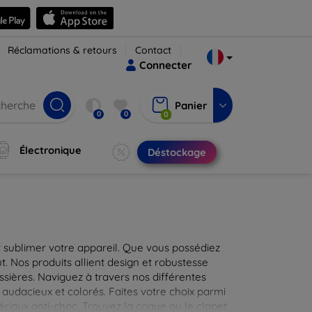
Réclamations & retours
Contact
Connecter
Panier
0
0
0
Électronique
Déstockage
 sublimer votre appareil. Que vous possédiez
t. Nos produits allient design et robustesse
ssières. Naviguez à travers nos différentes
audacieux et colorés. Faites votre choix parmi
tériaux anti-choc. Trouvez la coque ou le clapet