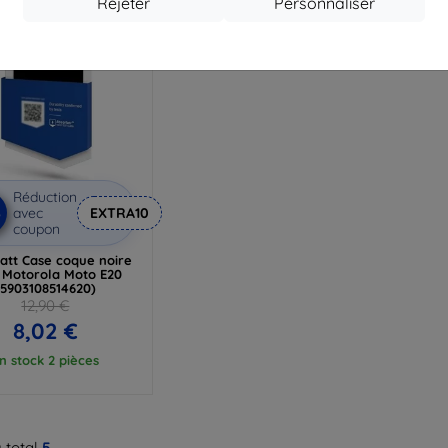
Rejeter
Personnaliser
Réduction
%
avec
EXTRA10
coupon
att Case coque noire
 Motorola Moto E20
(5903108514620)
12,90 €
8,02 €
n stock 2 pièces
 total
5
.