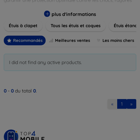
garantir une protection optimale contre les chocs, rayures
et poussières. Naviguez à travers nos différentes gammes,
allant des modèles élégants et minimalistes aux designs
plus d'informations
plus audacieux et colorés. Faites votre choix parmi des
Étuis à clapet
Tous les étuis et coques
Étuis étanch
matériaux de haute qualité, y compris le cuir, le silicone, et
les matériaux anti-choc. Trouvez la coque ou le clapet
parfait pour exprimer votre style tout en assurant la
Recommandés
Meilleures ventes
Les moins chers
durabilité de votre appareil.
I did not find any active products.
0
-
0
du total
0
.
«
1
»