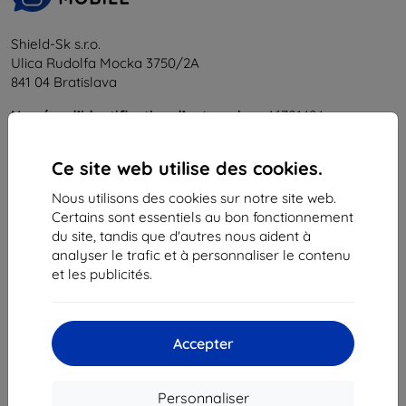
Shield-Sk s.r.o.
Ulica Rudolfa Mocka 3750/2A
841 04 Bratislava
Numéro d’identification d’entreprise :
46701494
N° de TVA :
SK2023549671
Ce site web utilise des cookies.
Contacts
Nous utilisons des cookies sur notre site web.
Certains sont essentiels au bon fonctionnement
info@top4mobile.eu
du site, tandis que d'autres nous aident à
analyser le trafic et à personnaliser le contenu
Contactez-nous
et les publicités.
Du lundi au vendredi :
En ligne
8h00 – 16h00
Accepter
Samedi et dimanche :
Hors ligne
Personnaliser