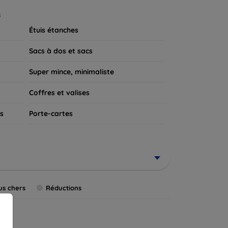
 appareil.
s
Étuis étanches
Sacs à dos et sacs
Super mince, minimaliste
Coffres et valises
s
Porte-cartes
us chers
Réductions