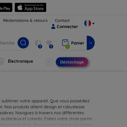
Réclamations & retours
Contact
Connecter
Panier
0
0
0
Électronique
Déstockage
 sublimer votre appareil. Que vous possédiez
t. Nos produits allient design et robustesse
ssières. Naviguez à travers nos différentes
audacieux et colorés. Faites votre choix parmi
tériaux anti-choc. Trouvez la coque ou le clapet