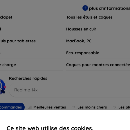
 pour exprimer votre style tout en assurant la durabilité de votre
plus d'information
 clapet
Tous les étuis et coques
l
Housses en cuir
tuis pour tablettes
MacBook, PC
s
Éco-responsable
e charge
Coques pour montres connectée
Recherches rapides
Realme 14x
commandés
Meilleures ventes
Les moins chers
Les pl
-10%
Ce site web utilise des cookies.