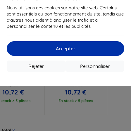
Nous utilisons des cookies sur notre site web. Certains
sont essentiels au bon fonctionnement du site, tandis que
d'autres nous aident à analyser le trafic et à
personnaliser le contenu et les publicités.
Accepter
Réduction
Réduction
%
-10%
avec
EXTRA10
avec
EXTRA10
Rejeter
Personnaliser
coupon
coupon
att Case coque mate
Coque 3mk Clear Case pour
ur Realme 14x 5G
Realme 14x 5G
11,90 €
11,90 €
10,72 €
10,72 €
 stock > 5 pièces
En stock > 5 pièces
 total
2
.