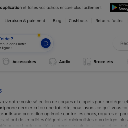
 application
et faites vos achats encore plus facilement.
Livraison & paiement
Blog
Cashback
Retours faciles
’aide ?
nvenue dans notre
 ligne !
|
Accessoires
Audio
Bracelets
s
rez notre vaste sélection de coques et clapets pour protéger et
tphone dernier cri ou une tablette, nous avons ce qu'il vous fau
arantir une protection optimale contre les chocs, rayures et pou
, allant des modèles élégants et minimalistes aux designs plus 
ériaux de haute qualité, y compris le cuir, le silicone, et les ma