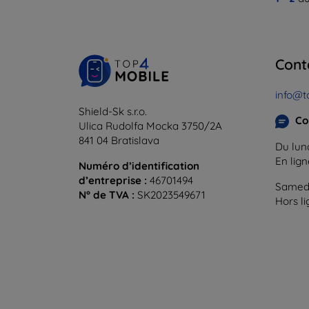
Cont
info@t
Shield-Sk s.r.o.
Co
Ulica Rudolfa Mocka 3750/2A
841 04 Bratislava
Du lund
En lig
Numéro d’identification
d’entreprise :
46701494
Samedi
N° de TVA :
SK2023549671
Hors l