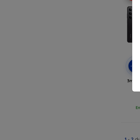
-10
3mk M
po
En
1
-
2
du