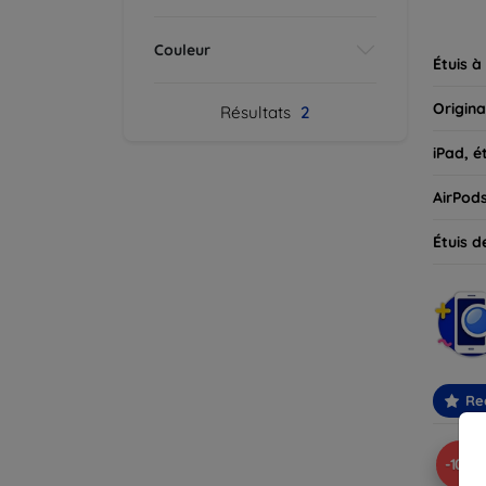
parfait
Couleur
Étuis à
Origina
Résultats
2
iPad, é
AirPod
Étuis d
Re
-10%