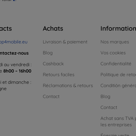
acts
Achats
Informatio
op4mobile.eu
Livraison & paiement
Nos marques
Blog
Vos cookies
ntactez-nous
Cashback
Confidentialité
i au vendredi :
ne
8h00 – 16h00
Retours faciles
Politique de reto
 et dimanche :
Réclamations & retours
Conditión génér
igne
Contact
Blog
Contact
Achat sans TVA 
les entreprises
Énergie verte