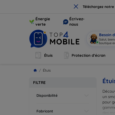
×
Téléchargez notre
Énergie
Écrivez-
verte
nous
Besoin d
Salut, bie
boutique en
Étuis
Protection d’écran
Étuis
Étui
FILTRE
Découv
Disponibilité
un smar
pour g
gammes
Fabricant
des mat