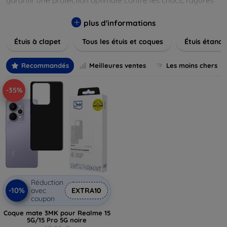
garantir une protection optimale contre les chocs, rayures
et poussières. Naviguez à travers nos différentes gammes,
allant des modèles élégants et minimalistes aux designs
plus d'informations
plus audacieux et colorés. Faites votre choix parmi des
Étuis à clapet
Tous les étuis et coques
Étuis étanch
matériaux de haute qualité, y compris le cuir, le silicone, et
les matériaux anti-choc. Trouvez la coque ou le clapet
parfait pour exprimer votre style tout en assurant la
Recommandés
Meilleures ventes
Les moins chers
durabilité de votre appareil.
-35%
Réduction
-10%
avec
EXTRA10
coupon
Coque mate 3MK pour Realme 15
5G/15 Pro 5G noire