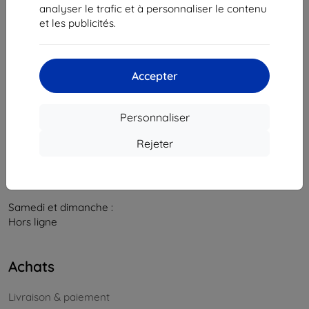
841 04 Bratislava
analyser le trafic et à personnaliser le contenu
et les publicités.
Numéro d’identification d’entreprise :
46701494
N° de TVA :
SK2023549671
Accepter
Contacts
info@top4mobile.eu
Personnaliser
Contactez-nous
Rejeter
Du lundi au vendredi :
En ligne
8h00 – 16h00
Samedi et dimanche :
Hors ligne
Achats
Livraison & paiement