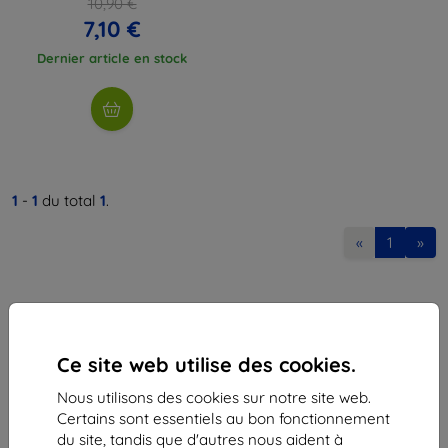
10,90 €
7,10 €
Dernier article en stock
1
-
1
du total
1
.
«
1
»
Ce site web utilise des cookies.
Nous utilisons des cookies sur notre site web.
Shield-Sk s.r.o.
Certains sont essentiels au bon fonctionnement
Ulica Rudolfa Mocka 3750/2A
du site, tandis que d'autres nous aident à