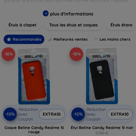
garantir une protection optimale contre les chocs, rayures
et poussières. Naviguez à travers nos différentes gammes,
allant des modèles élégants et minimalistes aux designs
plus d'informations
plus audacieux et colorés. Faites votre choix parmi des
Étuis à clapet
Tous les étuis et coques
Étuis étanch
matériaux de haute qualité, y compris le cuir, le silicone, et
les matériaux anti-choc. Trouvez la coque ou le clapet
parfait pour exprimer votre style tout en assurant la
Recommandés
Meilleures ventes
Les moins chers
durabilité de votre appareil.
-10%
-10%
Réduction
Réduction
-10%
-10%
avec
EXTRA10
avec
EXTRA10
coupon
coupon
Coque Beline Candy Realme 5i
Étui Beline Candy Realme 5i noir
rouge
9,90 €