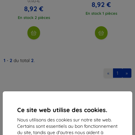
9,90 €
8,92 €
8,92 €
En stock 1 pièces
En stock 2 pièces
1
-
2
du total
2
.
«
1
»
Ce site web utilise des cookies.
Nous utilisons des cookies sur notre site web.
Shield-Sk s.r.o.
Certains sont essentiels au bon fonctionnement
Ulica Rudolfa Mocka 3750/2A
du site, tandis que d'autres nous aident à