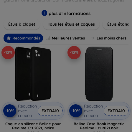
garantir une protection optimale contre les chocs, rayures
et poussières. Naviguez à travers nos différentes gammes,
allant des modèles élégants et minimalistes aux designs
plus d'informations
plus audacieux et colorés. Faites votre choix parmi des
Étuis à clapet
Tous les étuis et coques
Étuis étanch
matériaux de haute qualité, y compris le cuir, le silicone, et
les matériaux anti-choc. Trouvez la coque ou le clapet
parfait pour exprimer votre style tout en assurant la
Recommandés
Meilleures ventes
Les moins chers
durabilité de votre appareil.
-10%
-10%
Réduction
Réduction
-10%
-10%
avec
EXTRA10
avec
EXTRA10
coupon
coupon
Coque en silicone Beline pour
Beline Case Book Magnetic
Realme C11 2021, noire
Realme C11 2021 noir