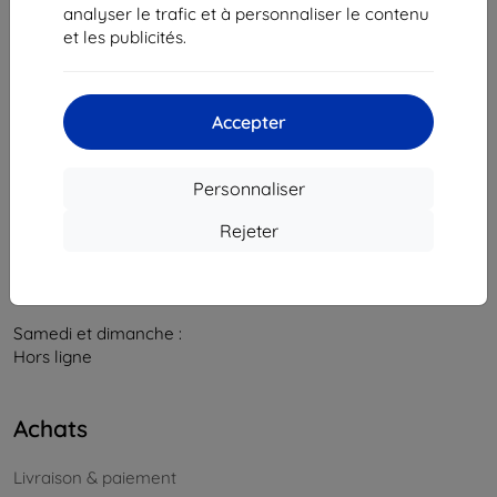
841 04 Bratislava
analyser le trafic et à personnaliser le contenu
et les publicités.
Numéro d’identification d’entreprise :
46701494
N° de TVA :
SK2023549671
Accepter
Contacts
info@top4mobile.eu
Personnaliser
Contactez-nous
Rejeter
Du lundi au vendredi :
En ligne
8h00 – 16h00
Samedi et dimanche :
Hors ligne
Achats
Livraison & paiement