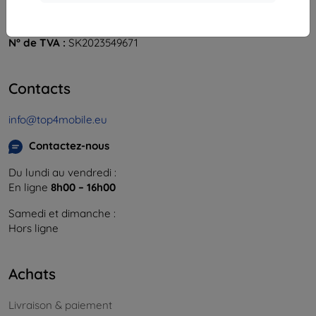
841 04 Bratislava
Numéro d’identification d’entreprise :
46701494
N° de TVA :
SK2023549671
Contacts
info@top4mobile.eu
Contactez-nous
Du lundi au vendredi :
En ligne
8h00 – 16h00
Samedi et dimanche :
Hors ligne
Achats
Livraison & paiement