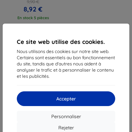
9,90 €
8,92 €
En stock 5 pièces
Ce site web utilise des cookies.
Nous utilisons des cookies sur notre site web.
Certains sont essentiels au bon fonctionnement
1
-
3
du total
3
.
du site, tandis que d'autres nous aident à
analyser le trafic et à personnaliser le contenu
«
1
»
et les publicités.
Accepter
Personnaliser
Shield-Sk s.r.o.
Ulica Rudolfa Mocka 3750/2A
Rejeter