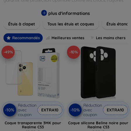
garantir une protection optimale contre les chocs, rayures
et poussières. Naviguez à travers nos différentes gammes,
allant des modèles élégants et minimalistes aux designs
plus d'informations
plus audacieux et colorés. Faites votre choix parmi des
Étuis à clapet
Tous les étuis et coques
Étuis étanch
matériaux de haute qualité, y compris le cuir, le silicone, et
les matériaux anti-choc. Trouvez la coque ou le clapet
parfait pour exprimer votre style tout en assurant la
Recommandés
Meilleures ventes
Les moins chers
durabilité de votre appareil.
-49%
-10%
Réduction
Réduction
-10%
-10%
avec
EXTRA10
avec
EXTRA10
coupon
coupon
Coque transparente 3MK pour
Coque silicone Beline noire pour
Realme C53
Realme C53