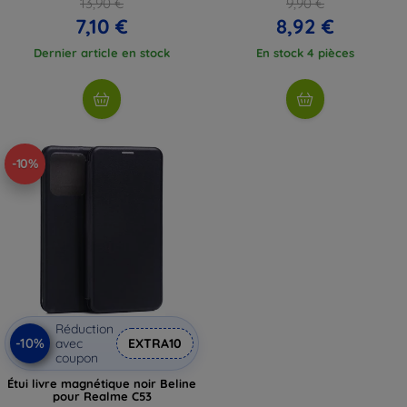
13,90 €
9,90 €
7,10 €
8,92 €
Dernier article en stock
En stock 4 pièces
-10%
Réduction
-10%
avec
EXTRA10
coupon
Étui livre magnétique noir Beline
pour Realme C53