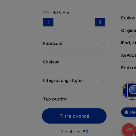
parfait
7.9
-
40.9
Eur
Étuis à
Origina
iPad, é
Fabricant
AirPod
Couleur
Étuis d
Integrovaný stojan
Typ puzdra
Re
Filtre avancé
-10%
Résultats
50