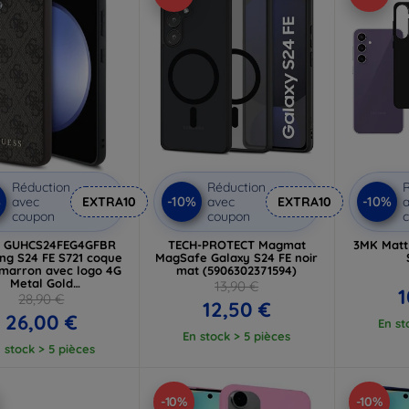
Réduction
Réduction
R
%
-10%
-10%
avec
EXTRA10
avec
EXTRA10
a
coupon
coupon
s GUHCS24FEG4GFBR
TECH-PROTECT Magmat
3MK Matt
g S24 FE S721 coque
MagSafe Galaxy S24 FE noir
 marron avec logo 4G
mat (5906302371594)
Metal Gold
13,90 €
1
UHCS24FEG4GFBR)
28,90 €
12,50 €
26,00 €
En st
En stock > 5 pièces
 stock > 5 pièces
-10%
-10%