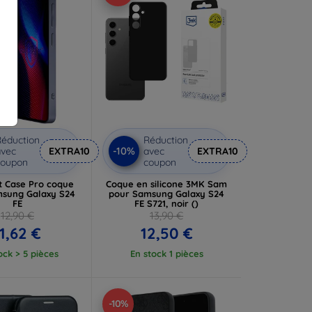
éduction
Réduction
-10%
vec
EXTRA10
avec
EXTRA10
coupon
coupon
t Case Pro coque
Coque en silicone 3MK Sam
sung Galaxy S24
pour Samsung Galaxy S24
FE
FE S721, noir ()
12,90 €
13,90 €
11,62 €
12,50 €
ock > 5 pièces
En stock 1 pièces
-10%