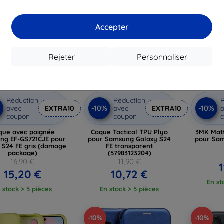
Accepter
Rejeter
Personnaliser
Réduction
Réduction
R
%
-10%
-10%
avec
EXTRA10
avec
EXTRA10
a
coupon
coupon
que avec poignée
Coque Tactical TPU Plyo
3MK Mat
ng EF-GS721CJE pour
pour Samsung Galaxy S24
pour Sam
 S24 FE gris (damage
FE transparent
package)
(57983123204)
16,90 €
11,90 €
15,20 €
10,72 €
En st
 stock > 5 pièces
En stock > 5 pièces
-10%
-10%