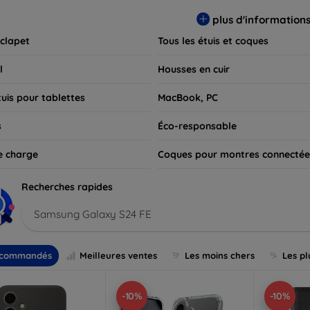
 pour exprimer votre style tout en assurant la durabilité de votre
plus d'information
 clapet
Tous les étuis et coques
l
Housses en cuir
tuis pour tablettes
MacBook, PC
s
Éco-responsable
e charge
Coques pour montres connectée
Recherches rapides
Samsung Galaxy S24 FE
commandés
Meilleures ventes
Les moins chers
Les pl
-10%
-10%