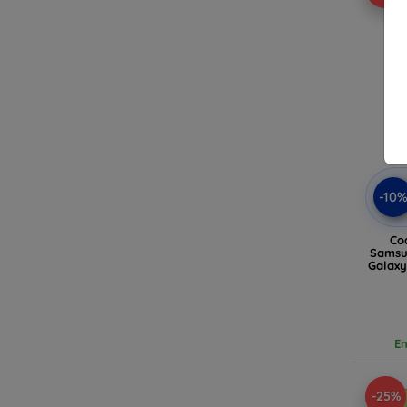
-10
Co
Samsu
Galaxy
En
-25%