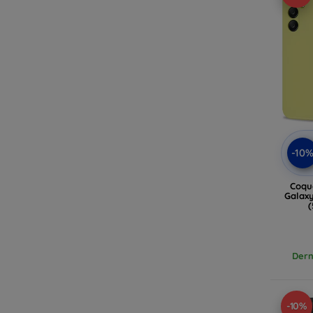
-10
Coqu
Galaxy
(
Dern
-10%