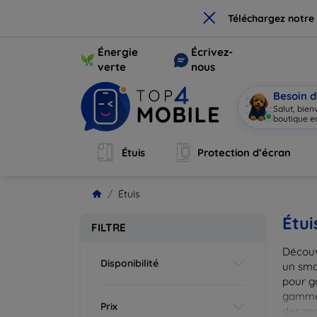
×
Téléchargez notre
Énergie
Écrivez-
verte
nous
Besoin d
Salut, bie
boutique en
Étuis
Protection d’écran
Étuis
Étui
FILTRE
Découv
Disponibilité
un smar
pour g
gammes
Prix
des mat