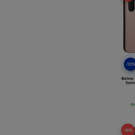
-10
Beline
Sams
En
-10%