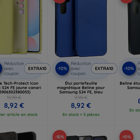
Réduction
Réduction
R
%
-10%
-10%
avec
EXTRA10
avec
EXTRA10
a
coupon
coupon
e Tech-Protect Icon
Étui portefeuille
Beline étu
 S24 FE jaune canari
magnétique Beline pour
Samsu
5906302380053)
Samsung S24 FE, bleu
11,90 €
9,90 €
8,92 €
8,92 €
En st
ier article en stock
En stock > 5 pièces
-10%
-10%