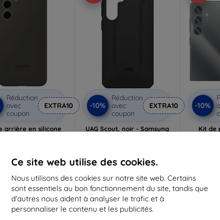
Réduction
Réduction
R
%
-10%
-10%
avec
EXTRA10
avec
EXTRA10
a
coupon
coupon
 arrière en silicone
UAG Scout, noir - Samsung
Kit de
ung pour Samsung
Galaxy S24 FE
FullBac
laxy S24 FE noir
(214459114040)
Ga
18,90 €
34,90 €
Ce site web utilise des cookies.
17,02 €
31,40 €
1
Nous utilisons des cookies sur notre site web. Certains
ier article en stock
En stock 2 pièces
En st
sont essentiels au bon fonctionnement du site, tandis que
d'autres nous aident à analyser le trafic et à
personnaliser le contenu et les publicités.
-10%
-10%