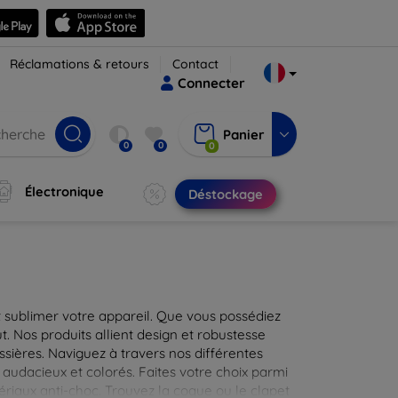
Réclamations & retours
Contact
Connecter
Panier
0
0
0
Électronique
Déstockage
 sublimer votre appareil. Que vous possédiez
t. Nos produits allient design et robustesse
ssières. Naviguez à travers nos différentes
audacieux et colorés. Faites votre choix parmi
tériaux anti-choc. Trouvez la coque ou le clapet