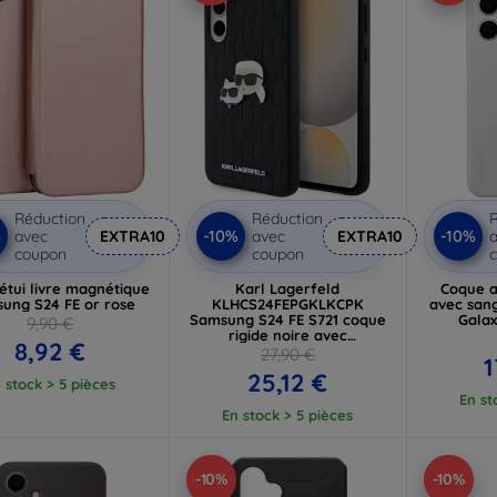
Réduction
Réduction
R
%
-10%
-10%
avec
EXTRA10
avec
EXTRA10
a
coupon
coupon
 étui livre magnétique
Karl Lagerfeld
Coque a
ung S24 FE or rose
KLHCS24FEPGKLKCPK
avec san
Samsung S24 FE S721 coque
Galax
9,90 €
rigide noire avec
8,92 €
monogramme
27,90 €
1
Karl&Choupette Head Pin
25,12 €
(KLHCS24FEPGKLKCPK)
 stock > 5 pièces
En st
En stock > 5 pièces
-10%
-10%