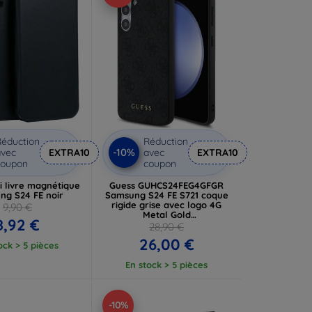
éduction
Réduction
-10%
vec
EXTRA10
avec
EXTRA10
coupon
coupon
i livre magnétique
Guess GUHCS24FEG4GFGR
ng S24 FE noir
Samsung S24 FE S721 coque
rigide grise avec logo 4G
9,90 €
Metal Gold
8,92 €
(GUHCS24FEG4GFGR)
28,90 €
26,00 €
ock > 5 pièces
En stock > 5 pièces
-10%