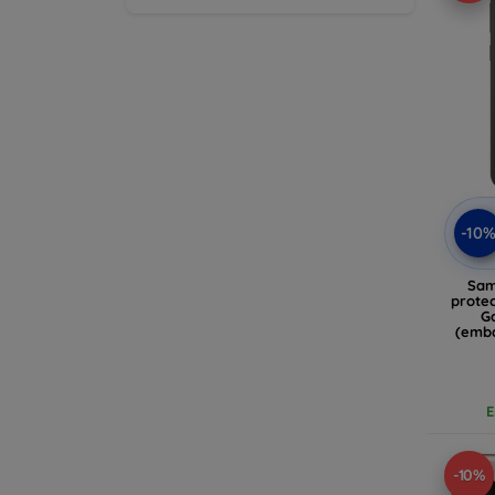
-10
Sam
protec
Ga
(emb
E
-10%