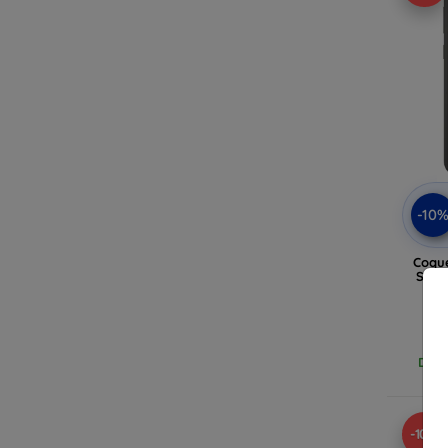
-10
Coque
Sams
Ga
Dern
-10%