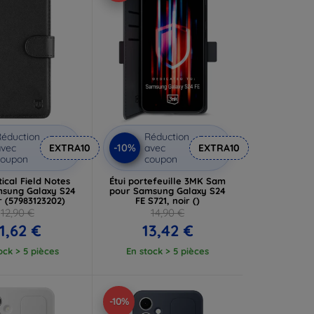
éduction
Réduction
-10%
vec
EXTRA10
avec
EXTRA10
coupon
coupon
tical Field Notes
Étui portefeuille 3MK Sam
sung Galaxy S24
pour Samsung Galaxy S24
r (57983123202)
FE S721, noir ()
12,90 €
14,90 €
11,62 €
13,42 €
ock > 5 pièces
En stock > 5 pièces
-10%