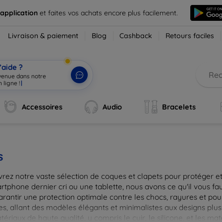
 application
et faites vos achats encore plus facilement.
Livraison & paiement
Blog
Cashback
Retours faciles
’aide ?
nvenue dans notre
 ligne !
|
Accessoires
Audio
Bracelets
s
rez notre vaste sélection de coques et clapets pour protéger et
tphone dernier cri ou une tablette, nous avons ce qu'il vous fau
arantir une protection optimale contre les chocs, rayures et pou
, allant des modèles élégants et minimalistes aux designs plus 
ériaux de haute qualité, y compris le cuir, le silicone, et les ma