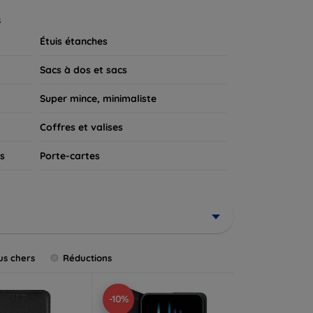
 appareil.
s
Étuis étanches
Sacs à dos et sacs
Super mince, minimaliste
Coffres et valises
s
Porte-cartes
us chers
Réductions
-10%