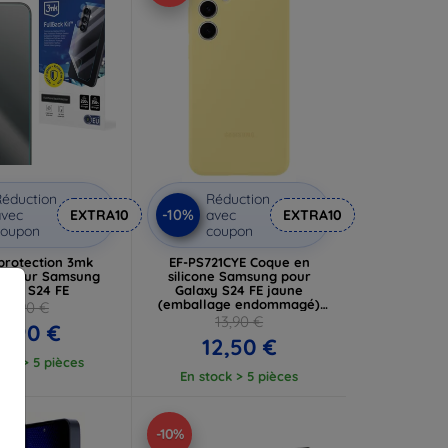
éduction
Réduction
-10%
vec
EXTRA10
avec
EXTRA10
coupon
coupon
 protection 3mk
EF-PS721CYE Coque en
k pour Samsung
silicone Samsung pour
laxy S24 FE
Galaxy S24 FE jaune
(emballage endommagé)
19,90 €
(57983130625)
13,90 €
7,90 €
12,50 €
ock > 5 pièces
En stock > 5 pièces
-10%