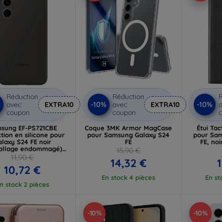
Réduction
Réduction
R
%
-10%
-10%
avec
EXTRA10
avec
EXTRA10
a
coupon
coupon
sung EF-PS721CBE
Coque 3MK Armor MagCase
Étui Tac
tion en silicone pour
pour Samsung Galaxy S24
pour Sam
laxy S24 FE noir
FE
FE, noi
allage endommagé)
15,90 €
(57983127175)
11,90 €
14,32 €
10,72 €
En stock 4 pièces
En st
n stock 2 pièces
-10%
-10%