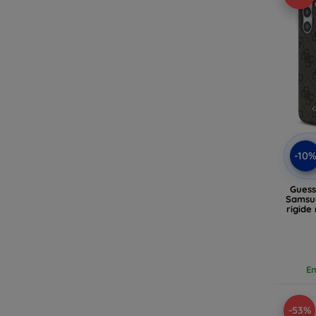
-10
Gues
Samsun
rigide
(G
En
-53%