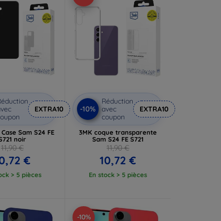
éduction
Réduction
-10%
vec
EXTRA10
avec
EXTRA10
coupon
coupon
 Case Sam S24 FE
3MK coque transparente
S721 noir
Sam S24 FE S721
11,90 €
11,90 €
0,72 €
10,72 €
ock > 5 pièces
En stock > 5 pièces
-10%