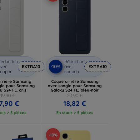
éduction
Réduction
-10%
vec
EXTRA10
avec
EXTRA10
coupon
coupon
rrière Samsung
Coque arrière Samsung
gle pour Samsung
avec sangle pour Samsung
y S24 FE, gris
Galaxy S24 FE, bleu-noir
19,90 €
20,90 €
7,90 €
18,82 €
ock > 5 pièces
En stock > 5 pièces
-10%