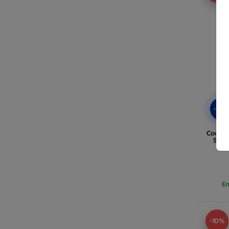
-10
Coque 
Sams
no
En
-10%