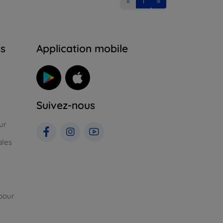
«
1
»
ns
Application mobile
Suivez-nous
ur
ales
pour