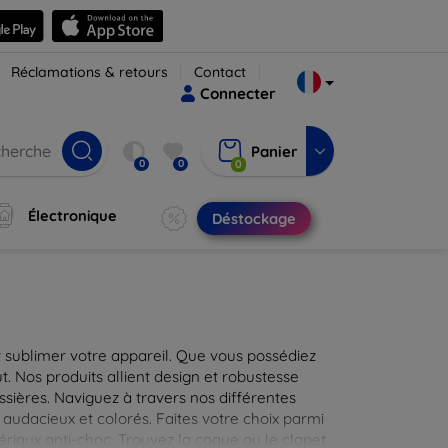
Réclamations & retours
Contact
Connecter
Panier
0
0
0
Électronique
Déstockage
 sublimer votre appareil. Que vous possédiez
t. Nos produits allient design et robustesse
ssières. Naviguez à travers nos différentes
audacieux et colorés. Faites votre choix parmi
tériaux anti-choc. Trouvez la coque ou le clapet