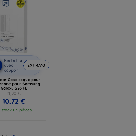
Réduction
%
avec
EXTRA10
coupon
ear Case coque pour
phone pour Samsung
Galaxy S26 FE
11,90 €
10,72 €
 stock > 5 pièces