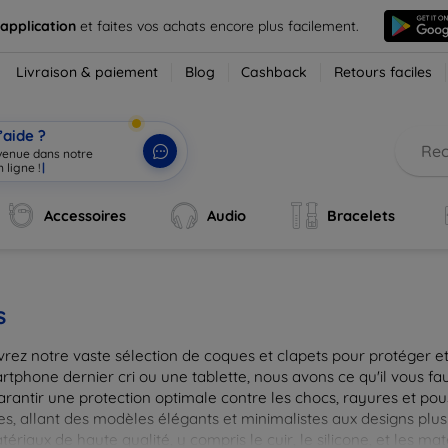
 application
et faites vos achats encore plus facilement.
Livraison & paiement
Blog
Cashback
Retours faciles
’aide ?
nvenue dans notre
 ligne !
|
Accessoires
Audio
Bracelets
s
rez notre vaste sélection de coques et clapets pour protéger et
tphone dernier cri ou une tablette, nous avons ce qu'il vous fau
arantir une protection optimale contre les chocs, rayures et pou
, allant des modèles élégants et minimalistes aux designs plus 
ériaux de haute qualité, y compris le cuir, le silicone, et les ma