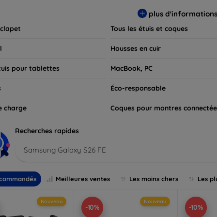
 pour exprimer votre style tout en assurant la durabilité de votre
plus d'information
 clapet
Tous les étuis et coques
l
Housses en cuir
tuis pour tablettes
MacBook, PC
s
Éco-responsable
e charge
Coques pour montres connectée
Recherches rapides
Samsung Galaxy S26 FE
commandés
Meilleures ventes
Les moins chers
Les pl
Nouveau
Nouveau
-10%
-10%