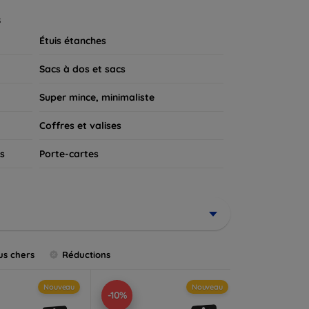
 appareil.
s
Étuis étanches
Sacs à dos et sacs
Super mince, minimaliste
Coffres et valises
s
Porte-cartes
us chers
Réductions
Nouveau
Nouveau
-10%