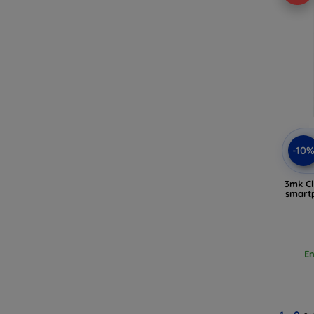
-10
3mk Cl
smart
En