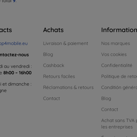
 total
9
.
acts
Achats
Informatio
op4mobile.eu
Livraison & paiement
Nos marques
Blog
Vos cookies
ntactez-nous
Cashback
Confidentialité
i au vendredi :
ne
8h00 – 16h00
Retours faciles
Politique de reto
 et dimanche :
Réclamations & retours
Conditión génér
igne
Contact
Blog
Contact
Achat sans TVA 
les entreprises