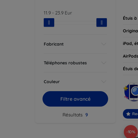
parfait
11.9
-
23.9
Eur
Étuis à
Origina
iPad, é
Fabricant
AirPod
Téléphones robustes
Étuis d
Couleur
Filtre avancé
Re
Résultats
9
-10%