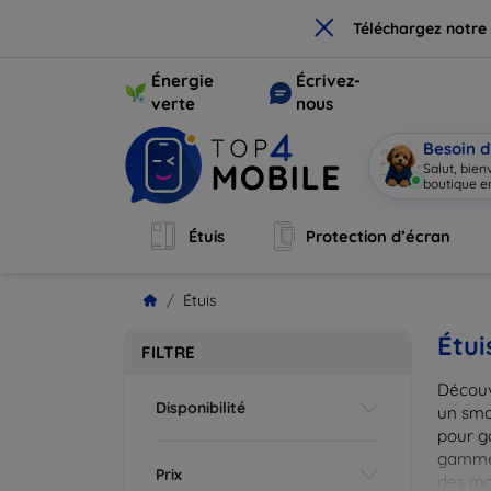
×
Téléchargez notre
Énergie
Écrivez-
verte
nous
Besoin d
Salut, bie
boutique en
Étuis
Protection d’écran
Étuis
Étui
FILTRE
Découv
Disponibilité
un smar
pour g
gammes
Prix
des mat