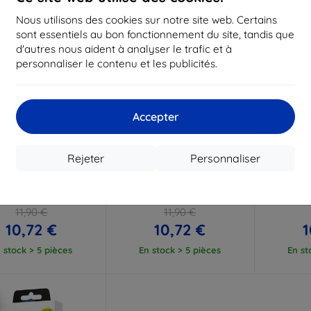
Nous utilisons des cookies sur notre site web. Certains
sont essentiels au bon fonctionnement du site, tandis que
d'autres nous aident à analyser le trafic et à
personnaliser le contenu et les publicités.
Accepter
Réduction
Réduction
R
%
-10%
-10%
avec
EXTRA10
avec
EXTRA10
a
Rejeter
Personnaliser
coupon
coupon
tactique en TPU pour
Coque tactique en TPU pour
3mk Matt
ung Galaxy S26 FE,
Samsung Galaxy S26 FE,
smartpho
ire (57983130592)
transparente (57983130591)
Ga
11,90 €
11,90 €
10,72 €
10,72 €
1
 stock > 5 pièces
En stock > 5 pièces
En st