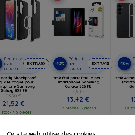
Réduction
Réduction
R
%
-10%
-10%
avec
EXTRA10
avec
EXTRA10
a
coupon
coupon
 Hardy Shockproof
3mk Étui portefeuille pour
3mk Armor
gCase coque pour
smartphone Samsung
smart
rtphone Samsung
Galaxy S26 FE
Ga
Galaxy S26 FE
14,90 €
23,90 €
13,42 €
1
21,52 €
En stock > 5 pièces
En st
 stock > 5 pièces
-10%
-10%
Ce site web utilise des cookies.