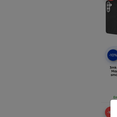
-10
3mk
Ma
sma
En
-10%