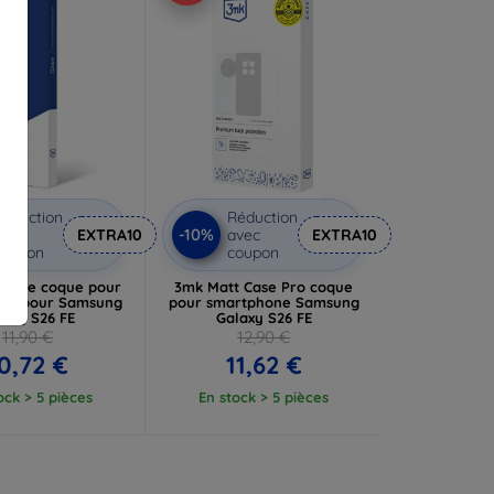
éduction
Réduction
-10%
vec
EXTRA10
avec
EXTRA10
coupon
coupon
 Case coque pour
3mk Matt Case Pro coque
ne pour Samsung
pour smartphone Samsung
laxy S26 FE
Galaxy S26 FE
11,90 €
12,90 €
0,72 €
11,62 €
ock > 5 pièces
En stock > 5 pièces