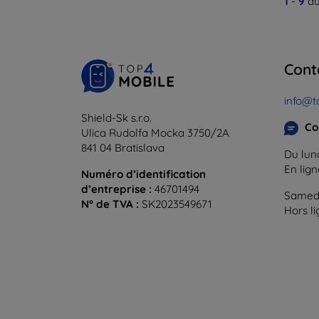
1
-
9
du
Cont
info@t
Shield-Sk s.r.o.
Co
Ulica Rudolfa Mocka 3750/2A
841 04 Bratislava
Du lund
En lig
Numéro d’identification
d’entreprise :
46701494
Samedi
N° de TVA :
SK2023549671
Hors l