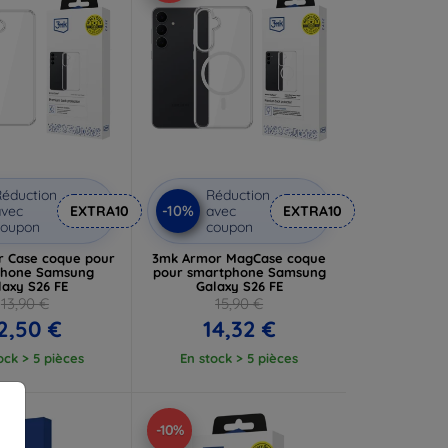
éduction
Réduction
-10%
vec
EXTRA10
avec
EXTRA10
coupon
coupon
 Case coque pour
3mk Armor MagCase coque
phone Samsung
pour smartphone Samsung
laxy S26 FE
Galaxy S26 FE
13,90 €
15,90 €
2,50 €
14,32 €
ock > 5 pièces
En stock > 5 pièces
-10%