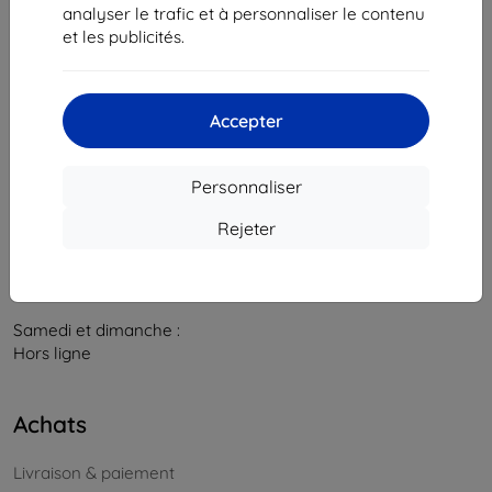
841 04 Bratislava
analyser le trafic et à personnaliser le contenu
et les publicités.
Numéro d’identification d’entreprise :
46701494
N° de TVA :
SK2023549671
Accepter
Contacts
info@top4mobile.eu
Personnaliser
Contactez-nous
Rejeter
Du lundi au vendredi :
En ligne
8h00 – 16h00
Samedi et dimanche :
Hors ligne
Achats
Livraison & paiement