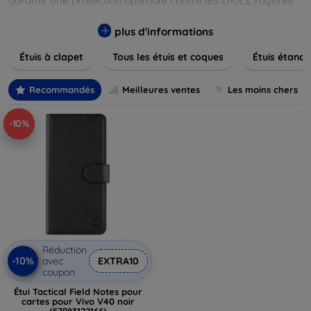
garantir une protection optimale contre les chocs, rayures
et poussières. Naviguez à travers nos différentes gammes,
allant des modèles élégants et minimalistes aux designs
plus d'informations
plus audacieux et colorés. Faites votre choix parmi des
Étuis à clapet
Tous les étuis et coques
Étuis étanch
matériaux de haute qualité, y compris le cuir, le silicone, et
les matériaux anti-choc. Trouvez la coque ou le clapet
parfait pour exprimer votre style tout en assurant la
Recommandés
Meilleures ventes
Les moins chers
durabilité de votre appareil.
-10%
Réduction
-10%
avec
EXTRA10
coupon
Étui Tactical Field Notes pour
cartes pour Vivo V40 noir
(57983122166)