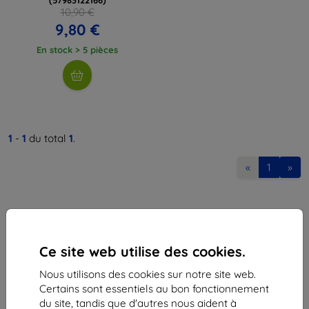
10,90 €
9,80 €
En stock > 5 pièces
1
-
1
du total
1
.
«
1
»
Ce site web utilise des cookies.
Nous utilisons des cookies sur notre site web.
Shield-Sk s.r.o.
Certains sont essentiels au bon fonctionnement
Ulica Rudolfa Mocka 3750/2A
du site, tandis que d'autres nous aident à