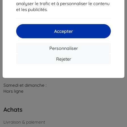
841 04 Bratislava
analyser le trafic et à personnaliser le contenu
et les publicités.
Numéro d’identification d’entreprise :
46701494
N° de TVA :
SK2023549671
Accepter
Contacts
info@top4mobile.eu
Personnaliser
Contactez-nous
Rejeter
Du lundi au vendredi :
En ligne
8h00 – 16h00
Samedi et dimanche :
Hors ligne
Achats
Livraison & paiement