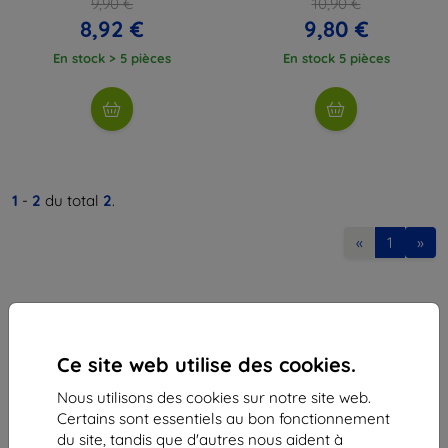
9,90 €
10,90 €
8,92 €
9,80 €
En stock > 5 pièces
En stock 5 pièces
1
-
2
du total
2
.
«
1
»
Ce site web utilise des cookies.
Nous utilisons des cookies sur notre site web.
Shield-Sk s.r.o.
Certains sont essentiels au bon fonctionnement
Ulica Rudolfa Mocka 3750/2A
du site, tandis que d'autres nous aident à