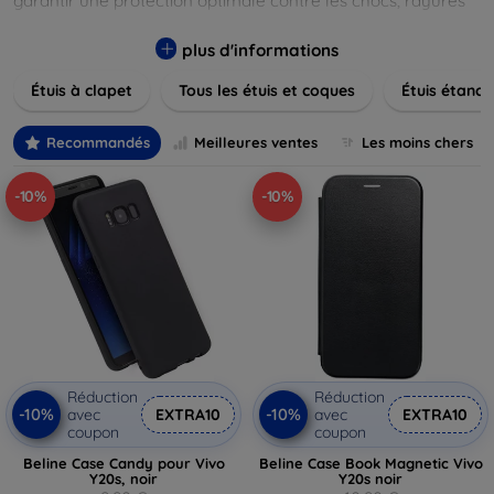
garantir une protection optimale contre les chocs, rayures
et poussières. Naviguez à travers nos différentes gammes,
allant des modèles élégants et minimalistes aux designs
plus d'informations
plus audacieux et colorés. Faites votre choix parmi des
Étuis à clapet
Tous les étuis et coques
Étuis étanch
matériaux de haute qualité, y compris le cuir, le silicone, et
les matériaux anti-choc. Trouvez la coque ou le clapet
parfait pour exprimer votre style tout en assurant la
Recommandés
Meilleures ventes
Les moins chers
durabilité de votre appareil.
-10%
-10%
Réduction
Réduction
-10%
-10%
avec
EXTRA10
avec
EXTRA10
coupon
coupon
Beline Case Candy pour Vivo
Beline Case Book Magnetic Vivo
Y20s, noir
Y20s noir