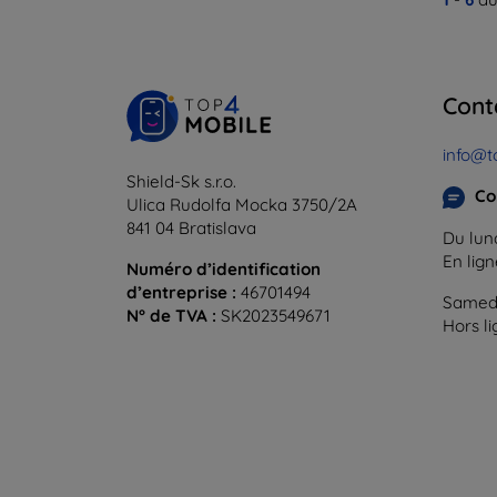
Cont
info@t
Shield-Sk s.r.o.
Co
Ulica Rudolfa Mocka 3750/2A
841 04 Bratislava
Du lund
En lig
Numéro d’identification
d’entreprise :
46701494
Samedi
N° de TVA :
SK2023549671
Hors l