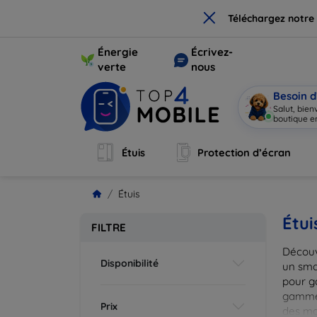
×
Téléchargez notre
Énergie
Écrivez-
verte
nous
Besoin d
Salut, bie
boutique en
Étuis
Protection d’écran
Étuis
Étui
FILTRE
Découv
Disponibilité
un smar
pour g
gammes
Prix
des mat