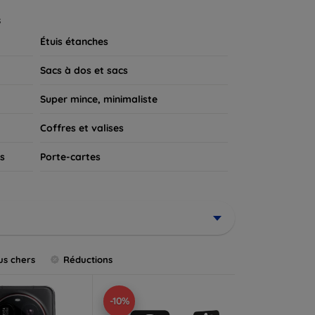
 appareil.
s
Étuis étanches
Sacs à dos et sacs
Super mince, minimaliste
Coffres et valises
s
Porte-cartes
us chers
Réductions
-10%