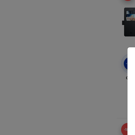
-10
Coqu
po
En
-18%