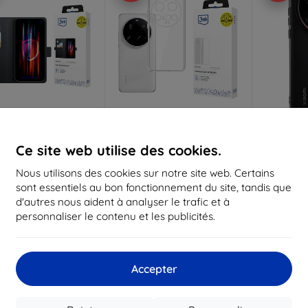
Réduction
Réduction
R
%
-10%
-10%
avec
EXTRA10
avec
EXTRA10
a
Ce site web utilise des cookies.
coupon
coupon
Nous utilisons des cookies sur notre site web. Certains
e portefeuille 3MK
Coque transparente 3MK
Coque T
sont essentiels au bon fonctionnement du site, tandis que
ur Xiaomi 15 Ultra
pour Xiaomi 15 Ultra
Xiaom
transpar
14,90 €
10,90 €
d'autres nous aident à analyser le trafic et à
13,42 €
9,80 €
personnaliser le contenu et les publicités.
 stock > 5 pièces
En stock 1 pièces
Dernier 
Accepter
-10%