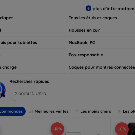
 pour exprimer votre style tout en assurant la durabilité de votre
plus d'information
 clapet
Tous les étuis et coques
l
Housses en cuir
tuis pour tablettes
MacBook, PC
s
Éco-responsable
e charge
Coques pour montres connectée
Recherches rapides
Xiaomi 15 Ultra
commandés
Meilleures ventes
Les moins chers
Les pl
-10%
-18%