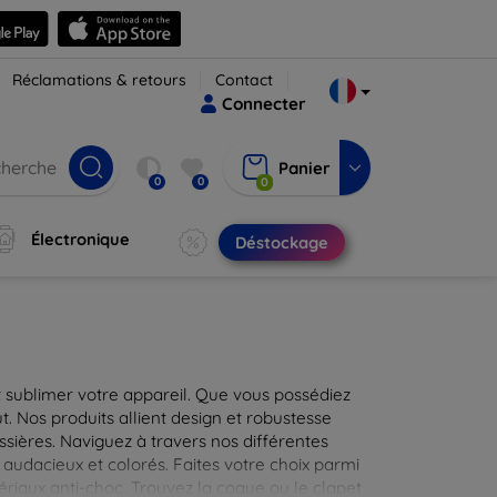
Réclamations & retours
Contact
Connecter
Panier
0
0
0
Électronique
Déstockage
 sublimer votre appareil. Que vous possédiez
t. Nos produits allient design et robustesse
ssières. Naviguez à travers nos différentes
audacieux et colorés. Faites votre choix parmi
tériaux anti-choc. Trouvez la coque ou le clapet