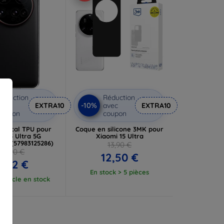
éduction
Réduction
-10%
vec
EXTRA10
avec
EXTRA10
coupon
coupon
actical TPU pour
Coque en silicone 3MK pour
i 15 Ultra 5G
Xiaomi 15 Ultra
ent (57983125286)
13,90 €
10,90 €
12,50 €
8,92 €
En stock > 5 pièces
article en stock