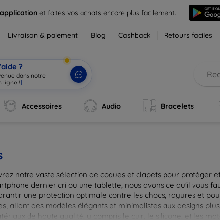
 application
et faites vos achats encore plus facilement.
Livraison & paiement
Blog
Cashback
Retours faciles
’aide ?
nvenue dans notre
 ligne !
|
Accessoires
Audio
Bracelets
s
rez notre vaste sélection de coques et clapets pour protéger et
tphone dernier cri ou une tablette, nous avons ce qu'il vous fau
arantir une protection optimale contre les chocs, rayures et pou
, allant des modèles élégants et minimalistes aux designs plus 
ériaux de haute qualité, y compris le cuir, le silicone, et les ma