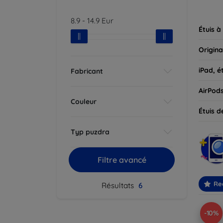
parfait
8.9
-
14.9
Eur
Étuis à
Origina
iPad, é
Fabricant
AirPod
Couleur
Étuis d
Typ puzdra
Filtre avancé
Re
Résultats
6
-10%