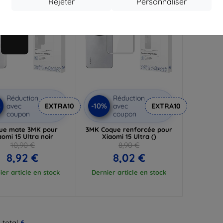
Rejeter
Personnaliser
Réduction
Réduction
%
-10%
avec
EXTRA10
avec
EXTRA10
coupon
coupon
ue mate 3MK pour
3MK Coque renforcée pour
aomi 15 Ultra noir
Xiaomi 15 Ultra ()
10,90 €
8,90 €
8,92 €
8,02 €
ier article en stock
Dernier article en stock
 total
6
.