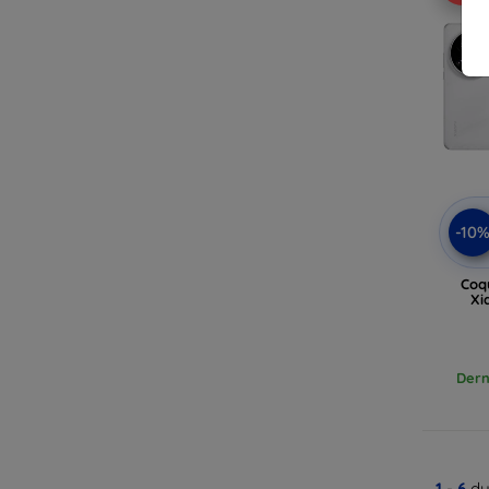
-10
Coq
Xi
Dern
1
-
6
du