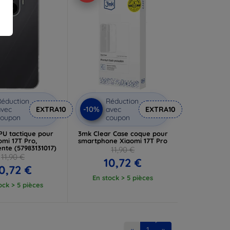
éduction
Réduction
-10%
vec
EXTRA10
avec
EXTRA10
coupon
coupon
PU tactique pour
3mk Clear Case coque pour
omi 17T Pro,
smartphone Xiaomi 17T Pro
nte (57983131017)
11,90 €
11,90 €
10,72 €
0,72 €
En stock > 5 pièces
ock > 5 pièces
«
1
»