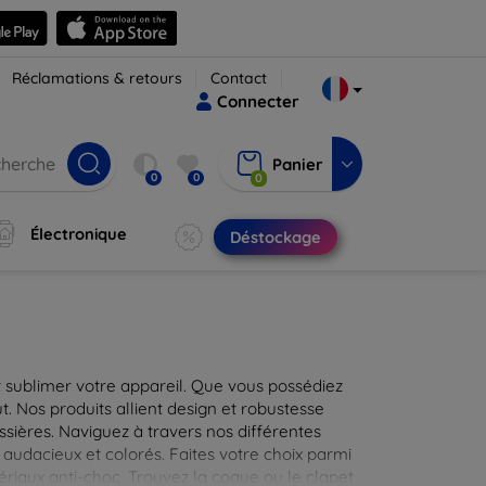
Réclamations & retours
Contact
Connecter
Panier
0
0
0
Électronique
Déstockage
 sublimer votre appareil. Que vous possédiez
t. Nos produits allient design et robustesse
ssières. Naviguez à travers nos différentes
audacieux et colorés. Faites votre choix parmi
tériaux anti-choc. Trouvez la coque ou le clapet