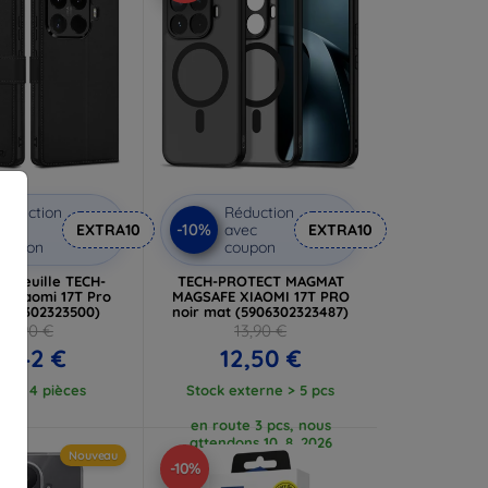
éduction
Réduction
-10%
vec
EXTRA10
avec
EXTRA10
coupon
coupon
rtefeuille TECH-
TECH-PROTECT MAGMAT
 Xiaomi 17T Pro
MAGSAFE XIAOMI 17T PRO
5906302323500)
noir mat (5906302323487)
14,90 €
13,90 €
3,42 €
12,50 €
tock 4 pièces
Stock externe > 5 pcs
en route 3 pcs, nous
attendons 10. 8. 2026
Nouveau
-10%