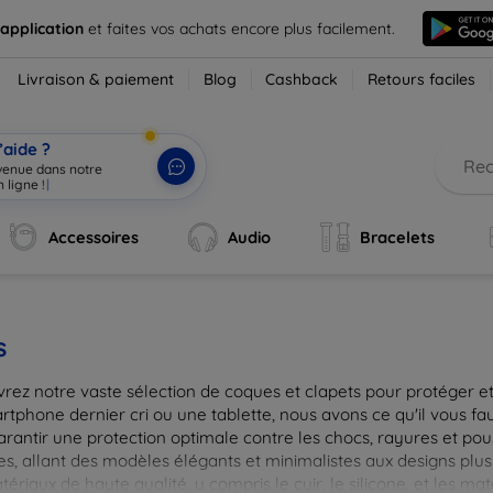
 application
et faites vos achats encore plus facilement.
Livraison & paiement
Blog
Cashback
Retours faciles
’aide ?
nvenue dans notre
 ligne !
|
Accessoires
Audio
Bracelets
s
rez notre vaste sélection de coques et clapets pour protéger et
tphone dernier cri ou une tablette, nous avons ce qu'il vous fau
arantir une protection optimale contre les chocs, rayures et pou
, allant des modèles élégants et minimalistes aux designs plus 
ériaux de haute qualité, y compris le cuir, le silicone, et les ma