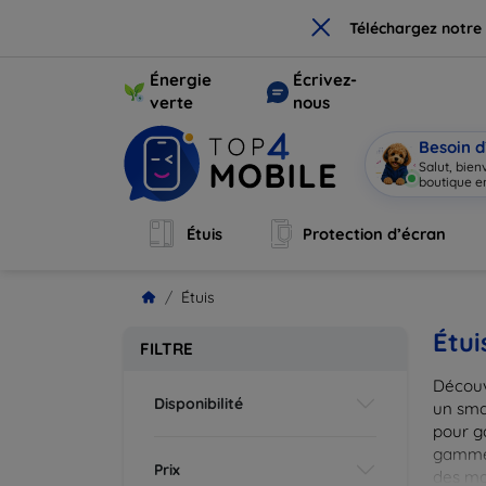
×
Téléchargez notre
Énergie
Écrivez-
verte
nous
Besoin d
Salut, bie
boutique en
Étuis
Protection d’écran
Étuis
Étui
FILTRE
Découv
Disponibilité
un smar
pour g
gammes
Prix
des mat