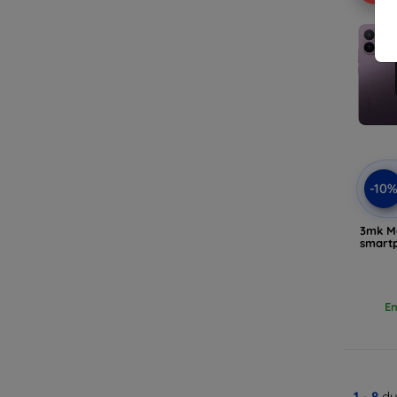
-10
3mk M
smart
En
1
-
8
du