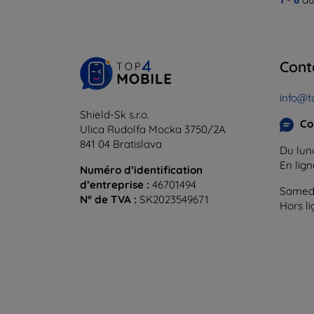
Cont
info@t
Shield-Sk s.r.o.
Co
Ulica Rudolfa Mocka 3750/2A
841 04 Bratislava
Du lund
En lig
Numéro d’identification
d’entreprise :
46701494
Samedi
N° de TVA :
SK2023549671
Hors l