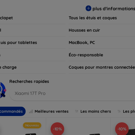
 pour exprimer votre style tout en assurant la durabilité de votre
plus d'information
 clapet
Tous les étuis et coques
l
Housses en cuir
tuis pour tablettes
MacBook, PC
s
Éco-responsable
e charge
Coques pour montres connectée
Recherches rapides
Xiaomi 17T Pro
commandés
Meilleures ventes
Les moins chers
Les pl
Nouveau
-10%
-10%