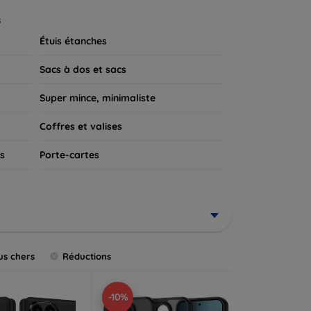
 appareil.
s
Étuis étanches
Sacs à dos et sacs
Super mince, minimaliste
Coffres et valises
s
Porte-cartes
us chers
Réductions
-10%