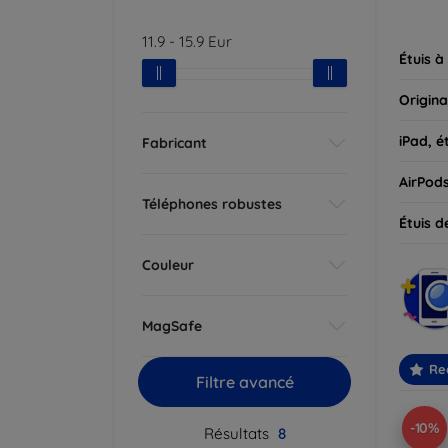
parfait
11.9
-
15.9
Eur
Étuis à
Origina
iPad, é
Fabricant
AirPod
Téléphones robustes
Étuis d
Couleur
MagSafe
Re
Filtre avancé
-10%
Résultats
8