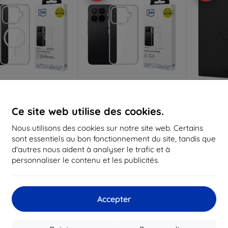
Réduction
Réduction
R
%
-10%
-10%
avec
EXTRA10
avec
EXTRA10
a
Ce site web utilise des cookies.
coupon
coupon
Nous utilisons des cookies sur notre site web. Certains
rmor MagCase coque
3mk Armor Case coque pour
Étui po
sont essentiels au bon fonctionnement du site, tandis que
r smartphone pour
smartphone pour Xiaomi 17T
PROTECT
Xiaomi 17T Pro
Pro
noir (
d'autres nous aident à analyser le trafic et à
15,90 €
13,90 €
personnaliser le contenu et les publicités.
14,32 €
12,50 €
1
 stock > 5 pièces
En stock 2 pièces
En s
Accepter
Nouveau
Nouveau
-10%
-10%