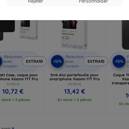
Rejeter
Personnaliser
Réduction
Réduction
R
%
-10%
-10%
avec
EXTRA10
avec
EXTRA10
a
coupon
coupon
att Case, coque pour
3mk étui portefeuille pour
Coque T
phone Xiaomi 17T Pro
smartphone Xiaomi 17T Pro
Xia
transpare
11,90 €
14,90 €
10,72 €
13,42 €
1
 stock > 5 pièces
En stock > 5 pièces
En st
 total
8
.