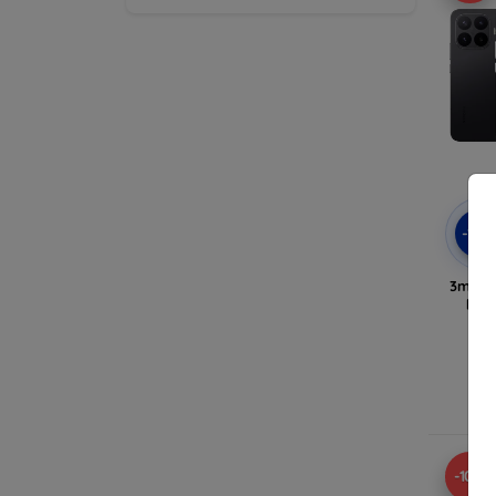
-10
3mk A
pou
En
-10%