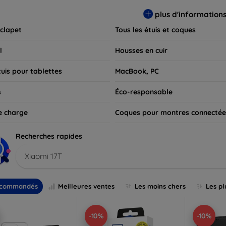
 pour exprimer votre style tout en assurant la durabilité de votre
plus d'information
 clapet
Tous les étuis et coques
l
Housses en cuir
tuis pour tablettes
MacBook, PC
s
Éco-responsable
e charge
Coques pour montres connectée
Recherches rapides
Xiaomi 17T
commandés
Meilleures ventes
Les moins chers
Les pl
-10%
-10%