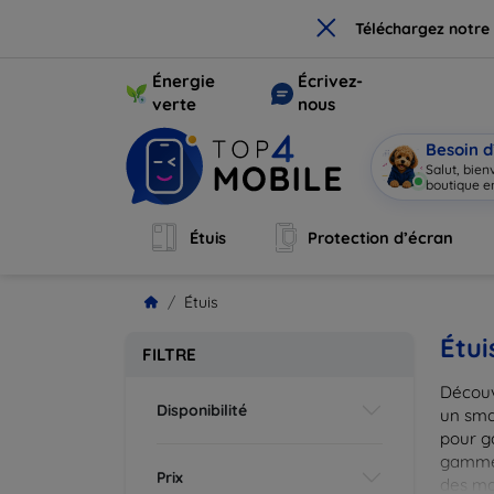
×
Téléchargez notre
Énergie
Écrivez-
verte
nous
Besoin d
Salut, bie
boutique en
Étuis
Protection d’écran
Étuis
Étui
FILTRE
Découv
Disponibilité
un smar
pour g
gammes
Prix
des mat