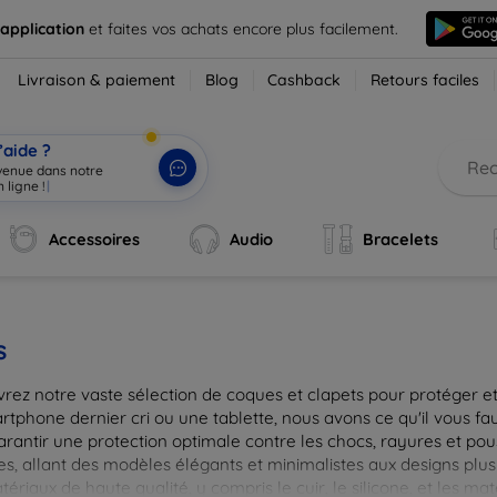
 application
et faites vos achats encore plus facilement.
Livraison & paiement
Blog
Cashback
Retours faciles
’aide ?
nvenue dans notre
 ligne !
|
Accessoires
Audio
Bracelets
s
rez notre vaste sélection de coques et clapets pour protéger et
tphone dernier cri ou une tablette, nous avons ce qu'il vous fau
arantir une protection optimale contre les chocs, rayures et pou
, allant des modèles élégants et minimalistes aux designs plus 
ériaux de haute qualité, y compris le cuir, le silicone, et les ma