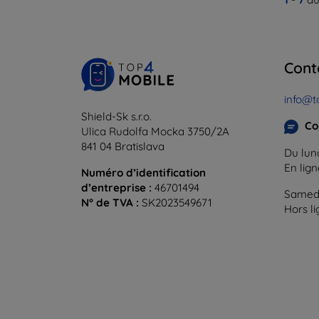
Cont
info@t
Shield-Sk s.r.o.
Co
Ulica Rudolfa Mocka 3750/2A
841 04 Bratislava
Du lund
En lig
Numéro d’identification
d’entreprise :
46701494
Samedi
N° de TVA :
SK2023549671
Hors l