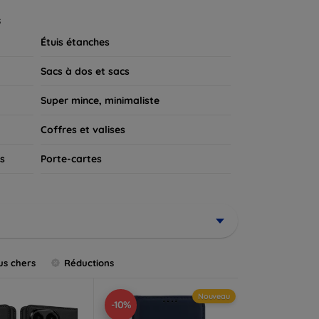
 appareil.
s
Étuis étanches
Sacs à dos et sacs
Super mince, minimaliste
Coffres et valises
s
Porte-cartes
us chers
Réductions
Nouveau
-10%