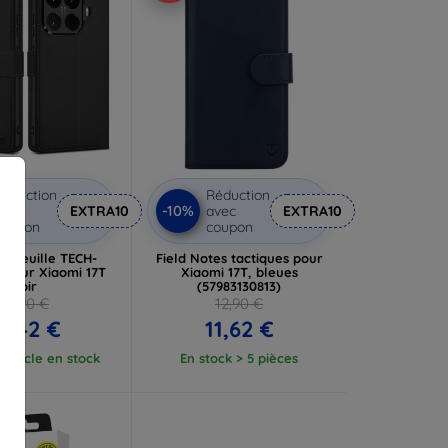
éduction
Réduction
-10%
vec
EXTRA10
avec
EXTRA10
coupon
coupon
rtefeuille TECH-
Field Notes tactiques pour
 pour Xiaomi 17T
Xiaomi 17T, bleues
noir
(57983130813)
14,90 €
12,90 €
3,42 €
11,62 €
article en stock
En stock > 5 pièces