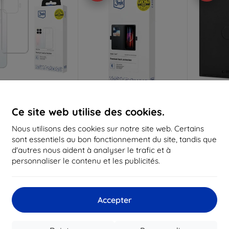
Réduction
Réduction
R
%
-10%
-10%
avec
EXTRA10
avec
EXTRA10
a
Ce site web utilise des cookies.
coupon
coupon
Nous utilisons des cookies sur notre site web. Certains
ear Case, coque pour
3mk Wallet Case étui pour
Étui po
sont essentiels au bon fonctionnement du site, tandis que
tphone Xiaomi 17T
smartphone Xiaomi 17T
PROTECT
11,90 €
14,90 €
d'autres nous aident à analyser le trafic et à
10,72 €
13,42 €
personnaliser le contenu et les publicités.
1
ck externe > 5 pcs
En stock > 5 pièces
Dernier 
 route 1 pcs, nous
Accepter
endons 10. 8. 2026
Nouveau
Nouveau
-10%
-10%