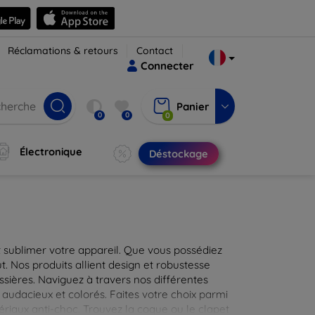
Réclamations & retours
Contact
Connecter
Panier
0
0
0
Électronique
Déstockage
 sublimer votre appareil. Que vous possédiez
t. Nos produits allient design et robustesse
ssières. Naviguez à travers nos différentes
audacieux et colorés. Faites votre choix parmi
tériaux anti-choc. Trouvez la coque ou le clapet