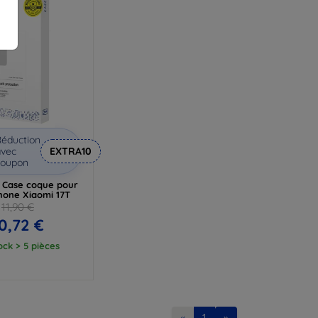
éduction
vec
EXTRA10
coupon
 Case coque pour
hone Xiaomi 17T
11,90 €
0,72 €
ock > 5 pièces
«
1
»