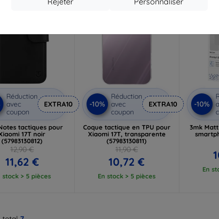
Rejeter
Personnaliser
Réduction
Réduction
R
%
-10%
-10%
avec
EXTRA10
avec
EXTRA10
a
coupon
coupon
 Notes tactiques pour
Coque tactique en TPU pour
3mk Matt
Xiaomi 17T noir
Xiaomi 17T, transparente
smartp
(57983130812)
(57983130811)
12,90 €
11,90 €
1
11,62 €
10,72 €
En st
 stock > 5 pièces
En stock > 5 pièces
 total
7
.