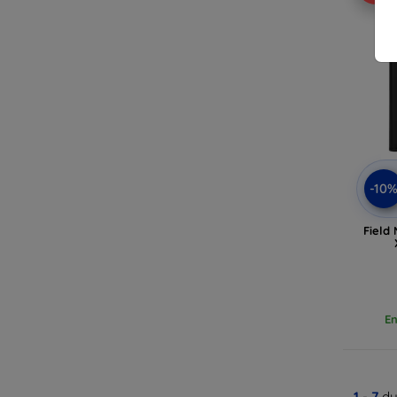
-10
Field
En
1
-
7
du