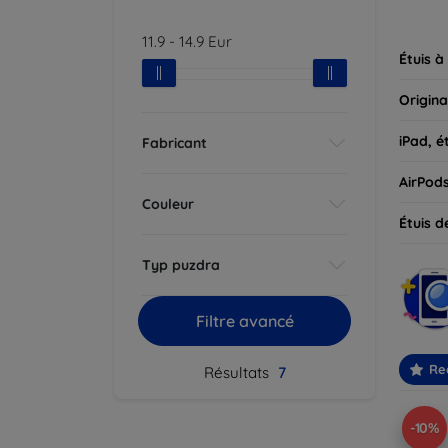
parfait
11.9
-
14.9
Eur
Étuis à
Origina
iPad, é
Fabricant
AirPod
Couleur
Étuis d
Typ puzdra
Filtre avancé
Re
Résultats
7
-10%