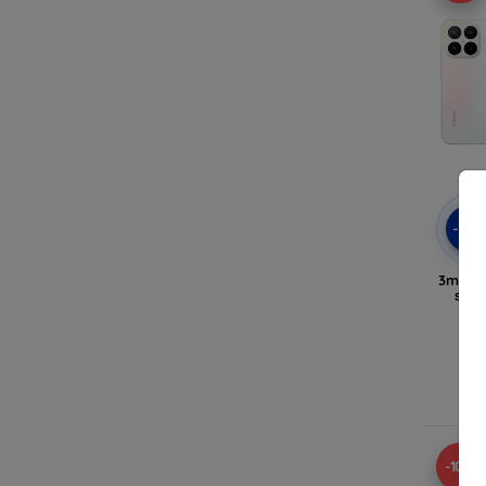
-10
3mk Cl
smar
Sto
en
att
-10%