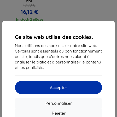
MAT
17,90 €
16,12 €
En stock 2 pièces
Ce site web utilise des cookies.
Nous utilisons des cookies sur notre site web.
Certains sont essentiels au bon fonctionnement
1
-
3
du total
3
.
du site, tandis que d'autres nous aident à
analyser le trafic et à personnaliser le contenu
«
1
»
et les publicités.
Accepter
Personnaliser
Shield-Sk s.r.o.
Ulica Rudolfa Mocka 3750/2A
Rejeter