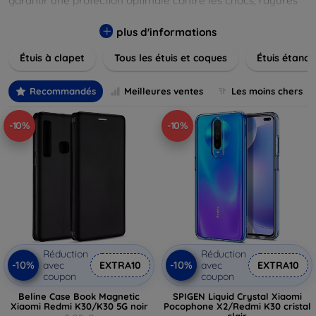
garantir une protection optimale contre les chocs, rayures
et poussières. Naviguez à travers nos différentes gammes,
allant des modèles élégants et minimalistes aux designs
plus d'informations
plus audacieux et colorés. Faites votre choix parmi des
Étuis à clapet
Tous les étuis et coques
Étuis étanch
matériaux de haute qualité, y compris le cuir, le silicone, et
les matériaux anti-choc. Trouvez la coque ou le clapet
parfait pour exprimer votre style tout en assurant la
Recommandés
Meilleures ventes
Les moins chers
durabilité de votre appareil.
-10%
-10%
Réduction
Réduction
-10%
-10%
avec
EXTRA10
avec
EXTRA10
coupon
coupon
Beline Case Book Magnetic
SPIGEN Liquid Crystal Xiaomi
Xiaomi Redmi K30/K30 5G noir
Pocophone X2/Redmi K30 cristal
clair