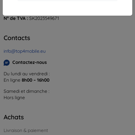
841 04 Bratislava
Numéro d’identification d’entreprise :
46701494
N° de TVA :
SK2023549671
Contacts
info@top4mobile.eu
Contactez-nous
Du lundi au vendredi :
En ligne
8h00 – 16h00
Samedi et dimanche :
Hors ligne
Achats
Livraison & paiement