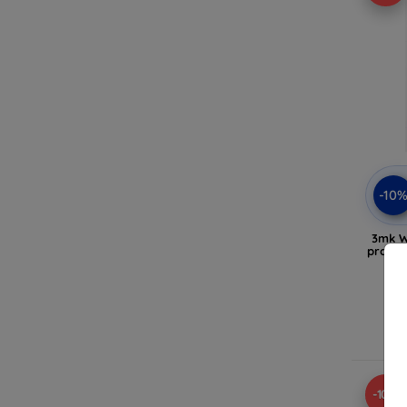
-10
3mk W
protec
En
-10%