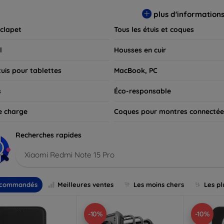
 pour exprimer votre style tout en assurant la durabilité de votre
plus d'information
 clapet
Tous les étuis et coques
l
Housses en cuir
tuis pour tablettes
MacBook, PC
s
Éco-responsable
e charge
Coques pour montres connectée
Recherches rapides
Xiaomi Redmi Note 15 Pro
commandés
Meilleures ventes
Les moins chers
Les pl
-10%
-10%