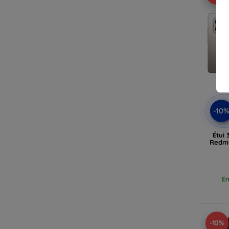
-10
Étui
Redmi
En
-10%