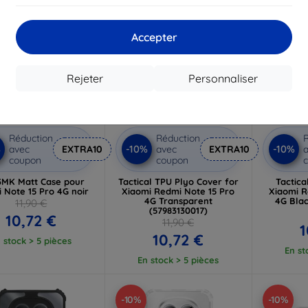
Accepter
Rejeter
Personnaliser
Réduction
Réduction
R
%
-10%
-10%
avec
EXTRA10
avec
EXTRA10
a
coupon
coupon
 3MK Matt Case pour
Tactical TPU Plyo Cover for
Tactica
 Note 15 Pro 4G noir
Xiaomi Redmi Note 15 Pro
Xiaomi R
4G Transparent
4G Blac
11,90 €
(57983130017)
10,72 €
11,90 €
1
10,72 €
 stock > 5 pièces
En st
En stock > 5 pièces
-10%
-10%