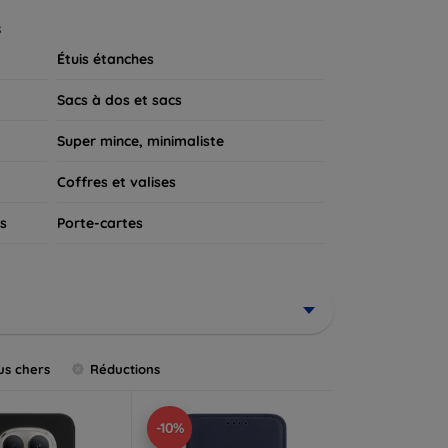
 appareil.
s
Étuis étanches
Sacs à dos et sacs
Super mince, minimaliste
Coffres et valises
s
Porte-cartes
us chers
Réductions
-10%