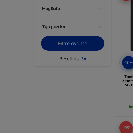
MagSafe
Typ puzdra
Filtre avancé
Résultats
36
-10
Tact
Xiaom
5G B
En
-10%