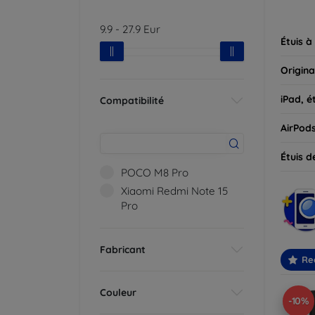
parfait
9.9
-
27.9
Eur
Étuis à
Origina
iPad, é
Compatibilité
AirPod
Étuis d
POCO M8 Pro
Xiaomi Redmi Note 15
Pro
Fabricant
Re
Couleur
-10%