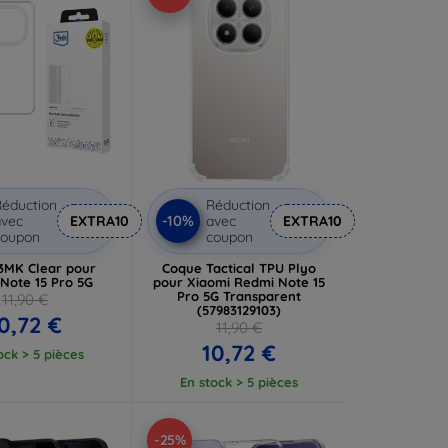
éduction
Réduction
-10%
vec
EXTRA10
avec
EXTRA10
coupon
coupon
3MK Clear pour
Coque Tactical TPU Plyo
Note 15 Pro 5G
pour Xiaomi Redmi Note 15
Pro 5G Transparent
11,90 €
(57983129103)
0,72 €
11,90 €
10,72 €
ock > 5 pièces
En stock > 5 pièces
-25%