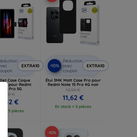
éduction
Réduction
-10%
vec
EXTRA10
avec
EXTRA10
coupon
coupon
llet Case Coque
Étui 3MK Matt Case Pro pour
uille pour Redmi
Redmi Note 15 Pro 4G noir
e 15 Pro 5G
12,90 €
14,90 €
11,62 €
3,42 €
En stock > 5 pièces
tock 5 pièces
-10%