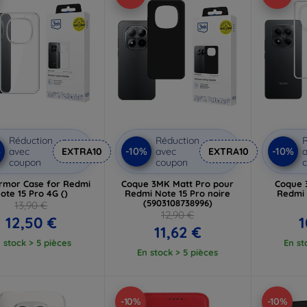
Réduction
Réduction
R
%
-10%
-10%
avec
EXTRA10
avec
EXTRA10
a
coupon
coupon
rmor Case for Redmi
Coque 3MK Matt Pro pour
Coque 
ote 15 Pro 4G ()
Redmi Note 15 Pro noire
Redmi 
(5903108738996)
13,90 €
12,90 €
12,50 €
1
11,62 €
 stock > 5 pièces
En st
En stock > 5 pièces
-10%
-10%