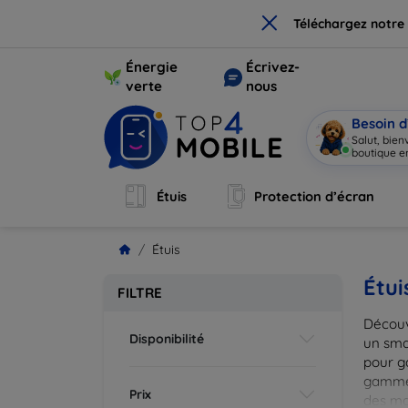
×
Téléchargez notre
Énergie
Écrivez-
verte
nous
Besoin d
Je
|
Étuis
Protection d’écran
Étuis
Étui
FILTRE
Découv
Disponibilité
un smar
pour g
gammes
Prix
des mat