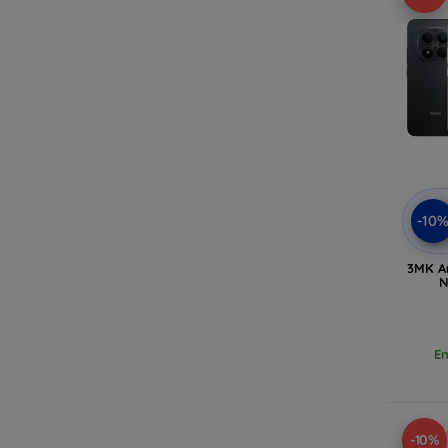
-10
3MK A
N
En
-10%