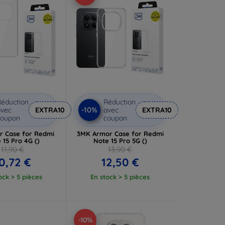
éduction
Réduction
-10%
vec
EXTRA10
avec
EXTRA10
coupon
coupon
r Case for Redmi
3MK Armor Case for Redmi
 15 Pro 4G ()
Note 15 Pro 5G ()
11,90 €
13,90 €
0,72 €
12,50 €
ock > 5 pièces
En stock > 5 pièces
-10%