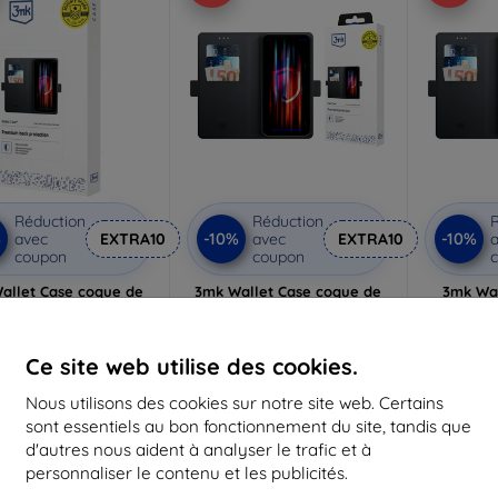
Réduction
Réduction
R
%
-10%
-10%
avec
EXTRA10
avec
EXTRA10
a
coupon
coupon
allet Case coque de
3mk Wallet Case coque de
3mk Wa
tion pour Redmi Note
protection pour Redmi Note
portefe
15 Pro 4G
15 Pro+ 5G
Not
14,90 €
14,90 €
Ce site web utilise des cookies.
13,42 €
13,42 €
1
Nous utilisons des cookies sur notre site web. Certains
 stock > 5 pièces
En stock > 5 pièces
En s
sont essentiels au bon fonctionnement du site, tandis que
d'autres nous aident à analyser le trafic et à
personnaliser le contenu et les publicités.
-10%
-10%