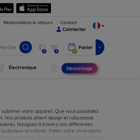
Réclamations & retours
Contact
Connecter
Panier
0
0
0
Électronique
Déstockage
 sublimer votre appareil. Que vous possédiez
t. Nos produits allient design et robustesse
ssières. Naviguez à travers nos différentes
audacieux et colorés. Faites votre choix parmi
tériaux anti-choc. Trouvez la coque ou le clapet