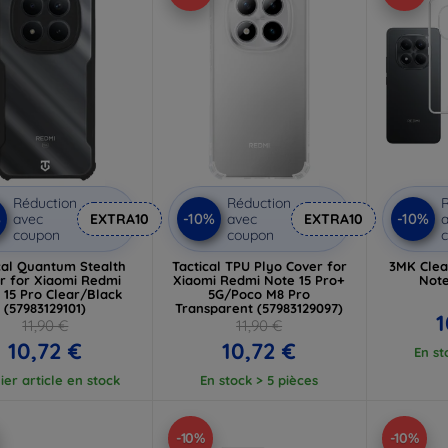
Réduction
Réduction
R
%
-10%
-10%
avec
EXTRA10
avec
EXTRA10
a
coupon
coupon
cal Quantum Stealth
Tactical TPU Plyo Cover for
3MK Clea
r for Xiaomi Redmi
Xiaomi Redmi Note 15 Pro+
Note
 15 Pro Clear/Black
5G/Poco M8 Pro
(57983129101)
Transparent (57983129097)
1
11,90 €
11,90 €
10,72 €
10,72 €
En st
ier article en stock
En stock > 5 pièces
-10%
-10%