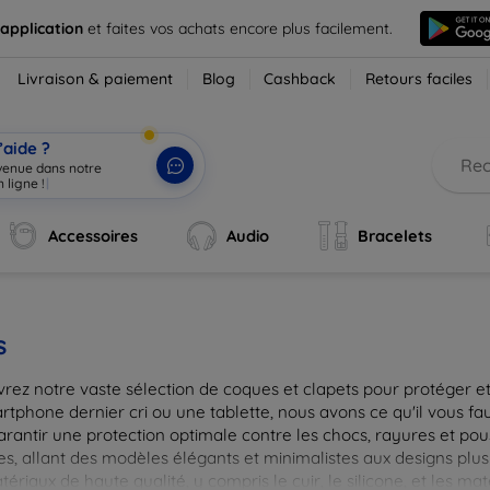
 application
et faites vos achats encore plus facilement.
Livraison & paiement
Blog
Cashback
Retours faciles
’aide ?
Accessoires
Audio
Bracelets
s
rez notre vaste sélection de coques et clapets pour protéger et
tphone dernier cri ou une tablette, nous avons ce qu'il vous fau
arantir une protection optimale contre les chocs, rayures et pou
, allant des modèles élégants et minimalistes aux designs plus 
ériaux de haute qualité, y compris le cuir, le silicone, et les ma