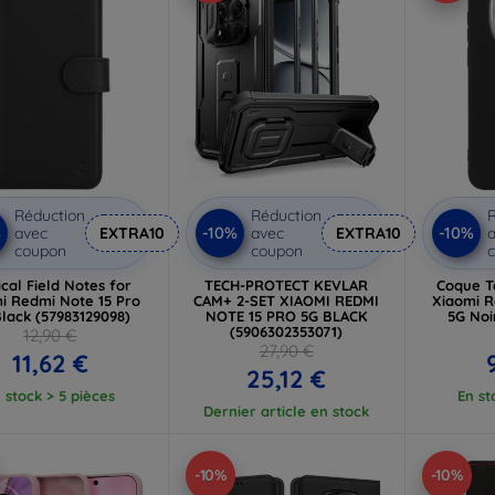
Réduction
Réduction
R
%
-10%
-10%
avec
EXTRA10
avec
EXTRA10
a
coupon
coupon
ical Field Notes for
TECH-PROTECT KEVLAR
Coque T
i Redmi Note 15 Pro
CAM+ 2-SET XIAOMI REDMI
Xiaomi R
lack (57983129098)
NOTE 15 PRO 5G BLACK
5G Noi
(5906302353071)
12,90 €
27,90 €
11,62 €
25,12 €
 stock > 5 pièces
En st
Dernier article en stock
-10%
-10%