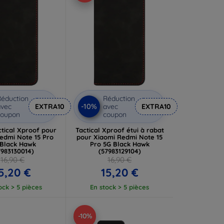
éduction
Réduction
-10%
vec
EXTRA10
avec
EXTRA10
coupon
coupon
tical Xproof pour
Tactical Xproof étui à rabat
edmi Note 15 Pro
pour Xiaomi Redmi Note 15
Black Hawk
Pro 5G Black Hawk
7983130014)
(57983129104)
16,90 €
16,90 €
5,20 €
15,20 €
ock > 5 pièces
En stock > 5 pièces
-10%