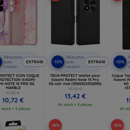
Réduction
Réduction
R
%
-10%
-10%
avec
EXTRA10
avec
EXTRA10
a
coupon
coupon
PROTECT ICON COQUE
TECH-PROTECT Wallet pour
Coque Tac
ROTECTION XIAOMI
Xiaomi Redmi Note 15 Pro
Xiaomi R
MI NOTE 15 PRO 5G
5G noir mat (5906302352890)
4G 
MARBLE
(5
14,90 €
11,90 €
13,42 €
10,72 €
1
En stock > 5 pièces
 stock > 5 pièces
En st
-10%
-10%