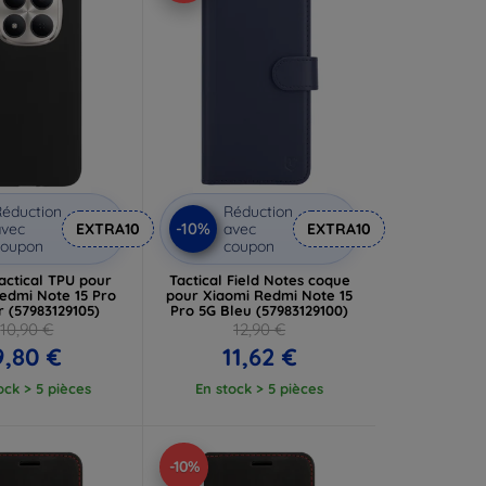
éduction
Réduction
-10%
vec
EXTRA10
avec
EXTRA10
coupon
coupon
actical TPU pour
Tactical Field Notes coque
edmi Note 15 Pro
pour Xiaomi Redmi Note 15
r (57983129105)
Pro 5G Bleu (57983129100)
10,90 €
12,90 €
9,80 €
11,62 €
ock > 5 pièces
En stock > 5 pièces
-10%