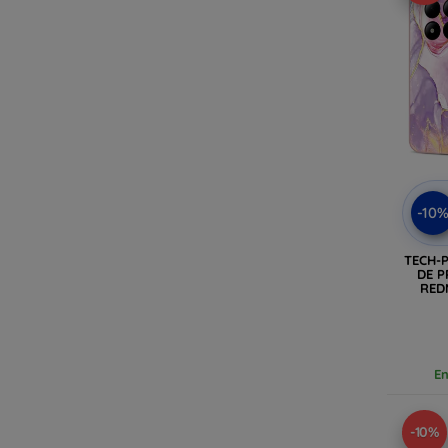
-10
TECH-
DE P
RED
En
-10%