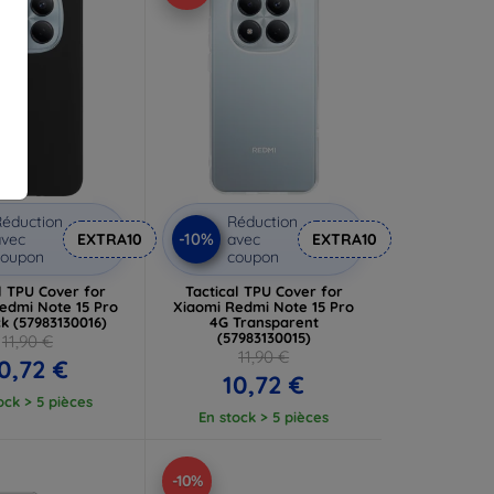
éduction
Réduction
-10%
vec
EXTRA10
avec
EXTRA10
coupon
coupon
l TPU Cover for
Tactical TPU Cover for
edmi Note 15 Pro
Xiaomi Redmi Note 15 Pro
k (57983130016)
4G Transparent
(57983130015)
11,90 €
11,90 €
0,72 €
10,72 €
ock > 5 pièces
En stock > 5 pièces
-10%