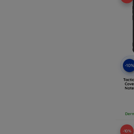
-10
Tacti
Cove
Note
Dern
-10%