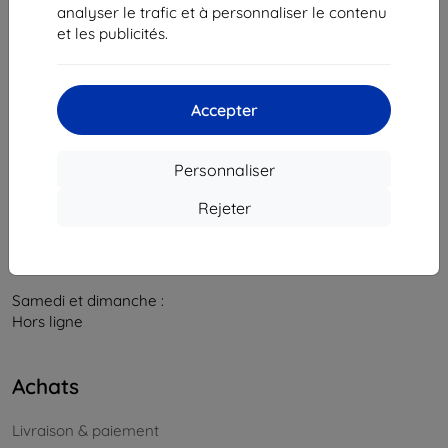
841 04 Bratislava
analyser le trafic et à personnaliser le contenu
et les publicités.
Numéro d’identification d’entreprise :
46701494
N° de TVA :
SK2023549671
Accepter
Contacts
info@top4mobile.eu
Personnaliser
Contactez-nous
Rejeter
Du lundi au vendredi :
En ligne
8h00 – 16h00
Samedi et dimanche :
Hors ligne
Achats
Livraison & paiement