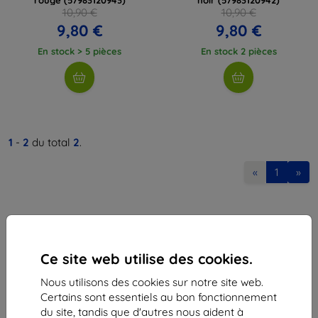
10,90 €
10,90 €
9,80 €
9,80 €
En stock > 5 pièces
En stock 2 pièces
1
-
2
du total
2
.
«
1
»
Ce site web utilise des cookies.
Nous utilisons des cookies sur notre site web.
Shield-Sk s.r.o.
Certains sont essentiels au bon fonctionnement
Ulica Rudolfa Mocka 3750/2A
du site, tandis que d'autres nous aident à