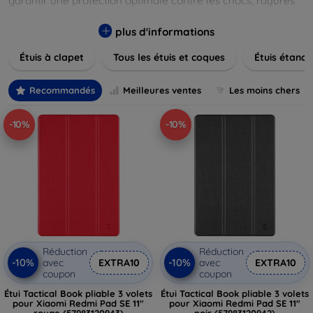
garantir une protection optimale contre les chocs, rayures
et poussières. Naviguez à travers nos différentes gammes,
allant des modèles élégants et minimalistes aux designs
plus d'informations
plus audacieux et colorés. Faites votre choix parmi des
Étuis à clapet
Tous les étuis et coques
Étuis étanch
matériaux de haute qualité, y compris le cuir, le silicone, et
les matériaux anti-choc. Trouvez la coque ou le clapet
parfait pour exprimer votre style tout en assurant la
Recommandés
Meilleures ventes
Les moins chers
durabilité de votre appareil.
-10%
-10%
Réduction
Réduction
-10%
-10%
avec
EXTRA10
avec
EXTRA10
coupon
coupon
Étui Tactical Book pliable 3 volets
Étui Tactical Book pliable 3 volets
pour Xiaomi Redmi Pad SE 11"
pour Xiaomi Redmi Pad SE 11"
rouge (57983120943)
noir (57983120942)