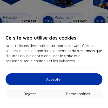
Réduction
Réduction
R
%
-10%
-10%
avec
EXTRA10
avec
EXTRA10
a
coupon
coupon
 Privacy verre de
3mk Anti-Shock verre de
3mk Pur
protection
protection
p
Ce site web utilise des cookies.
riqué sur mesure
Fabriqué sur mesure
Fabriq
Nous utilisons des cookies sur notre site web. Certains
sont essentiels au bon fonctionnement du site, tandis que
21,90 €
17,90 €
d'autres nous aident à analyser le trafic et à
19,72 €
16,12 €
1
personnaliser le contenu et les publicités.
n stock 3 pièces
En stock > 5 pièces
En st
-10%
-51%
Accepter
Rejeter
Personnaliser