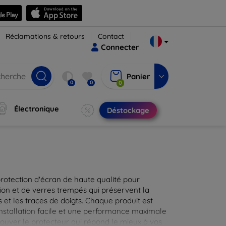
Réclamations & retours
Contact
Connecter
Panier
0
0
0
Électronique
Déstockage
protection d'écran de haute qualité pour
ion et de verres trempés qui préservent la
 et les traces de doigts. Chaque produit est
installation facile et une performance maximale
rouver le protecteur qui répond le mieux à vos