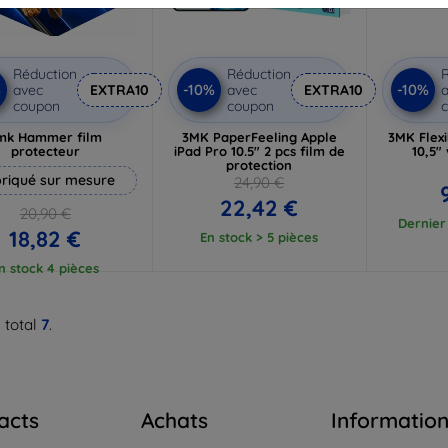
Réduction
Réduction
R
%
-10%
-10%
avec
EXTRA10
avec
EXTRA10
a
coupon
coupon
mk Hammer film
3MK PaperFeeling Apple
3MK Flexi
protecteur
iPad Pro 10.5" 2 pcs film de
10,5"
protection
riqué sur mesure
24,90 €
22,42 €
20,90 €
Dernier 
18,82 €
En stock > 5 pièces
n stock 4 pièces
 total
7
.
acts
Achats
Informatio