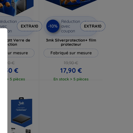
éduction
Réduction
-10%
vec
EXTRA10
avec
EXTRA10
coupon
coupon
e Matt Verre de
3mk Silverprotection+ film
rotection
protecteur
ué sur mesure
Fabriqué sur mesure
13,90 €
19,90 €
2,50 €
17,90 €
ock > 5 pièces
En stock > 5 pièces