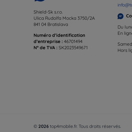
info@t
Shield-Sk s.r.o.
Co
Ulica Rudolfa Mocka 3750/2A
841 04 Bratislava
Du lund
En lig
Numéro d’identification
d’entreprise :
46701494
Samedi
N° de TVA :
SK2023549671
Hors l
©
2026
top4mobile.fr. Tous droits réservés.