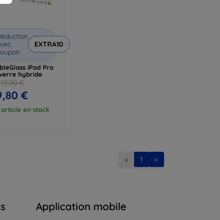
éduction
vec
EXTRA10
coupon
bleGlass iPad Pro
 verre hybride
19,90 €
9,80 €
article en stock
«
1
»
ns
Application mobile