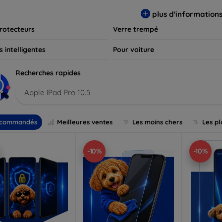
s et assurez-vous que votre écran reste comme neuf, longtemps
plus d'information
rotecteurs
Verre trempé
 intelligentes
Pour voiture
Recherches rapides
Apple iPad Pro 10.5
commandés
Meilleures ventes
Les moins chers
Les pl
-10%
-10%