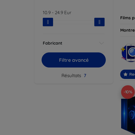
besoin
10.9
-
24.9
Eur
Films p
Montres
Fabricant
Filtre avancé
Re
Résultats
7
-10%