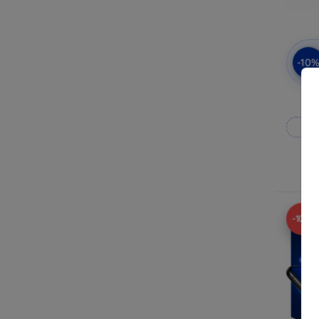
-10
3mk
Fab
E
-10%