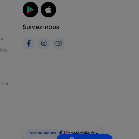
Suivez-nous
ur
ales
pour
Top4Mobile.fr
Nos boutiques