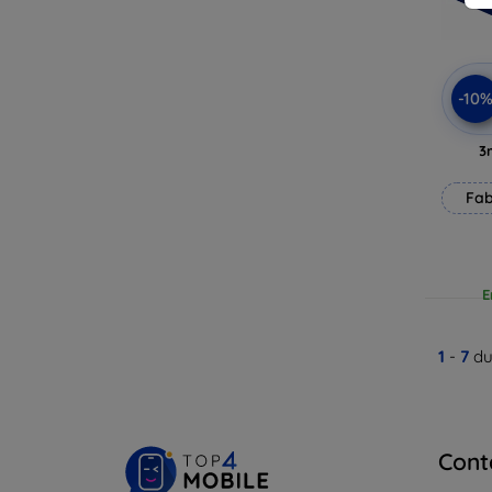
-10
3
Fab
E
1
-
7
du
Cont