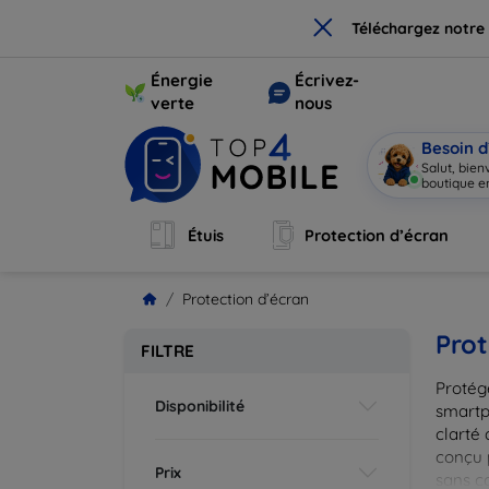
×
Téléchargez notre
Énergie
Écrivez-
verte
nous
Besoin d
Salut, bie
boutique en
Étuis
Protection d’écran
Protection d’écran
Prot
FILTRE
Protég
Disponibilité
smartp
clarté 
conçu 
Prix
sans c