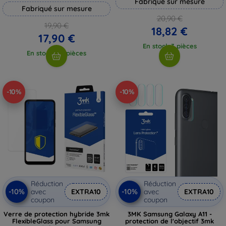
Fabriqué sur mesure
Fabriqué sur mesure
20,90 €
19,90 €
18,82 €
17,90 €
En stock 3 pièces
En stock > 5 pièces
-10%
-10%
Réduction
Réduction
-10%
-10%
avec
EXTRA10
avec
EXTRA10
coupon
coupon
Verre de protection hybride 3mk
3MK Samsung Galaxy A11 -
FlexibleGlass pour Samsung
protection de l'objectif 3mk