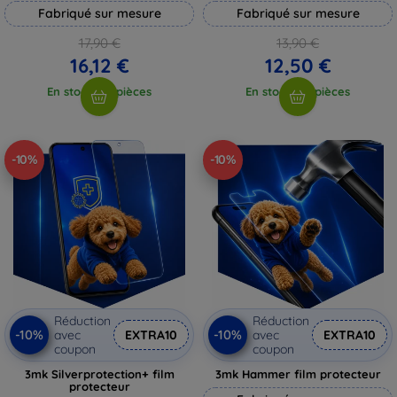
Fabriqué sur mesure
Fabriqué sur mesure
17,90 €
13,90 €
16,12 €
12,50 €
En stock > 5 pièces
En stock > 5 pièces
-10%
-10%
Réduction
Réduction
-10%
-10%
avec
EXTRA10
avec
EXTRA10
coupon
coupon
3mk Silverprotection+ film
3mk Hammer film protecteur
protecteur