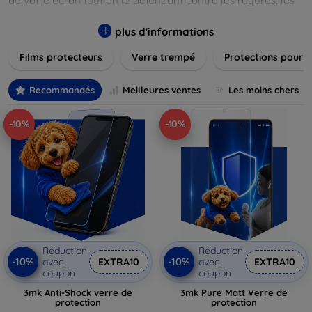
de votre écran tout en le défendant contre les rayures, les
chocs et les traces de doigts. Chaque produit est conçu pour
s'adapter parfaitement à votre appareil, garantissant une
plus d'informations
installation facile et une performance maximale sans
Films protecteurs
Verre trempé
Protections pour 
compromis sur la sensibilité tactile. Explorez notre gamme
pour trouver le protecteur qui répond le mieux à vos
besoins et assurez-vous que votre écran reste comme neuf,
Recommandés
Meilleures ventes
Les moins chers
longtemps.
-10%
-10%
Réduction
Réduction
-10%
-10%
avec
EXTRA10
avec
EXTRA10
coupon
coupon
3mk Anti-Shock verre de
3mk Pure Matt Verre de
protection
protection