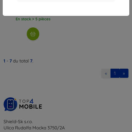
15,90 €
14,32 €
En stock > 5 pièces
1
-
7
du total
7
.
«
1
»
Shield-Sk s.r.o.
Ulica Rudolfa Mocka 3750/2A