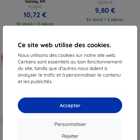
Galaxy A11
10,90 €
11,90 €
9,80 €
10,72 €
En stock > 5 pièces
En stock > 5 pièces
Ce site web utilise des cookies.
Nous utilisons des cookies sur notre site web.
-10%
Certains sont essentiels au bon fonctionnement
du site, tandis que d'autres nous aident à
analyser le trafic et à personnaliser le contenu
et les publicités.
Accepter
Réduction
-10%
avec
EXTRA10
Personnaliser
coupon
3MK Samsung Galaxy A11 Black -
Rejeter
3mk FlexibleGlass Max