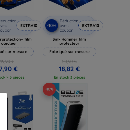
éduction
Réduction
-10%
vec
EXTRA10
avec
EXTRA10
coupon
coupon
rprotection+ film
3mk Hammer film
rotecteur
protecteur
ué sur mesure
Fabriqué sur mesure
19,90 €
20,90 €
7,90 €
18,82 €
ock > 5 pièces
En stock 3 pièces
-10%