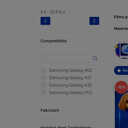
besoin
6.9
-
23.9
Eur
Films p
Montres
Compatibilité
Samsung Galaxy A02
Re
Samsung Galaxy A12
Samsung Galaxy A32
-10%
Samsung Galaxy M12
Fabricant
Nombre dans l’emballage