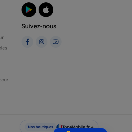
Suivez-nous
ur
ales
pour
Top4Mobile.fr
Nos boutiques