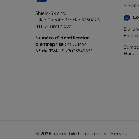
info@t
Shield-Sk s.r.o.
Co
Ulica Rudolfa Mocka 3750/2A
841 04 Bratislava
Du lund
En lig
Numéro d’identification
d’entreprise :
46701494
Samedi
N° de TVA :
SK2023549671
Hors l
©
2026
top4mobile.fr. Tous droits réservés.