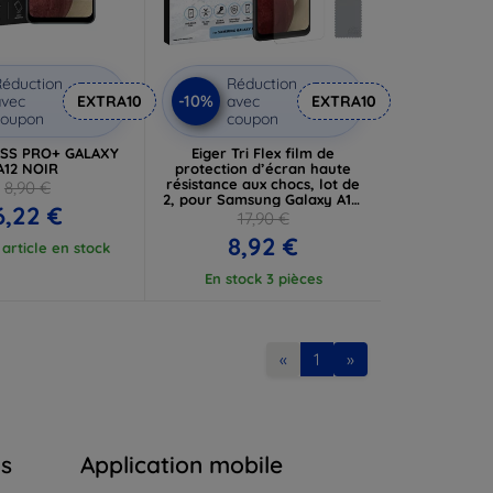
éduction
Réduction
-10%
vec
EXTRA10
avec
EXTRA10
coupon
coupon
ASS PRO+ GALAXY
Eiger Tri Flex film de
A12 NOIR
protection d’écran haute
résistance aux chocs, lot de
8,90 €
2, pour Samsung Galaxy A12,
6,22 €
transparent (EGSP00726)
17,90 €
8,92 €
article en stock
En stock 3 pièces
«
1
»
ns
Application mobile