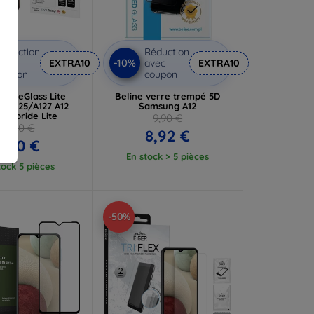
éduction
Réduction
-10%
vec
EXTRA10
avec
EXTRA10
coupon
coupon
xibleGlass Lite
Beline verre trempé 5D
g A125/A127 A12
Samsung A12
 hybride Lite
9,90 €
10,90 €
8,92 €
9,80 €
En stock > 5 pièces
tock 5 pièces
-50%