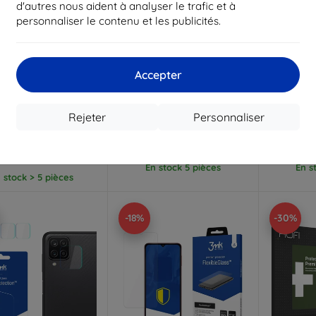
d'autres nous aident à analyser le trafic et à
personnaliser le contenu et les publicités.
Réduction
Réduction
R
%
-10%
-10%
avec
EXTRA10
avec
EXTRA10
a
Accepter
coupon
coupon
ical Glass Shield 5D
Film protecteur multicouche
3MK Fle
trempé de protection
3MK StratCore700 pour
Samsun
Rejeter
Personnaliser
r Samsung Galaxy
Samsung Galaxy A12
verre
32 5G/A12/A02s noir
23,90 €
(57983102213)
12,90 €
21,52 €
11,62 €
En stock 5 pièces
En s
 stock > 5 pièces
-18%
-30%