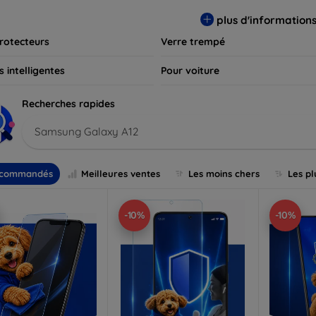
s et assurez-vous que votre écran reste comme neuf, longtemps
plus d'information
rotecteurs
Verre trempé
 intelligentes
Pour voiture
Recherches rapides
Samsung Galaxy A12
commandés
Meilleures ventes
Les moins chers
Les pl
-10%
-10%