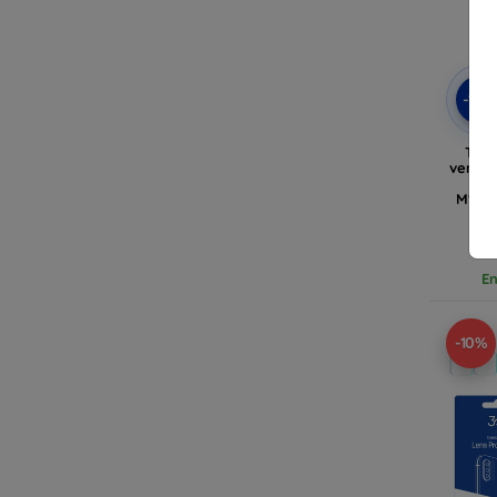
-10
Tact
verre 
pou
M12/A
En
-10%