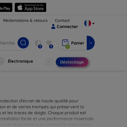
Réclamations & retours
Contact
Connecter
Panier
0
0
0
Électronique
Déstockage
protection d'écran de haute qualité pour
ion et de verres trempés qui préservent la
 et les traces de doigts. Chaque produit est
installation facile et une performance maximale
rouver le protecteur qui répond le mieux à vos