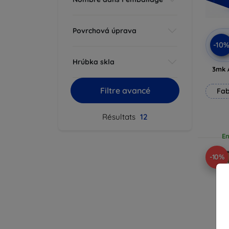
Povrchová úprava
-10
Hrúbka skla
3mk 
Filtre avancé
Fab
Résultats
12
En
-10%