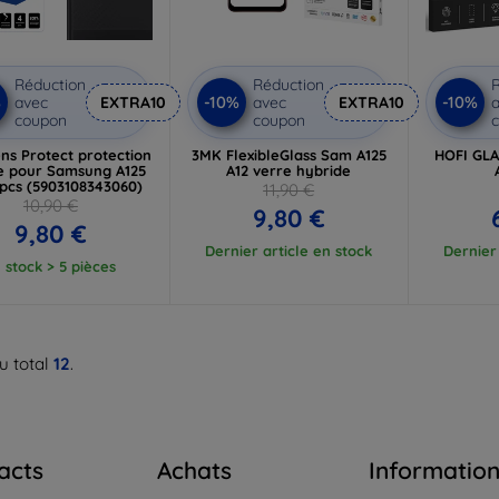
Réduction
Réduction
R
%
-10%
-10%
avec
EXTRA10
avec
EXTRA10
a
coupon
coupon
ns Protect protection
3MK FlexibleGlass Sam A125
HOFI GL
le pour Samsung A125
A12 verre hybride
 pcs (5903108343060)
11,90 €
10,90 €
9,80 €
9,80 €
Dernier article en stock
Dernier 
 stock > 5 pièces
u total
12
.
acts
Achats
Informatio