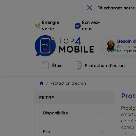
×
Téléchargez notre
Énergie
Écrivez-
verte
nous
Besoin d
Salut, bie
boutique en
Étuis
Protection d’écran
Protection d’écran
Prot
FILTRE
Protég
Disponibilité
smartp
clarté 
conçu 
Prix
sans c