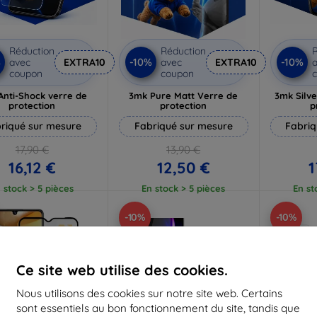
Réduction
Réduction
R
%
-10%
-10%
avec
EXTRA10
avec
EXTRA10
a
coupon
coupon
Anti-Shock verre de
3mk Pure Matt Verre de
3mk Silve
protection
protection
p
riqué sur mesure
Fabriqué sur mesure
Fabriq
17,90 €
13,90 €
16,12 €
12,50 €
1
 stock > 5 pièces
En stock > 5 pièces
En st
-10%
-10%
Ce site web utilise des cookies.
Nous utilisons des cookies sur notre site web. Certains
sont essentiels au bon fonctionnement du site, tandis que