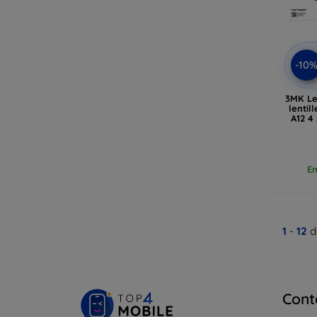
-10
3MK Le
lentil
A12 4
En
1
-
12
d
Cont