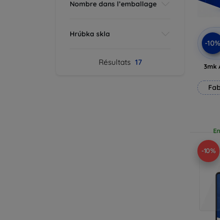
Nombre dans l’emballage
Hrúbka skla
-10
Résultats
17
3mk 
Fab
En
-10%