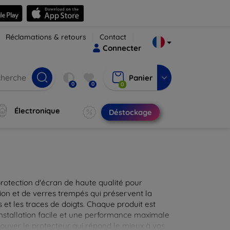
Réclamations & retours
Contact
Connecter
Panier
0
0
0
Électronique
Déstockage
protection d'écran de haute qualité pour
ion et de verres trempés qui préservent la
 et les traces de doigts. Chaque produit est
installation facile et une performance maximale
rouver le protecteur qui répond le mieux à vos