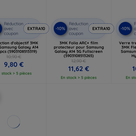
Réduction
Réduction
R
%
-10%
-10%
avec
EXTRA10
avec
EXTRA10
a
coupon
coupon
ction d'objectif 3MK
3MK Folia ARC+ film
Verre t
Samsung Galaxy A14
protecteur pour Samsung
3MK Fle
 pcs (5903108513319)
Galaxy A14 5G Fullscreen
Samsung
(5903108513265)
Hy
10,90 €
(59
12,90 €
9,80 €
11,62 €
1
 stock > 5 pièces
En stock > 5 pièces
En st