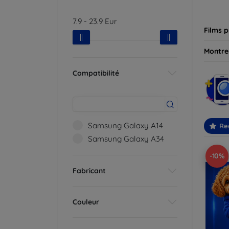
besoin
7.9
-
23.9
Eur
Films p
Montres
Compatibilité
Samsung Galaxy A14
Re
Samsung Galaxy A34
-10%
Fabricant
Couleur