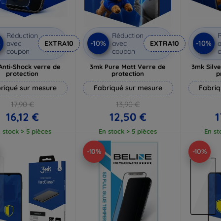
Réduction
Réduction
R
%
-10%
-10%
avec
EXTRA10
avec
EXTRA10
a
coupon
coupon
Anti-Shock verre de
3mk Pure Matt Verre de
3mk Silve
protection
protection
p
riqué sur mesure
Fabriqué sur mesure
Fabriq
17,90 €
13,90 €
16,12 €
12,50 €
1
 stock > 5 pièces
En stock > 5 pièces
En st
-10%
-10%