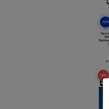
-10
Verre
3M
Samsu
En
-10%