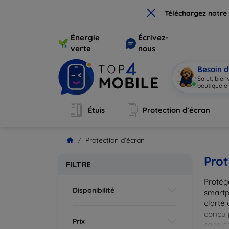
×
Téléchargez notre
Énergie
Écrivez-
verte
nous
Besoin d
Salut, bie
boutique en
Étuis
Protection d’écran
Protection d’écran
Prot
FILTRE
Protég
Disponibilité
smartp
clarté 
conçu 
Prix
sans c