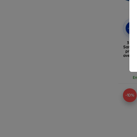
-10
3MK 
Samsun
protec
avec c
En
-10%