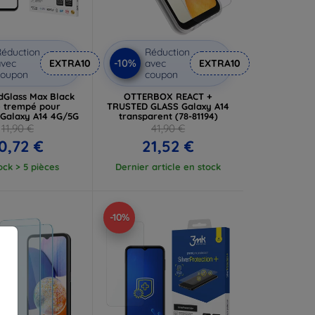
éduction
Réduction
-10%
vec
EXTRA10
avec
EXTRA10
coupon
coupon
dGlass Max Black
OTTERBOX REACT +
 trempé pour
TRUSTED GLASS Galaxy A14
Galaxy A14 4G/5G
transparent (78-81194)
11,90 €
41,90 €
0,72 €
21,52 €
ock > 5 pièces
Dernier article en stock
-10%