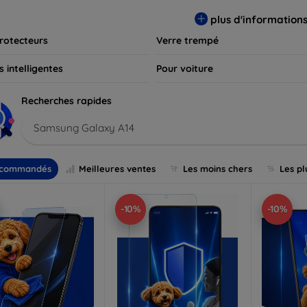
s et assurez-vous que votre écran reste comme neuf, longtemps
plus d'information
rotecteurs
Verre trempé
 intelligentes
Pour voiture
Recherches rapides
Samsung Galaxy A14
commandés
Meilleures ventes
Les moins chers
Les pl
-10%
-10%