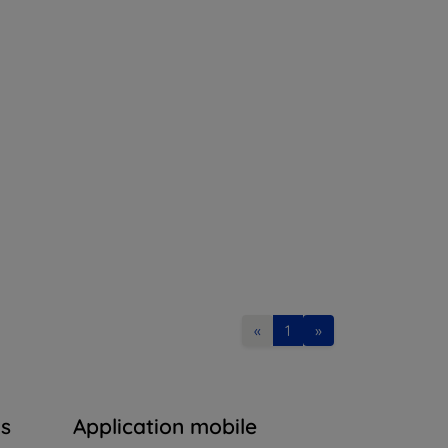
«
1
»
ns
Application mobile