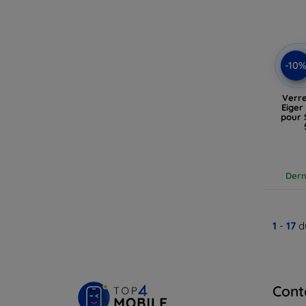
-10
Verre
Eiger
pour 
Dern
1
-
17
d
Cont