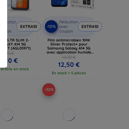
éduction
Réduction
-10%
vec
EXTRA10
avec
EXTRA10
coupon
coupon
GLAS.TR SLIM 2-
Film antimicrobien 3MK
GALAXY A14 5G
Silver Protect+ pour
RENT (AGL05971)
Samsung Galaxy A14 5G
avec application humide
19,90 €
(5903108513326)
13,90 €
5,20 €
12,50 €
article en stock
En stock > 5 pièces
-52%