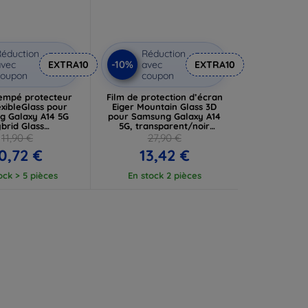
éduction
Réduction
-10%
vec
EXTRA10
avec
EXTRA10
coupon
coupon
rempé protecteur
Film de protection d’écran
xibleGlass pour
Eiger Mountain Glass 3D
 Galaxy A14 5G
pour Samsung Galaxy A14
brid Glass
5G, transparent/noir
03108513302)
(EGSP00879)
11,90 €
27,90 €
0,72 €
13,42 €
ock > 5 pièces
En stock 2 pièces