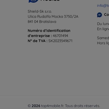
info@t
Shield-Sk s.r.o.
Co
Ulica Rudolfa Mocka 3750/2A
841 04 Bratislava
Du lund
En lig
Numéro d’identification
d’entreprise :
46701494
Samedi
N° de TVA :
SK2023549671
Hors l
©
2026
top4mobile.fr. Tous droits réservés.