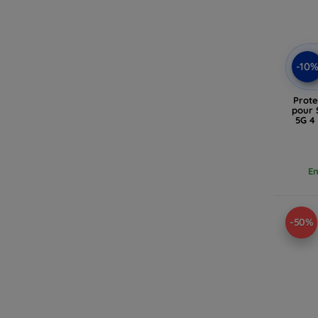
-10
Prote
pour 
5G 4
En
-50%