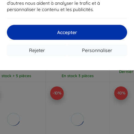
d'autres nous aident à analyser le trafic et à
personnaliser le contenu et les publicités.
Réduction
Réduction
R
%
-10%
-10%
avec
EXTRA10
avec
EXTRA10
a
Accepter
coupon
coupon
Lens Protection Pro
CAMERA LENS PROTECTION
SPIGEN 
g Galaxy A14/A34 5G
HOFI CAMRING PRO+
PACK 
Rejeter
Personnaliser
tion d'objectif noire
GALAXY A14 4G / 5G NOIR
TRANSPA
adre de montage 1 pc
(9490713931769)
(5903108519304)
12,90 €
10,90 €
1
11,62 €
7,10 €
Dernier 
 stock > 5 pièces
En stock 3 pièces
-10%
-10%