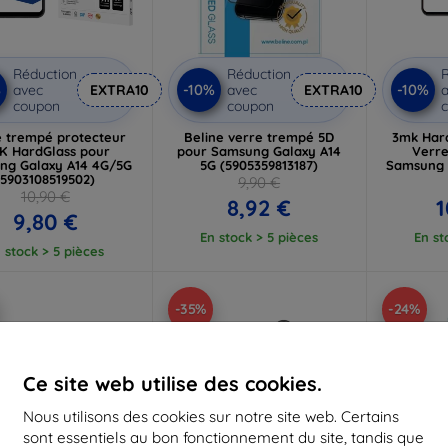
Réduction
Réduction
R
%
-10%
-10%
avec
EXTRA10
avec
EXTRA10
a
coupon
coupon
 trempé protecteur
Beline verre trempé 5D
3mk Har
K HardGlass pour
pour Samsung Galaxy A14
Verre
ng Galaxy A14 4G/5G
5G (5905359813187)
Samsung 
(5903108519502)
9,90 €
10,90 €
8,92 €
1
9,80 €
En stock > 5 pièces
En st
 stock > 5 pièces
-35%
-24%
Ce site web utilise des cookies.
Nous utilisons des cookies sur notre site web. Certains
sont essentiels au bon fonctionnement du site, tandis que