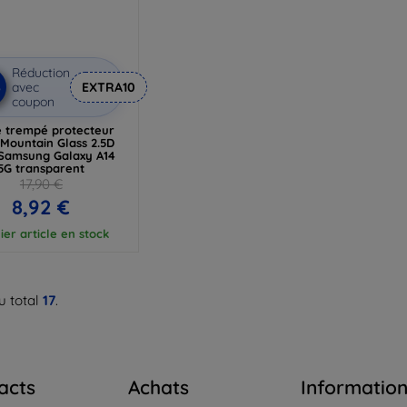
Réduction
%
avec
EXTRA10
coupon
 trempé protecteur
 Mountain Glass 2.5D
Samsung Galaxy A14
5G transparent
17,90 €
8,92 €
ier article en stock
u total
17
.
acts
Achats
Informatio