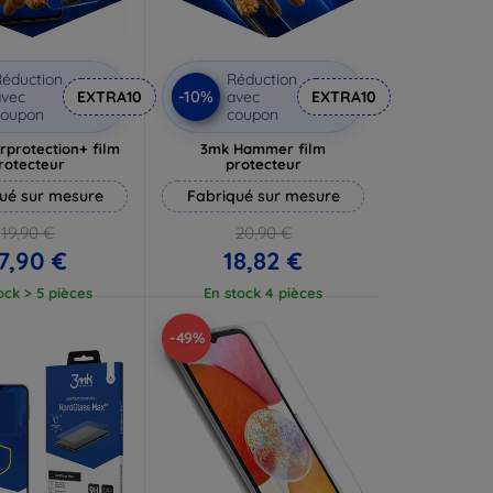
éduction
Réduction
-10%
vec
EXTRA10
avec
EXTRA10
coupon
coupon
rprotection+ film
3mk Hammer film
rotecteur
protecteur
ué sur mesure
Fabriqué sur mesure
19,90 €
20,90 €
7,90 €
18,82 €
ock > 5 pièces
En stock 4 pièces
-49%