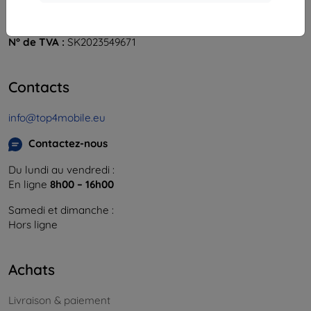
841 04 Bratislava
Numéro d’identification d’entreprise :
46701494
N° de TVA :
SK2023549671
Contacts
info@top4mobile.eu
Contactez-nous
Du lundi au vendredi :
En ligne
8h00 – 16h00
Samedi et dimanche :
Hors ligne
Achats
Livraison & paiement