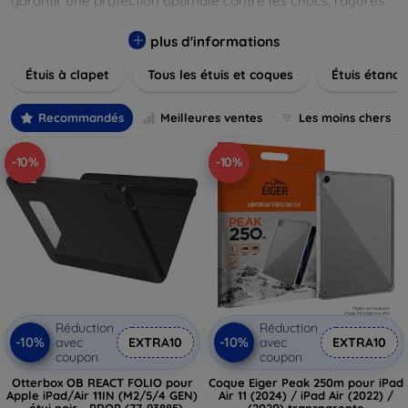
garantir une protection optimale contre les chocs, rayures
et poussières. Naviguez à travers nos différentes gammes,
allant des modèles élégants et minimalistes aux designs
plus d'informations
plus audacieux et colorés. Faites votre choix parmi des
Étuis à clapet
Tous les étuis et coques
Étuis étanch
matériaux de haute qualité, y compris le cuir, le silicone, et
les matériaux anti-choc. Trouvez la coque ou le clapet
parfait pour exprimer votre style tout en assurant la
Recommandés
Meilleures ventes
Les moins chers
durabilité de votre appareil.
-10%
-10%
Réduction
Réduction
-10%
-10%
avec
EXTRA10
avec
EXTRA10
coupon
coupon
Otterbox OB REACT FOLIO pour
Coque Eiger Peak 250m pour iPad
Apple iPad/Air 11IN (M2/5/4 GEN)
Air 11 (2024) / iPad Air (2022) /
- étui noir - PROP (77-93885)
(2020) transparente