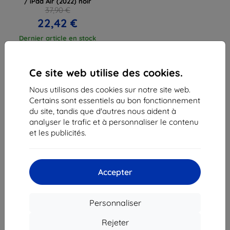
/ iPad Air (2022) noir
37,90 €
22,42 €
Dernier article en stock
Ce site web utilise des cookies.
Nous utilisons des cookies sur notre site web.
Certains sont essentiels au bon fonctionnement
1
-
3
du total
3
.
du site, tandis que d'autres nous aident à
analyser le trafic et à personnaliser le contenu
«
1
»
et les publicités.
Accepter
Personnaliser
Shield-Sk s.r.o.
Ulica Rudolfa Mocka 3750/2A
Rejeter