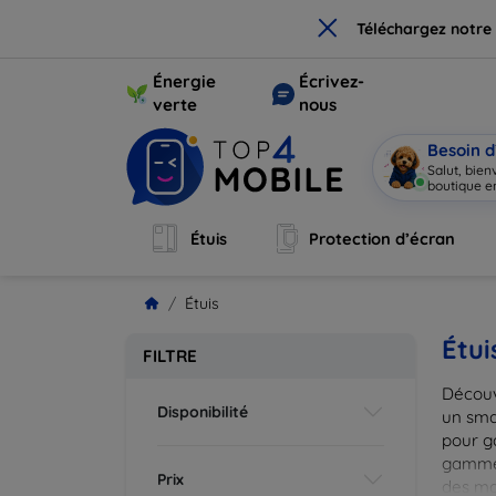
×
Téléchargez notre
Énergie
Écrivez-
verte
nous
Besoin d
Salut, bie
boutique en
Étuis
Protection d’écran
Étuis
Étui
FILTRE
Découv
Disponibilité
un smar
pour g
gammes
Prix
des mat