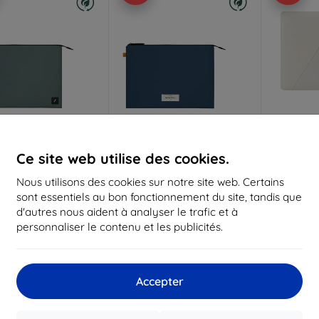
Réduction
Réduction
R
%
-10%
-10%
avec
EXTRA10
avec
EXTRA10
a
Ce site web utilise des cookies.
coupon
coupon
Nous utilisons des cookies sur notre site web. Certains
 Union WFA Stow Lite
Native Union WFA Stow Lite
Native 
sont essentiels au bon fonctionnement du site, tandis que
eve, slate green -
Sleeve, navy - Macbook 14"
Sleev
ook 14" (STOW-LT-
(STOW-LT-MBS-NAV-14)
Macbook
d'autres nous aident à analyser le trafic et à
MBS-SLG-14)
MB
61,90 €
personnaliser le contenu et les publicités.
61,90 €
55,70 €
55,70 €
6
En stock 2 pièces
 stock > 5 pièces
En s
Accepter
-10%
-10%