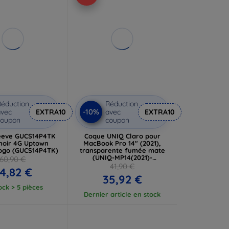
éduction
Réduction
-10%
vec
EXTRA10
avec
EXTRA10
coupon
coupon
eeve GUCS14P4TK
Coque UNIQ Claro pour
 noir 4G Uptown
MacBook Pro 14" (2021),
logo (GUCS14P4TK)
transparente fumée mate
(UNIQ-MP14(2021)-
60,90 €
CLAROMCLR)
41,90 €
4,82 €
35,92 €
ock > 5 pièces
Dernier article en stock