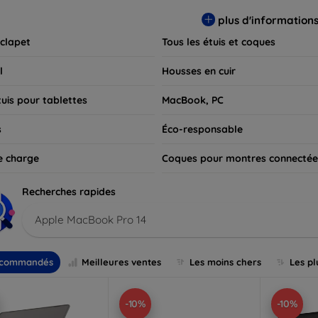
 pour exprimer votre style tout en assurant la durabilité de votre
plus d'information
 clapet
Tous les étuis et coques
l
Housses en cuir
tuis pour tablettes
MacBook, PC
s
Éco-responsable
e charge
Coques pour montres connectée
Recherches rapides
Apple MacBook Pro 14
commandés
Meilleures ventes
Les moins chers
Les pl
-10%
-10%