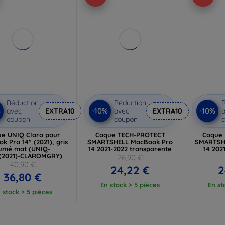
Réduction
Réduction
R
%
-10%
-10%
avec
EXTRA10
avec
EXTRA10
a
coupon
coupon
e UNIQ Claro pour
Coque TECH-PROTECT
Coque
k Pro 14" (2021), gris
SMARTSHELL MacBook Pro
SMARTSH
umé mat (UNIQ-
14 2021-2022 transparente
14 202
(2021)-CLAROMGRY)
26,90 €
40,90 €
24,22 €
2
36,80 €
En stock > 5 pièces
En st
 stock > 5 pièces