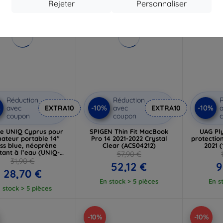
Rejeter
Personnaliser
Réduction
Réduction
R
%
-10%
-10%
avec
EXTRA10
avec
EXTRA10
a
coupon
coupon
e UNIQ Cyprus pour
SPIGEN Thin Fit MacBook
UAG Pl
nateur portable 14"
Pro 14 2021-2022 Crystal
protectio
ss blue, néoprène
Clear (ACS04212)
2021 
stant à l’eau (UNIQ-
57,90 €
US (14) -ABSBLUE)
31,90 €
52,12 €
9
28,70 €
En stock > 5 pièces
En s
 stock > 5 pièces
-10%
-10%