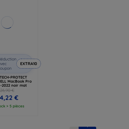
éduction
vec
EXTRA10
coupon
 TECH-PROTECT
ELL MacBook Pro
1-2022 noir mat
26,90 €
4,22 €
ock > 5 pièces