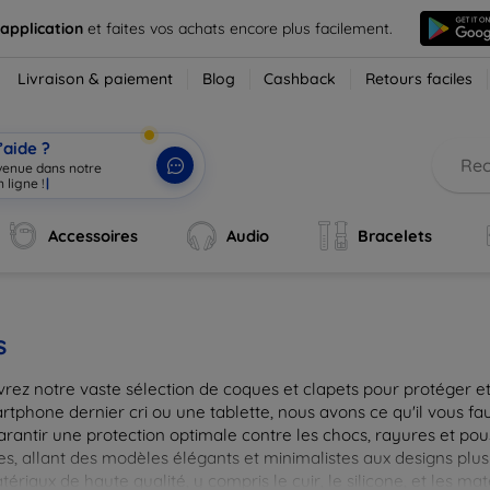
 application
et faites vos achats encore plus facilement.
Livraison & paiement
Blog
Cashback
Retours faciles
’aide ?
nvenue dans notre
 ligne !
|
Accessoires
Audio
Bracelets
s
rez notre vaste sélection de coques et clapets pour protéger et
tphone dernier cri ou une tablette, nous avons ce qu'il vous fau
arantir une protection optimale contre les chocs, rayures et pou
, allant des modèles élégants et minimalistes aux designs plus 
ériaux de haute qualité, y compris le cuir, le silicone, et les ma