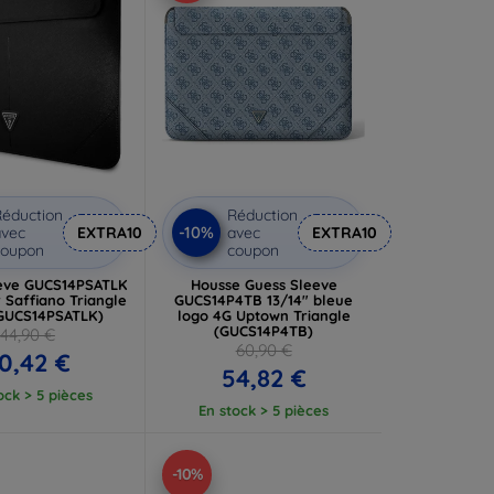
éduction
Réduction
-10%
vec
EXTRA10
avec
EXTRA10
coupon
coupon
eve GUCS14PSATLK
Housse Guess Sleeve
r Saffiano Triangle
GUCS14P4TB 13/14" bleue
GUCS14PSATLK)
logo 4G Uptown Triangle
(GUCS14P4TB)
44,90 €
60,90 €
0,42 €
54,82 €
ock > 5 pièces
En stock > 5 pièces
-10%