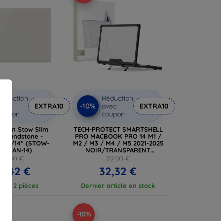
éduction
Réduction
-10%
vec
EXTRA10
avec
EXTRA10
coupon
coupon
Union Stow Slim
TECH-PROTECT SMARTSHELL
e, sandstone -
PRO MACBOOK PRO 14 M1 /
 13/14" (STOW-
M2 / M3 / M4 / M5 2021-2025
S-SAN-14)
NOIR/TRANSPARENT
(5906302335626)
74,90 €
39,90 €
7,42 €
32,32 €
tock 2 pièces
Dernier article en stock
-10%