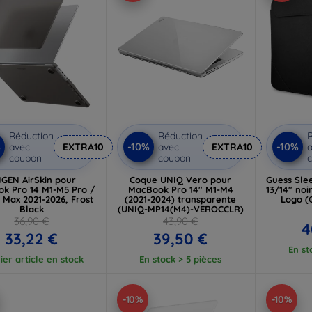
Réduction
Réduction
R
%
-10%
-10%
avec
EXTRA10
avec
EXTRA10
a
coupon
coupon
IGEN AirSkin pour
Coque UNIQ Vero pour
Guess Sle
k Pro 14 M1-M5 Pro /
MacBook Pro 14" M1-M4
13/14" noi
 Max 2021-2026, Frost
(2021-2024) transparente
Logo (
Black
(UNIQ-MP14(M4)-VEROCCLR)
36,90 €
43,90 €
4
33,22 €
39,50 €
En st
ier article en stock
En stock > 5 pièces
-10%
-10%