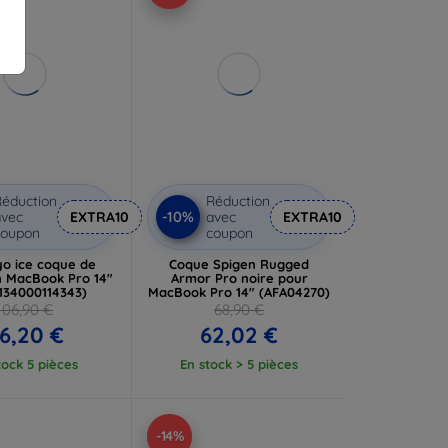
éduction
Réduction
-10%
vec
EXTRA10
avec
EXTRA10
coupon
coupon
yo ice coque de
Coque Spigen Rugged
n MacBook Pro 14"
Armor Pro noire pour
(134000114343)
MacBook Pro 14" (AFA04270)
106,90 €
68,90 €
6,20 €
62,02 €
tock 5 pièces
En stock > 5 pièces
-14%