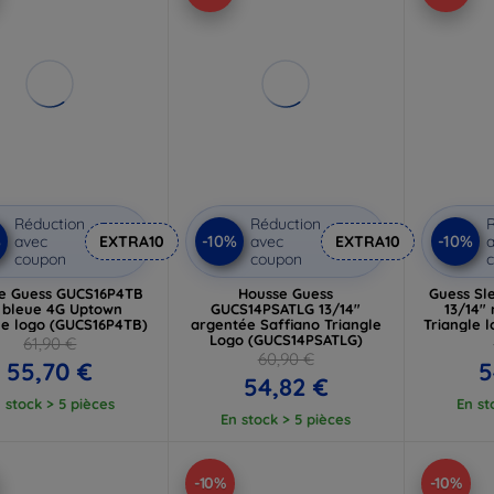
Réduction
Réduction
R
%
-10%
-10%
avec
EXTRA10
avec
EXTRA10
a
coupon
coupon
e Guess GUCS16P4TB
Housse Guess
Guess Sl
" bleue 4G Uptown
GUCS14PSATLG 13/14"
13/14"
le logo (GUCS16P4TB)
argentée Saffiano Triangle
Triangle 
Logo (GUCS14PSATLG)
61,90 €
60,90 €
55,70 €
5
54,82 €
 stock > 5 pièces
En st
En stock > 5 pièces
-10%
-10%