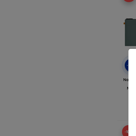
-10
Native
Sle
Macb
En
-10%