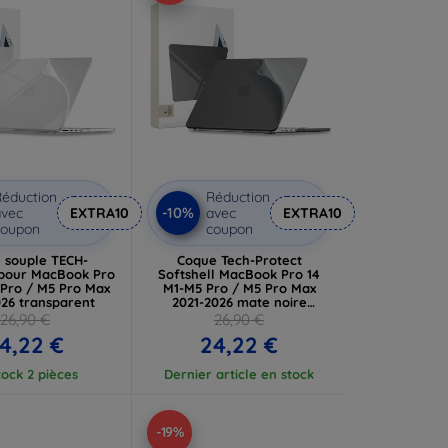
éduction
Réduction
-10%
vec
EXTRA10
avec
EXTRA10
coupon
coupon
 souple TECH-
Coque Tech-Protect
pour MacBook Pro
Softshell MacBook Pro 14
 Pro / M5 Pro Max
M1-M5 Pro / M5 Pro Max
026 transparent
2021-2026 mate noire
(5906302323029)
26,90 €
26,90 €
4,22 €
24,22 €
tock 2 pièces
Dernier article en stock
-19%