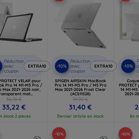
Réduction
Réduction
R
%
-10%
-10%
avec
EXTRA10
avec
EXTRA10
a
coupon
coupon
PROTECT VELAR pour
SPIGEN AIRSKIN MacBook
Coque
k Pro 14 M1-M5 Pro /
Pro 14 M1-M5 Pro / M5 Pro
PROTECT 
 Max 2021-2026 noir,
Max 2021-2026 Frost Clear
14 M1-M5
ransparent mat
(ACS11528)
2021-2
(5906302324514)
36,90 €
34,90 €
33,22 €
31,40 €
2
n stock 2 pièces
Dernier article en stock
En s
-10%
-10%