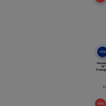
-10
Houss
16
Triang
En
-10%