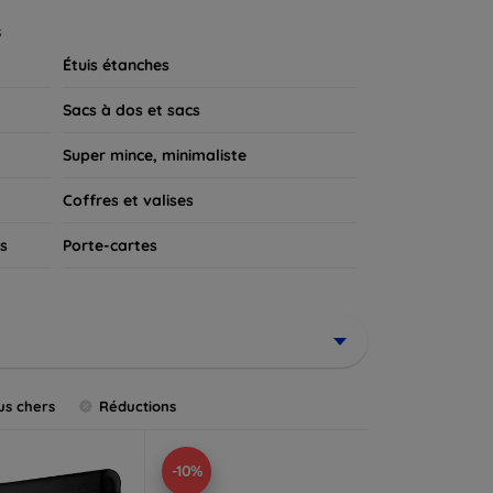
 appareil.
s
Étuis étanches
Sacs à dos et sacs
Super mince, minimaliste
Coffres et valises
s
Porte-cartes
us chers
Réductions
-10%