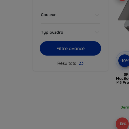
Couleur
Typ puzdra
Filtre avancé
-10
Résultats
23
SP
MacBoo
M5 Pro
Dern
-10%