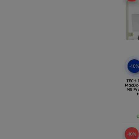
-10
TECH-
MacBoo
M5 Pro
t
E
-10%