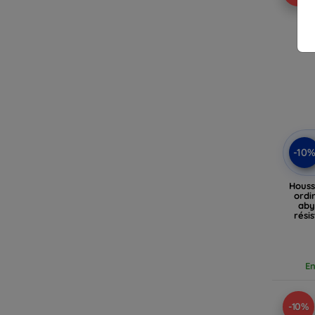
-10
Houss
ordi
aby
rési
CYPR
En
-10%