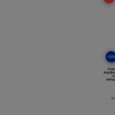
-10
Coqu
MacBoo
f
MP14
En