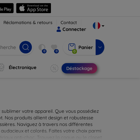
Réclamations & retours
Contact
Connecter
Panier
0
0
0
Électronique
Déstockage
 sublimer votre appareil. Que vous possédiez
t. Nos produits allient design et robustesse
ssières. Naviguez à travers nos différentes
audacieux et colorés. Faites votre choix parmi
tériaux anti-choc. Trouvez la coque ou le clapet