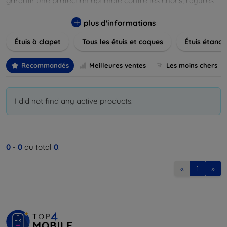
garantir une protection optimale contre les chocs, rayures
et poussières. Naviguez à travers nos différentes gammes,
allant des modèles élégants et minimalistes aux designs
plus d'informations
plus audacieux et colorés. Faites votre choix parmi des
Étuis à clapet
Tous les étuis et coques
Étuis étanch
matériaux de haute qualité, y compris le cuir, le silicone, et
les matériaux anti-choc. Trouvez la coque ou le clapet
parfait pour exprimer votre style tout en assurant la
Recommandés
Meilleures ventes
Les moins chers
durabilité de votre appareil.
I did not find any active products.
0
-
0
du total
0
.
«
1
»