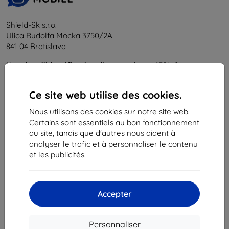
Shield-Sk s.r.o.
Ulica Rudolfa Mocka 3750/2A
841 04 Bratislava
Numéro d’identification d’entreprise :
46701494
N° de TVA :
SK2023549671
Ce site web utilise des cookies.
Contacts
Nous utilisons des cookies sur notre site web.
Certains sont essentiels au bon fonctionnement
info@top4mobile.eu
du site, tandis que d'autres nous aident à
analyser le trafic et à personnaliser le contenu
Contactez-nous
et les publicités.
Du lundi au vendredi :
En ligne
8h00 – 16h00
Accepter
Samedi et dimanche :
Hors ligne
Personnaliser