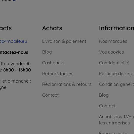
acts
Achats
Informatio
op4mobile.eu
Livraison & paiement
Nos marques
Blog
Vos cookies
ntactez-nous
Cashback
Confidentialité
i au vendredi :
ne
8h00 – 16h00
Retours faciles
Politique de reto
 et dimanche :
Réclamations & retours
Conditión génér
igne
Contact
Blog
Contact
Achat sans TVA 
les entreprises
Énergie verte