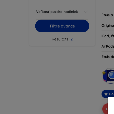
parfait
Veľkosť puzdra hodiniek
Étuis à
Origina
Filtre avancé
iPad, é
Résultats
2
AirPod
Étuis d
Re
-10%