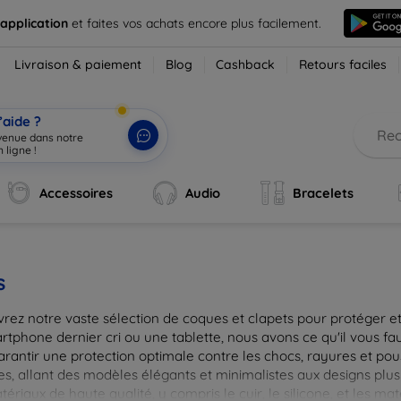
 application
et faites vos achats encore plus facilement.
Livraison & paiement
Blog
Cashback
Retours faciles
’aide ?
nvenue dans notre
 ligne !
|
Accessoires
Audio
Bracelets
s
rez notre vaste sélection de coques et clapets pour protéger et
tphone dernier cri ou une tablette, nous avons ce qu'il vous fau
arantir une protection optimale contre les chocs, rayures et pou
, allant des modèles élégants et minimalistes aux designs plus 
ériaux de haute qualité, y compris le cuir, le silicone, et les ma