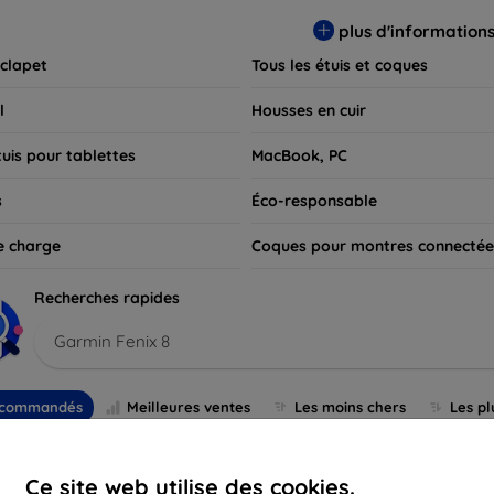
 pour exprimer votre style tout en assurant la durabilité de votre
plus d'information
 clapet
Tous les étuis et coques
l
Housses en cuir
tuis pour tablettes
MacBook, PC
s
Éco-responsable
e charge
Coques pour montres connectée
Recherches rapides
Garmin Fenix 8
commandés
Meilleures ventes
Les moins chers
Les pl
-10%
Ce site web utilise des cookies.