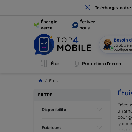
×
Téléchargez notre
Énergie
Écrivez-
verte
nous
Besoin d
Salut, bie
boutique en
Étuis
Protection d’écran
Étuis
Étui
FILTRE
Découv
Disponibilité
un smar
pour g
gammes
Fabricant
des mat