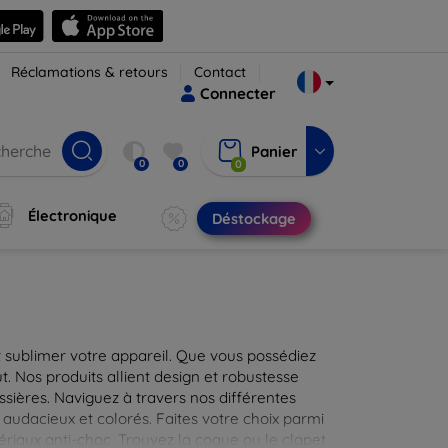
Réclamations & retours
Contact
Connecter
Panier
0
0
0
Électronique
Déstockage
 sublimer votre appareil. Que vous possédiez
t. Nos produits allient design et robustesse
ssières. Naviguez à travers nos différentes
audacieux et colorés. Faites votre choix parmi
tériaux anti-choc. Trouvez la coque ou le clapet