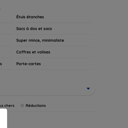
 appareil.
s
Étuis étanches
Sacs à dos et sacs
Super mince, minimaliste
Coffres et valises
s
Porte-cartes
us chers
Réductions