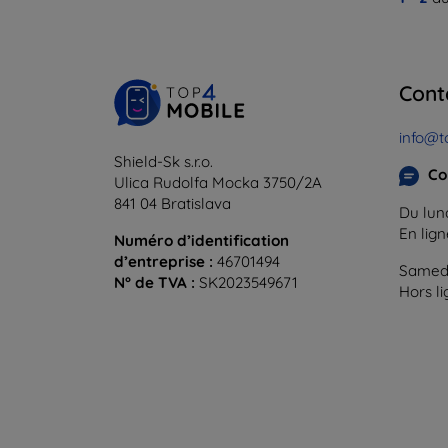
Cont
info@t
Shield-Sk s.r.o.
Co
Ulica Rudolfa Mocka 3750/2A
841 04 Bratislava
Du lund
En lig
Numéro d’identification
d’entreprise :
46701494
Samedi
N° de TVA :
SK2023549671
Hors l