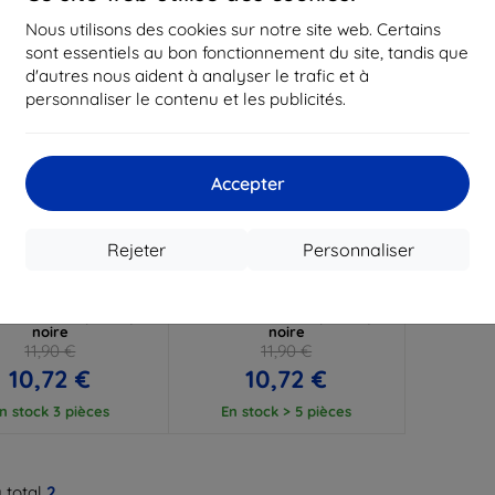
Nous utilisons des cookies sur notre site web. Certains
sont essentiels au bon fonctionnement du site, tandis que
d'autres nous aident à analyser le trafic et à
personnaliser le contenu et les publicités.
Accepter
Réduction
Réduction
%
-10%
avec
EXTRA10
avec
EXTRA10
Rejeter
Personnaliser
coupon
coupon
PROTECT DEFENSE AIR
TECH-PROTECT DEFENSE AIR
 de protection pour
coque de protection pour
IN FENIX 8 (51 MM)
GARMIN FENIX 8 (47 MM)
noire
noire
11,90 €
11,90 €
10,72 €
10,72 €
n stock 3 pièces
En stock > 5 pièces
 total
2
.