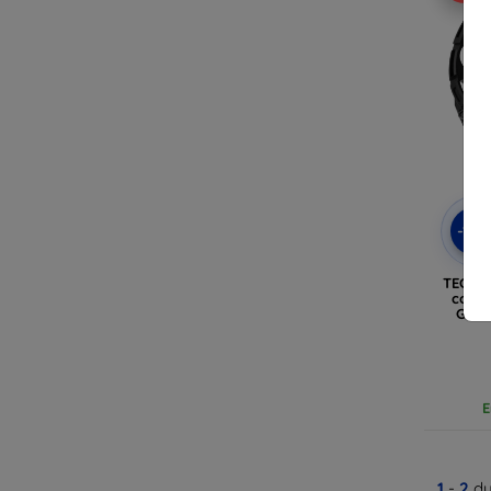
-10
TECH-
coque
GARM
E
1
-
2
du