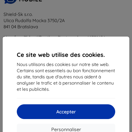
Shield-Sk s.r.o.
Ulica Rudolfa Mocka 3750/2A
841 04 Bratislava
Numéro d’identification d’entreprise :
46701494
N° de TVA :
SK2023549671
Ce site web utilise des cookies.
Contacts
Nous utilisons des cookies sur notre site web.
Certains sont essentiels au bon fonctionnement
info@top4mobile.eu
du site, tandis que d'autres nous aident à
analyser le trafic et à personnaliser le contenu
Contactez-nous
et les publicités.
Du lundi au vendredi :
En ligne
8h00 – 16h00
Accepter
Samedi et dimanche :
Hors ligne
Personnaliser