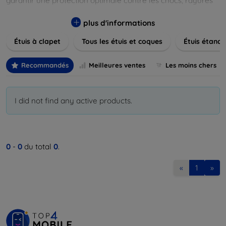
garantir une protection optimale contre les chocs, rayures
et poussières. Naviguez à travers nos différentes gammes,
allant des modèles élégants et minimalistes aux designs
plus d'informations
plus audacieux et colorés. Faites votre choix parmi des
Étuis à clapet
Tous les étuis et coques
Étuis étanch
matériaux de haute qualité, y compris le cuir, le silicone, et
les matériaux anti-choc. Trouvez la coque ou le clapet
parfait pour exprimer votre style tout en assurant la
Recommandés
Meilleures ventes
Les moins chers
durabilité de votre appareil.
I did not find any active products.
0
-
0
du total
0
.
«
1
»