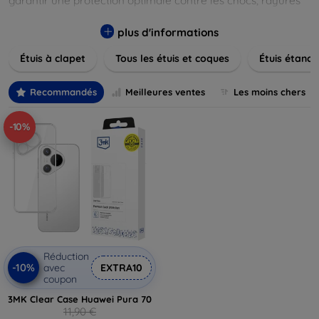
garantir une protection optimale contre les chocs, rayures
et poussières. Naviguez à travers nos différentes gammes,
allant des modèles élégants et minimalistes aux designs
plus d'informations
plus audacieux et colorés. Faites votre choix parmi des
Étuis à clapet
Tous les étuis et coques
Étuis étanch
matériaux de haute qualité, y compris le cuir, le silicone, et
les matériaux anti-choc. Trouvez la coque ou le clapet
parfait pour exprimer votre style tout en assurant la
Recommandés
Meilleures ventes
Les moins chers
durabilité de votre appareil.
-10%
Réduction
-10%
avec
EXTRA10
coupon
3MK Clear Case Huawei Pura 70
11,90 €