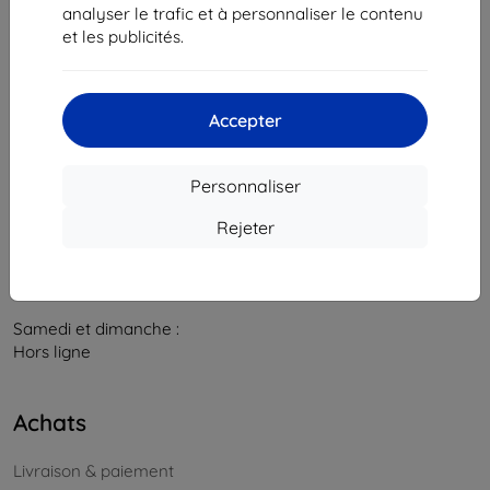
841 04 Bratislava
analyser le trafic et à personnaliser le contenu
et les publicités.
Numéro d’identification d’entreprise :
46701494
N° de TVA :
SK2023549671
Accepter
Contacts
info@top4mobile.eu
Personnaliser
Contactez-nous
Rejeter
Du lundi au vendredi :
En ligne
8h00 – 16h00
Samedi et dimanche :
Hors ligne
Achats
Livraison & paiement