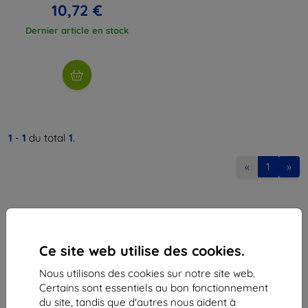
10,72 €
Dernier article en stock
1
-
1
du total
1
.
«
1
»
Ce site web utilise des cookies.
Nous utilisons des cookies sur notre site web.
Shield-Sk s.r.o.
Certains sont essentiels au bon fonctionnement
Ulica Rudolfa Mocka 3750/2A
du site, tandis que d'autres nous aident à