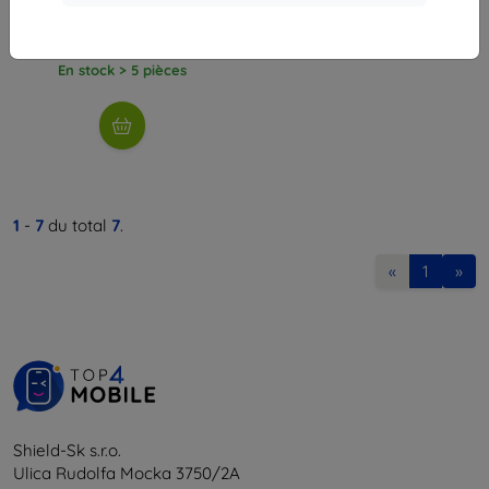
9,90 €
8,92 €
En stock > 5 pièces
1
-
7
du total
7
.
«
1
»
Shield-Sk s.r.o.
Ulica Rudolfa Mocka 3750/2A