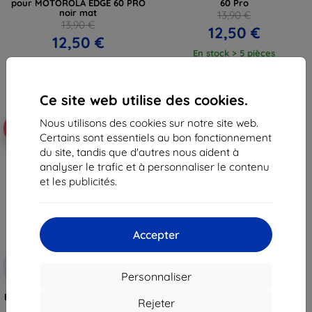
pour MOTOROLA EDGE 60 PRO
60 Pro
noir mat
13,90 €
13,90 €
12,50 €
12,50 €
En stock > 5 pièces
En stock > 5 pièces
Ce site web utilise des cookies.
Nous utilisons des cookies sur notre site web.
-10%
Certains sont essentiels au bon fonctionnement
du site, tandis que d'autres nous aident à
analyser le trafic et à personnaliser le contenu
et les publicités.
Accepter
Réduction
-10%
avec
EXTRA10
Personnaliser
coupon
Étui livre magnétique Beline pour
Rejeter
Motorola Edge 60 Pro noir