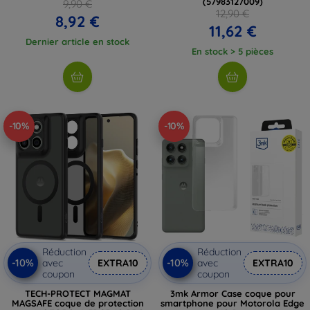
(57983127009)
9,90 €
12,90 €
8,92 €
11,62 €
Dernier article en stock
En stock > 5 pièces
-10%
-10%
Réduction
Réduction
-10%
-10%
avec
EXTRA10
avec
EXTRA10
coupon
coupon
TECH-PROTECT MAGMAT
3mk Armor Case coque pour
MAGSAFE coque de protection
smartphone pour Motorola Edge