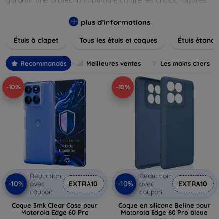
garantir une protection optimale contre les chocs, rayures
et poussières. Naviguez à travers nos différentes gammes,
allant des modèles élégants et minimalistes aux designs
plus d'informations
plus audacieux et colorés. Faites votre choix parmi des
Étuis à clapet
Tous les étuis et coques
Étuis étanch
matériaux de haute qualité, y compris le cuir, le silicone, et
les matériaux anti-choc. Trouvez la coque ou le clapet
parfait pour exprimer votre style tout en assurant la
Recommandés
Meilleures ventes
Les moins chers
durabilité de votre appareil.
-10%
-10%
Réduction
Réduction
-10%
-10%
avec
EXTRA10
avec
EXTRA10
coupon
coupon
Coque 3mk Clear Case pour
Coque en silicone Beline pour
Motorola Edge 60 Pro
Motorola Edge 60 Pro bleue