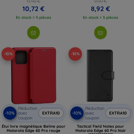
11,90 €
9,90 €
10,72 €
8,92 €
En stock > 5 pièces
En stock > 5 pièces
-10%
-10%
Réduction
Réduction
-10%
-10%
avec
EXTRA10
avec
EXTRA10
coupon
coupon
Étui livre magnétique Beline pour
Tactical Field Notes pour
Motorola Edge 60 Pro rouge
Motorola Edge 60 Pro Noir