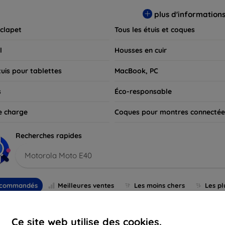
 pour exprimer votre style tout en assurant la durabilité de votre
plus d'information
 clapet
Tous les étuis et coques
l
Housses en cuir
tuis pour tablettes
MacBook, PC
s
Éco-responsable
e charge
Coques pour montres connectée
Recherches rapides
Motorola Moto E40
commandés
Meilleures ventes
Les moins chers
Les pl
-51%
-10%
Ce site web utilise des cookies.