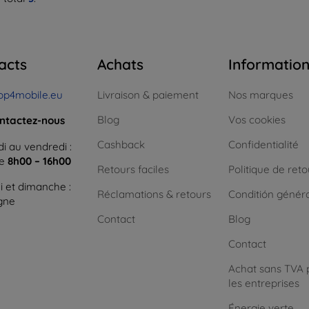
acts
Achats
Informatio
op4mobile.eu
Livraison & paiement
Nos marques
Blog
Vos cookies
ntactez-nous
Cashback
Confidentialité
i au vendredi :
ne
8h00 – 16h00
Retours faciles
Politique de reto
 et dimanche :
Réclamations & retours
Conditión génér
igne
Contact
Blog
Contact
Achat sans TVA 
les entreprises
Énergie verte