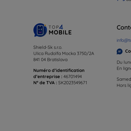
Cont
info@t
Shield-Sk s.r.o.
Co
Ulica Rudolfa Mocka 3750/2A
841 04 Bratislava
Du lund
En lig
Numéro d’identification
d’entreprise :
46701494
Samedi
N° de TVA :
SK2023549671
Hors l