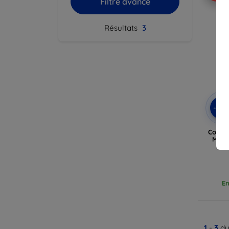
Filtre avancé
Résultats
3
-10
Coque
Moto
En
1
-
3
du