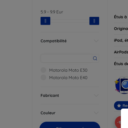
parfait
5.9
-
9.9
Eur
Étuis à
Origina
iPad, é
Compatibilité
AirPod
Étuis d
Motorola Moto E30
Motorola Moto E40
Fabricant
Re
Couleur
-10%