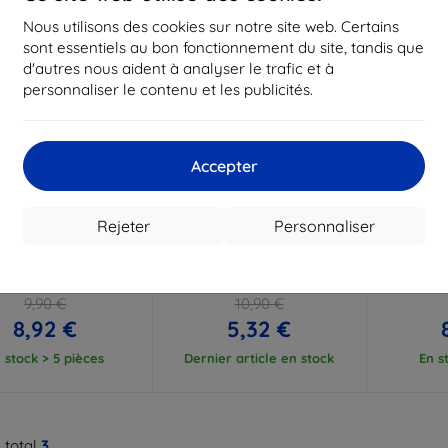
Nous utilisons des cookies sur notre site web. Certains
sont essentiels au bon fonctionnement du site, tandis que
d'autres nous aident à analyser le trafic et à
personnaliser le contenu et les publicités.
Accepter
Réduction
Réduction
R
%
-10%
-10%
avec
EXTRA10
avec
EXTRA10
a
Rejeter
Personnaliser
coupon
coupon
 transparente Beline
Coque en silicone Beline
Coque m
rola MOTO E30/E40
pour Motorola Moto E40
pour Mot
1mm
rouge (5905359815853)
(59
9,90 €
10,90 €
8,92 €
5,32 €
 stock > 5 pièces
Dernier article en stock
En s
 total
3
.