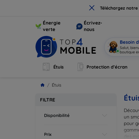
×
Téléchargez notre
Énergie
Écrivez-
verte
nous
Besoin d
Salut, bie
boutique en
Étuis
Protection d’écran
Étuis
Étui
FILTRE
Découv
Disponibilité
un smar
pour g
gammes
Prix
des mat