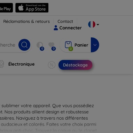
Réclamations & retours
Contact
Connecter
Panier
0
0
0
Électronique
Déstockage
 sublimer votre appareil. Que vous possédiez
t. Nos produits allient design et robustesse
ssières. Naviguez à travers nos différentes
audacieux et colorés. Faites votre choix parmi
tériaux anti-choc. Trouvez la coque ou le clapet