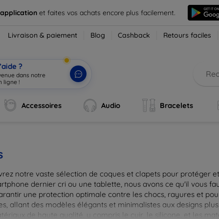
 application
et faites vos achats encore plus facilement.
Livraison & paiement
Blog
Cashback
Retours faciles
’aide ?
nvenue dans notre
 ligne !
|
Accessoires
Audio
Bracelets
s
rez notre vaste sélection de coques et clapets pour protéger et
tphone dernier cri ou une tablette, nous avons ce qu'il vous fau
arantir une protection optimale contre les chocs, rayures et pou
, allant des modèles élégants et minimalistes aux designs plus 
ériaux de haute qualité, y compris le cuir, le silicone, et les ma