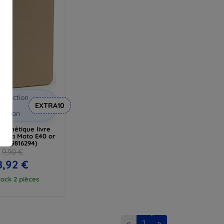
éduction
vec
EXTRA10
coupon
agnétique livre
orola Moto E40 or
05359816294)
9,90 €
8,92 €
tock 2 pièces
«
1
»