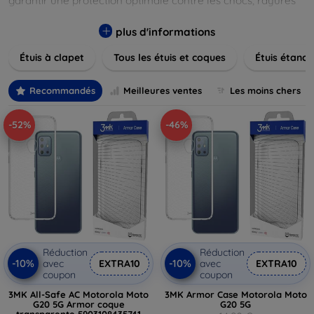
garantir une protection optimale contre les chocs, rayures
et poussières. Naviguez à travers nos différentes gammes,
allant des modèles élégants et minimalistes aux designs
plus d'informations
plus audacieux et colorés. Faites votre choix parmi des
Étuis à clapet
Tous les étuis et coques
Étuis étanch
matériaux de haute qualité, y compris le cuir, le silicone, et
les matériaux anti-choc. Trouvez la coque ou le clapet
parfait pour exprimer votre style tout en assurant la
Recommandés
Meilleures ventes
Les moins chers
durabilité de votre appareil.
-52%
-46%
Réduction
Réduction
-10%
-10%
avec
EXTRA10
avec
EXTRA10
coupon
coupon
3MK All-Safe AC Motorola Moto
3MK Armor Case Motorola Moto
G20 5G Armor coque
G20 5G
transparente 5903108435741