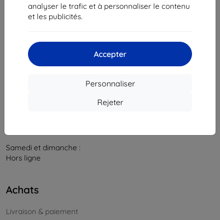
841 04 Bratislava
analyser le trafic et à personnaliser le contenu
et les publicités.
Numéro d’identification d’entreprise :
46701494
N° de TVA :
SK2023549671
Accepter
Contacts
info@top4mobile.eu
Personnaliser
Contactez-nous
Rejeter
Du lundi au vendredi :
En ligne
8h00 – 16h00
Samedi et dimanche :
Hors ligne
Achats
Livraison & paiement