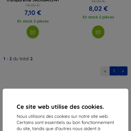
14,90 €
14,90 €
8,02 €
7,10 €
En stock 2 pièces
En stock 2 pièces
1
-
2
du total
2
.
«
1
»
Ce site web utilise des cookies.
Nous utilisons des cookies sur notre site web.
Shield-Sk s.r.o.
Certains sont essentiels au bon fonctionnement
Ulica Rudolfa Mocka 3750/2A
du site, tandis que d'autres nous aident à