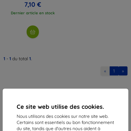
7,10 €
Dernier article en stock
1
-
1
du total
1
.
«
1
»
Ce site web utilise des cookies.
Nous utilisons des cookies sur notre site web.
Shield-Sk s.r.o.
Certains sont essentiels au bon fonctionnement
Ulica Rudolfa Mocka 3750/2A
du site, tandis que d'autres nous aident à