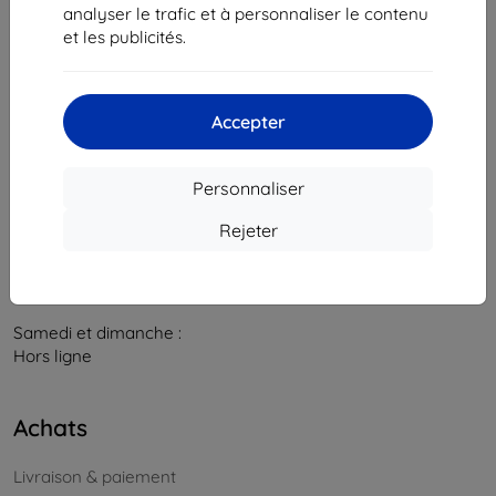
841 04 Bratislava
analyser le trafic et à personnaliser le contenu
et les publicités.
Numéro d’identification d’entreprise :
46701494
N° de TVA :
SK2023549671
Accepter
Contacts
info@top4mobile.eu
Personnaliser
Contactez-nous
Rejeter
Du lundi au vendredi :
En ligne
8h00 – 16h00
Samedi et dimanche :
Hors ligne
Achats
Livraison & paiement