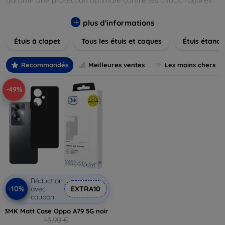
garantir une protection optimale contre les chocs, rayures
et poussières. Naviguez à travers nos différentes gammes,
allant des modèles élégants et minimalistes aux designs
plus d'informations
plus audacieux et colorés. Faites votre choix parmi des
Étuis à clapet
Tous les étuis et coques
Étuis étanch
matériaux de haute qualité, y compris le cuir, le silicone, et
les matériaux anti-choc. Trouvez la coque ou le clapet
parfait pour exprimer votre style tout en assurant la
Recommandés
Meilleures ventes
Les moins chers
durabilité de votre appareil.
-49%
Réduction
-10%
avec
EXTRA10
coupon
3MK Matt Case Oppo A79 5G noir
13,90 €