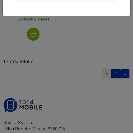
19,90 €
11,62 €
En stock 2 pièces
1
-
7
du total
7
.
«
1
»
Shield-Sk s.r.o.
Ulica Rudolfa Mocka 3750/2A