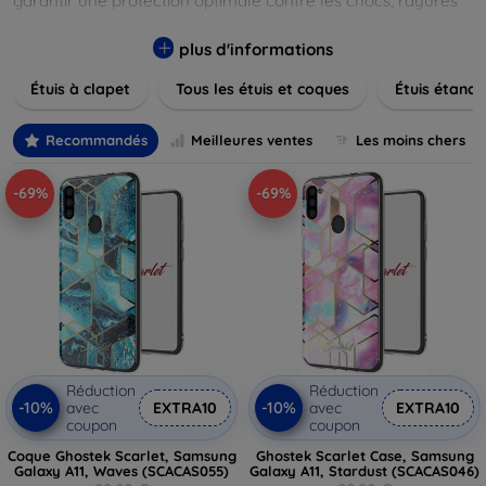
garantir une protection optimale contre les chocs, rayures
et poussières. Naviguez à travers nos différentes gammes,
allant des modèles élégants et minimalistes aux designs
plus d'informations
plus audacieux et colorés. Faites votre choix parmi des
Étuis à clapet
Tous les étuis et coques
Étuis étanch
matériaux de haute qualité, y compris le cuir, le silicone, et
les matériaux anti-choc. Trouvez la coque ou le clapet
parfait pour exprimer votre style tout en assurant la
Recommandés
Meilleures ventes
Les moins chers
durabilité de votre appareil.
-69%
-69%
Réduction
Réduction
-10%
-10%
avec
EXTRA10
avec
EXTRA10
coupon
coupon
Coque Ghostek Scarlet, Samsung
Ghostek Scarlet Case, Samsung
Galaxy A11, Waves (SCACAS055)
Galaxy A11, Stardust (SCACAS046)