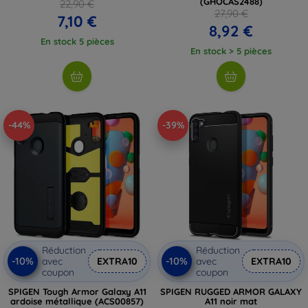
(GHOCAS2488)
22,90 €
27,90 €
7,10 €
8,92 €
En stock 5 pièces
En stock > 5 pièces
-44%
-39%
Réduction
Réduction
-10%
-10%
avec
EXTRA10
avec
EXTRA10
coupon
coupon
SPIGEN Tough Armor Galaxy A11
SPIGEN RUGGED ARMOR GALAXY
ardoise métallique (ACS00857)
A11 noir mat