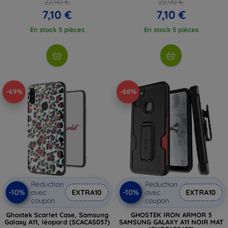
22,90 €
22,90 €
7,10 €
7,10 €
En stock 5 pièces
En stock 5 pièces
-69%
-68%
Réduction
Réduction
-10%
-10%
avec
EXTRA10
avec
EXTRA10
coupon
coupon
Ghostek Scarlet Case, Samsung
GHOSTEK IRON ARMOR 3
Galaxy A11, léopard (SCACAS037)
SAMSUNG GALAXY A11 NOIR MAT