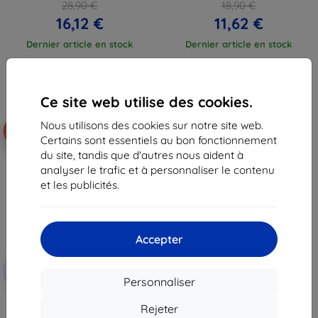
28,90 €
18,90 €
16,12 €
11,62 €
Dernier article en stock
Dernier article en stock
Ce site web utilise des cookies.
Nous utilisons des cookies sur notre site web.
-42%
Certains sont essentiels au bon fonctionnement
du site, tandis que d'autres nous aident à
analyser le trafic et à personnaliser le contenu
et les publicités.
Accepter
Réduction
-10%
avec
EXTRA10
Personnaliser
coupon
SPIGEN Liquid Crystal Galaxy A11
Rejeter
cristal clair (ACS00856)