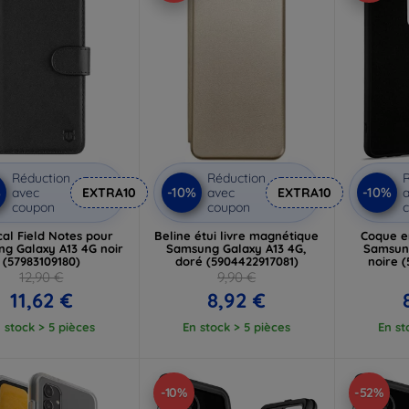
Réduction
Réduction
R
%
-10%
-10%
avec
EXTRA10
avec
EXTRA10
a
coupon
coupon
cal Field Notes pour
Beline étui livre magnétique
Coque en
g Galaxy A13 4G noir
Samsung Galaxy A13 4G,
Samsung
(57983109180)
doré (5904422917081)
noire 
12,90 €
9,90 €
11,62 €
8,92 €
 stock > 5 pièces
En stock > 5 pièces
En st
-10%
-52%