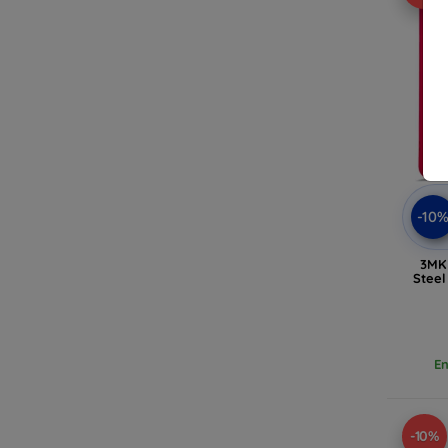
-10
3MK 
Steel
En
-10%