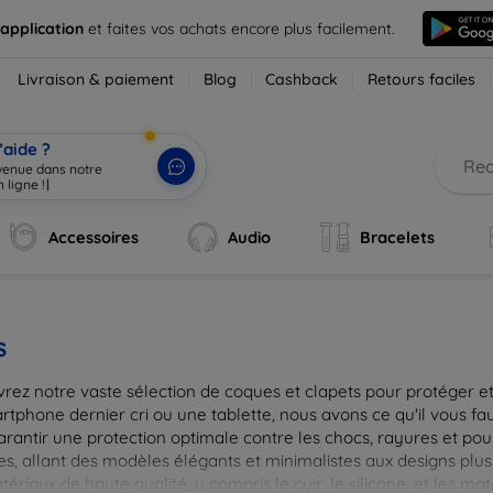
 application
et faites vos achats encore plus facilement.
Livraison & paiement
Blog
Cashback
Retours faciles
’aide ?
nvenue dans notre
 ligne !
|
Accessoires
Audio
Bracelets
s
rez notre vaste sélection de coques et clapets pour protéger et
tphone dernier cri ou une tablette, nous avons ce qu'il vous fau
arantir une protection optimale contre les chocs, rayures et pou
, allant des modèles élégants et minimalistes aux designs plus 
ériaux de haute qualité, y compris le cuir, le silicone, et les ma