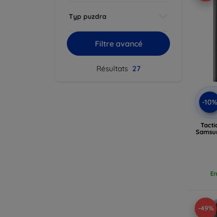
Typ puzdra
Filtre avancé
Résultats
27
-10
Tacti
Samsun
En
-49%