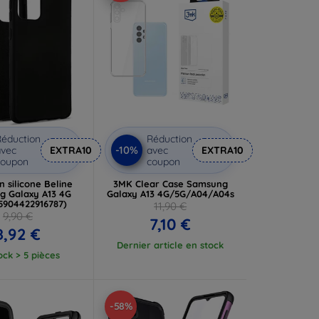
éduction
Réduction
-10%
vec
EXTRA10
avec
EXTRA10
coupon
coupon
 silicone Beline
3MK Clear Case Samsung
 Galaxy A13 4G
Galaxy A13 4G/5G/A04/A04s
(5904422916787)
11,90 €
9,90 €
7,10 €
8,92 €
Dernier article en stock
ock > 5 pièces
-58%