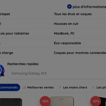
 pour exprimer votre style tout en assurant la durabilité de votre
plus d'information
 clapet
Tous les étuis et coques
l
Housses en cuir
tuis pour tablettes
MacBook, PC
s
Éco-responsable
e charge
Coques pour montres connectée
Recherches rapides
Samsung Galaxy A13
commandés
Meilleures ventes
Les moins chers
Les pl
-10%
-10%