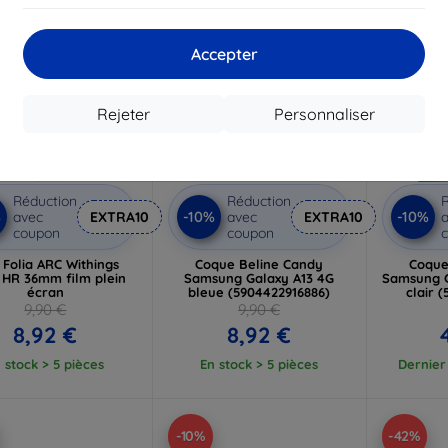
Accepter
Rejeter
Personnaliser
Réduction
Réduction
R
%
-10%
-10%
avec
EXTRA10
avec
EXTRA10
a
coupon
coupon
Folia ARC Withings
Coque Beline Candy
Coque
 HR 36mm film plein
Samsung Galaxy A13 4G
Samsung G
écran
bleue (5904422916886)
clair 
9,90 €
9,90 €
8,92 €
8,92 €
 stock > 5 pièces
En stock > 5 pièces
Dernier 
-10%
-42%