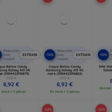
Réduction
Réduction
R
%
-10%
-10%
avec
EXTRA10
avec
EXTRA10
a
coupon
coupon
que Beline Candy
Coque Beline Candy
3MK Mat
ung Galaxy A13 4G
Samsung Galaxy A13 4G
Galax
ge (5904422916879)
noire (5904422916862)
9,90 €
9,90 €
8,92 €
8,92 €
Dernier 
 stock > 5 pièces
En stock > 5 pièces
-52%
-52%