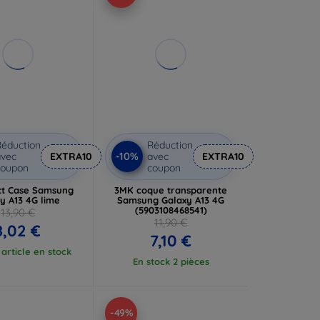
éduction
Réduction
-10%
vec
EXTRA10
avec
EXTRA10
coupon
coupon
t Case Samsung
3MK coque transparente
y A13 4G lime
Samsung Galaxy A13 4G
(5903108468541)
13,90 €
11,90 €
8,02 €
7,10 €
article en stock
En stock 2 pièces
-49%