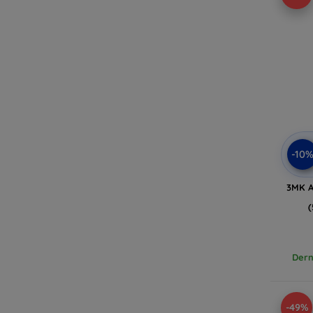
-10
3MK A
Dern
-49%