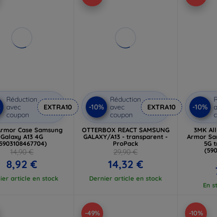
Réduction
Réduction
R
%
-10%
-10%
avec
EXTRA10
avec
EXTRA10
a
coupon
coupon
rmor Case Samsung
OTTERBOX REACT SAMSUNG
3MK Al
Galaxy A13 4G
GALAXY/A13 - transparent -
Armor Sa
(5903108467704)
ProPack
5G 
(59
14,90 €
29,90 €
8,92 €
14,32 €
ier article en stock
Dernier article en stock
En s
-49%
-10%