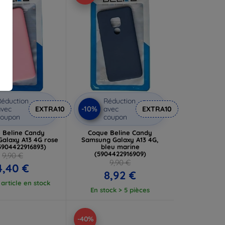
éduction
Réduction
-10%
vec
EXTRA10
avec
EXTRA10
coupon
coupon
 Beline Candy
Coque Beline Candy
alaxy A13 4G rose
Samsung Galaxy A13 4G,
(5904422916893)
bleu marine
(5904422916909)
9,90 €
9,90 €
4,40 €
8,92 €
article en stock
En stock > 5 pièces
-40%