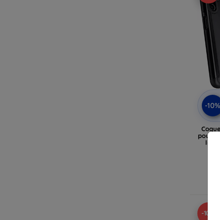
-10
Coque
pour iP
lila
En
-10%