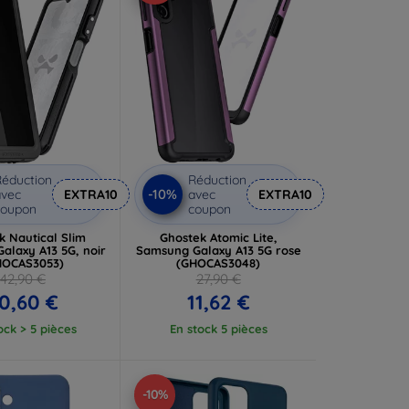
éduction
Réduction
-10%
vec
EXTRA10
avec
EXTRA10
coupon
coupon
k Nautical Slim
Ghostek Atomic Lite,
alaxy A13 5G, noir
Samsung Galaxy A13 5G rose
HOCAS3053)
(GHOCAS3048)
42,90 €
27,90 €
0,60 €
11,62 €
ock > 5 pièces
En stock 5 pièces
-10%