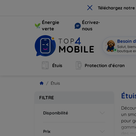
×
Téléchargez notre
Énergie
Écrivez-
verte
nous
Besoin d
Salut, bie
boutique en
Étuis
Protection d’écran
Étuis
Étui
FILTRE
Découv
Disponibilité
un smar
pour g
gammes
Prix
des mat