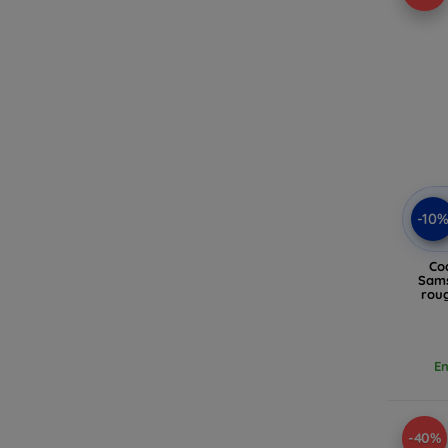
-10
Co
Sams
rou
En
-40%