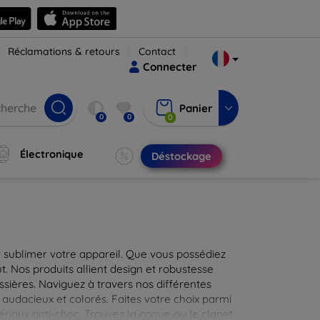
Réclamations & retours
Contact
Connecter
Panier
0
0
0
Électronique
Déstockage
 sublimer votre appareil. Que vous possédiez
t. Nos produits allient design et robustesse
ssières. Naviguez à travers nos différentes
audacieux et colorés. Faites votre choix parmi
tériaux anti-choc. Trouvez la coque ou le clapet