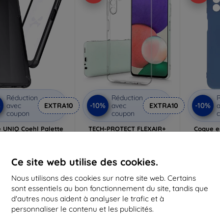
Réduction
Réduction
R
%
-10%
-10%
avec
EXTRA10
avec
EXTRA10
a
coupon
coupon
 UNIQ Coehl Palette
TECH-PROTECT FLEXAIR+
Coque en
hone 14 Plus 6,7" soft
GALAXY A13 5G CRISTAL
Samsung
 (UNIQ-IP6.7M(2022)-
(9589046923920)
bleue 
PALSLIL)
8,90 €
27,90 €
Ce site web utilise des cookies.
6,22 €
11,62 €
Nous utilisons des cookies sur notre site web. Certains
Dernier article en stock
En st
 stock > 5 pièces
sont essentiels au bon fonctionnement du site, tandis que
d'autres nous aident à analyser le trafic et à
personnaliser le contenu et les publicités.
-10%
-56%