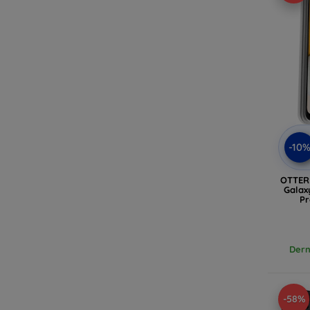
-10
OTTER
Galax
Pr
Dern
-58%