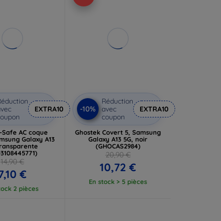
éduction
Réduction
-10%
vec
EXTRA10
avec
EXTRA10
coupon
coupon
l-Safe AC coque
Ghostek Covert 5, Samsung
msung Galaxy A13
Galaxy A13 5G, noir
transparente
(GHOCAS2984)
03108445771)
20,90 €
14,90 €
10,72 €
7,10 €
En stock > 5 pièces
tock 2 pièces