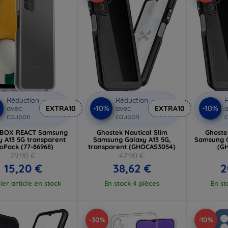
Réduction
Réduction
R
%
-10%
-10%
avec
EXTRA10
avec
EXTRA10
a
coupon
coupon
BOX REACT Samsung
Ghostek Nautical Slim
Ghoste
y A13 5G transparent
Samsung Galaxy A13 5G,
Samsung G
oPack (77-86968)
transparent (GHOCAS3054)
(G
29,90 €
42,90 €
15,20 €
38,62 €
2
ier article en stock
En stock 4 pièces
En st
-30%
-10%