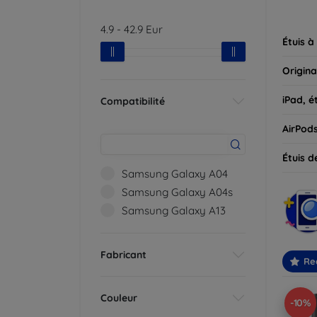
parfait
4.9
-
42.9
Eur
Étuis à
Origina
iPad, é
Compatibilité
AirPod
Étuis d
Samsung Galaxy A04
Samsung Galaxy A04s
Samsung Galaxy A13
Fabricant
Re
Couleur
-10%