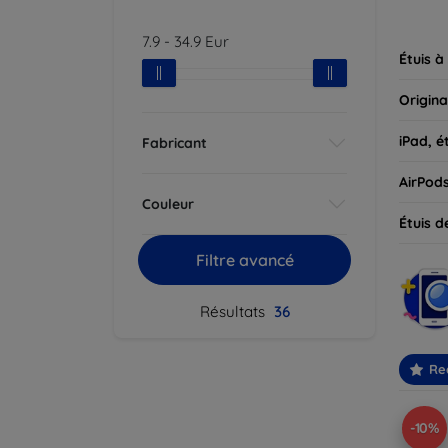
parfait
7.9
-
34.9
Eur
Étuis à
Origina
iPad, é
Fabricant
AirPod
Couleur
Étuis d
Filtre avancé
Résultats
36
Re
-10%