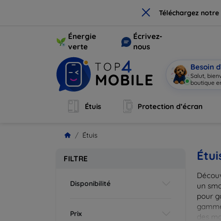
×
Téléchargez notre
Énergie
Écrivez-
verte
nous
Besoin d
Salut, bie
boutique e
Étuis
Protection d’écran
Étuis
Étui
FILTRE
Découv
Disponibilité
un smar
pour g
gammes
Prix
des mat