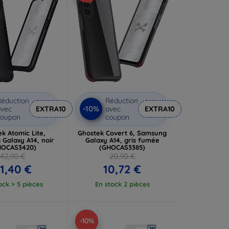
éduction
Réduction
-10%
vec
EXTRA10
avec
EXTRA10
coupon
coupon
k Atomic Lite,
Ghostek Covert 6, Samsung
Galaxy A14, noir
Galaxy A14, gris fumée
HOCAS3420)
(GHOCAS3385)
42,90 €
20,90 €
1,40 €
10,72 €
ock > 5 pièces
En stock 2 pièces
-10%