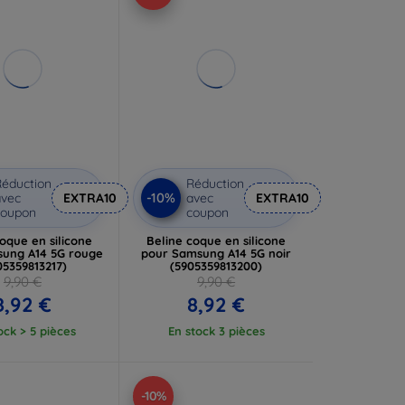
éduction
Réduction
-10%
vec
EXTRA10
avec
EXTRA10
coupon
coupon
oque en silicone
Beline coque en silicone
ung A14 5G rouge
pour Samsung A14 5G noir
05359813217)
(5905359813200)
9,90 €
9,90 €
8,92 €
8,92 €
ock > 5 pièces
En stock 3 pièces
-10%