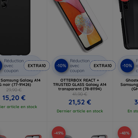
Réduction
Réduction
R
%
-10%
-10%
avec
EXTRA10
avec
EXTRA10
a
coupon
coupon
 Samsung Galaxy A14
OTTERBOX REACT +
Ghoste
G noir (77-91426)
TRUSTED GLASS Galaxy A14
Samsung 
transparent (78-81194)
(G
29,90 €
41,90 €
15,20 €
21,52 €
3
ier article en stock
Dernier article en stock
En st
-49%
-48%