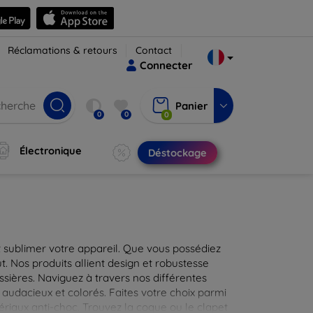
Réclamations & retours
Contact
Connecter
Panier
0
0
0
Électronique
Déstockage
 sublimer votre appareil. Que vous possédiez
t. Nos produits allient design et robustesse
ssières. Naviguez à travers nos différentes
audacieux et colorés. Faites votre choix parmi
tériaux anti-choc. Trouvez la coque ou le clapet