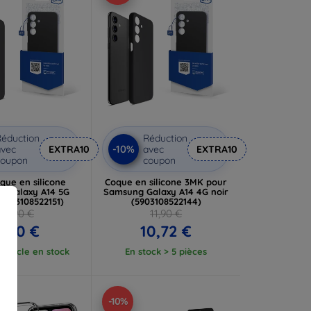
éduction
Réduction
-10%
vec
EXTRA10
avec
EXTRA10
coupon
coupon
que en silicone
Coque en silicone 3MK pour
 Galaxy A14 5G
Samsung Galaxy A14 4G noir
(5903108522151)
(5903108522144)
18,90 €
11,90 €
9,80 €
10,72 €
article en stock
En stock > 5 pièces
-10%