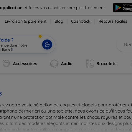
 application
et faites vos achats encore plus facilement.
Livraison & paiement
Blog
Cashback
Retours faciles
’aide ?
nvenue dans notre
|
Accessoires
Audio
Bracelets
s
rez notre vaste sélection de coques et clapets pour protéger et
tphone dernier cri ou une tablette, nous avons ce qu'il vous fau
arantir une protection optimale contre les chocs, rayures et pou
, allant des modèles élégants et minimalistes aux designs plus 
ériaux de haute qualité, y compris le cuir, le silicone, et les ma