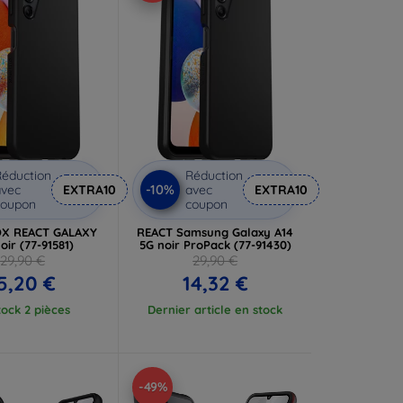
éduction
Réduction
-10%
vec
EXTRA10
avec
EXTRA10
coupon
coupon
X REACT GALAXY
REACT Samsung Galaxy A14
oir (77-91581)
5G noir ProPack (77-91430)
29,90 €
29,90 €
5,20 €
14,32 €
tock 2 pièces
Dernier article en stock
-49%