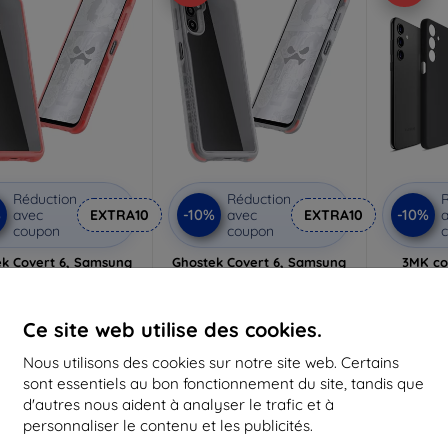
Réduction
Réduction
R
%
-10%
-10%
avec
EXTRA10
avec
EXTRA10
a
coupon
coupon
ek Covert 6, Samsung
Ghostek Covert 6, Samsung
3MK co
alaxy A14, rose
Galaxy A14, transparent
Samsung
(GHOCAS3384)
(GHOCAS3383)
noire 
20,90 €
20,90 €
Ce site web utilise des cookies.
10,72 €
10,72 €
Nous utilisons des cookies sur notre site web. Certains
n stock 3 pièces
En stock > 5 pièces
Dernier 
sont essentiels au bon fonctionnement du site, tandis que
d'autres nous aident à analyser le trafic et à
personnaliser le contenu et les publicités.
-10%
-10%