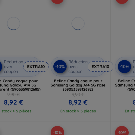
Réduction
Réduction
R
%
-10%
-10%
avec
EXTRA10
avec
EXTRA10
a
coupon
coupon
e Candy coque pour
Beline Candy coque pour
Beline 
ung Galaxy A14 5G
Samsung Galaxy A14 5G rose
Samsung G
arent (5905359812685)
(5905359812692)
(59
9,90 €
9,90 €
8,92 €
8,92 €
 stock > 5 pièces
En stock > 5 pièces
En st
-10%
-10%