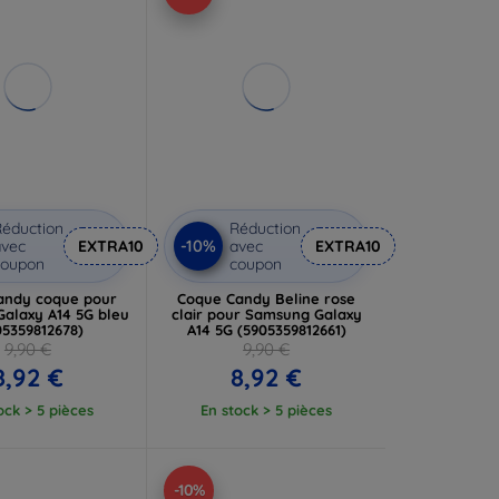
éduction
Réduction
-10%
vec
EXTRA10
avec
EXTRA10
coupon
coupon
Candy coque pour
Coque Candy Beline rose
alaxy A14 5G bleu
clair pour Samsung Galaxy
05359812678)
A14 5G (5905359812661)
9,90 €
9,90 €
8,92 €
8,92 €
ock > 5 pièces
En stock > 5 pièces
-10%