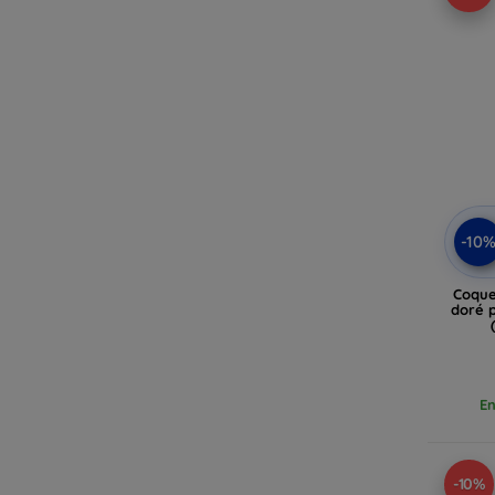
-10
Coque
doré 
En
-10%