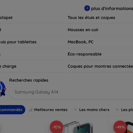
 pour exprimer votre style tout en assurant la durabilité de votre
plus d'information
 clapet
Tous les étuis et coques
l
Housses en cuir
tuis pour tablettes
MacBook, PC
s
Éco-responsable
e charge
Coques pour montres connectée
Recherches rapides
Samsung Galaxy A14
commandés
Meilleures ventes
Les moins chers
Les pl
-10%
-49%