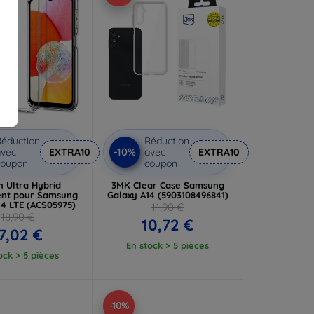
éduction
Réduction
-10%
vec
EXTRA10
avec
EXTRA10
coupon
coupon
n Ultra Hybrid
3MK Clear Case Samsung
ent pour Samsung
Galaxy A14 (5903108496841)
14 LTE (ACS05975)
11,90 €
18,90 €
10,72 €
7,02 €
En stock > 5 pièces
ock > 5 pièces
-10%