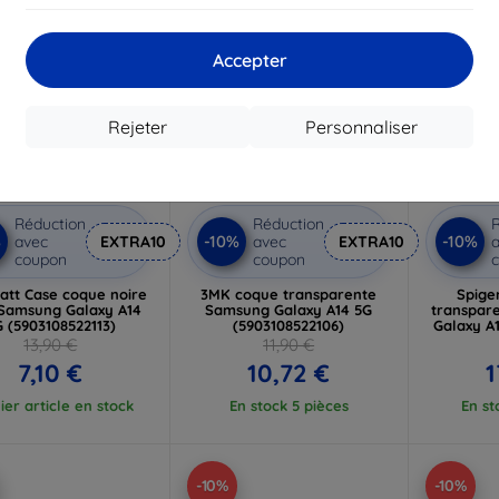
Accepter
Rejeter
Personnaliser
Réduction
Réduction
R
%
-10%
-10%
avec
EXTRA10
avec
EXTRA10
a
coupon
coupon
att Case coque noire
3MK coque transparente
Spige
Samsung Galaxy A14
Samsung Galaxy A14 5G
transpar
 (5903108522113)
(5903108522106)
Galaxy A
13,90 €
11,90 €
7,10 €
10,72 €
1
ier article en stock
En stock 5 pièces
En st
-10%
-10%