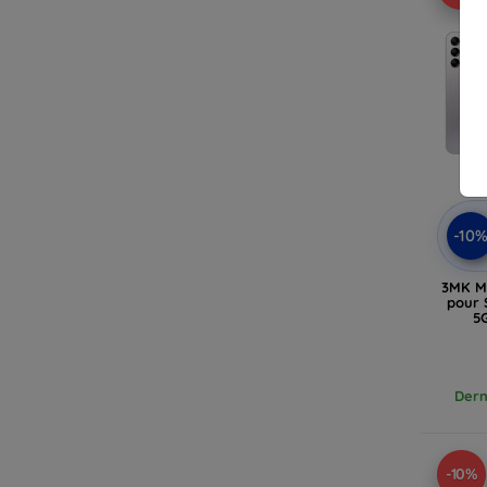
-10
3MK M
pour 
5G
Dern
-10%