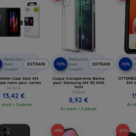
Réduction
Réduction
R
%
-10%
-10%
avec
EXTRA10
avec
EXTRA10
a
coupon
coupon
allet Case Sam A14
Coque transparente Beline
OTTERBO
sse noire pour cartes
pour Samsung A14 5G A146
A14 n
1mm
14,90 €
9,90 €
13,42 €
1
8,92 €
 stock > 5 pièces
En s
En stock > 5 pièces
-49%
-27%