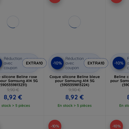
Réduction
Réduction
R
%
-10%
-10%
avec
EXTRA10
avec
EXTRA10
a
coupon
coupon
 silicone Beline rose
Coque silicone Beline bleue
Beline c
pour Samsung A14 5G
pour Samsung A14 5G
pour Sams
(5905359813231)
(5905359813224)
(59
9,90 €
9,90 €
8,92 €
8,92 €
 stock > 5 pièces
En stock > 5 pièces
En st
-10%
-10%