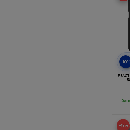
-10
REACT
5
Dern
-49%