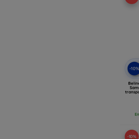
-10
Belin
Sams
transp
En
-10%