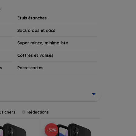
 appareil.
s
Étuis étanches
Sacs à dos et sacs
Super mince, minimaliste
Coffres et valises
s
Porte-cartes
us chers
Réductions
-52%