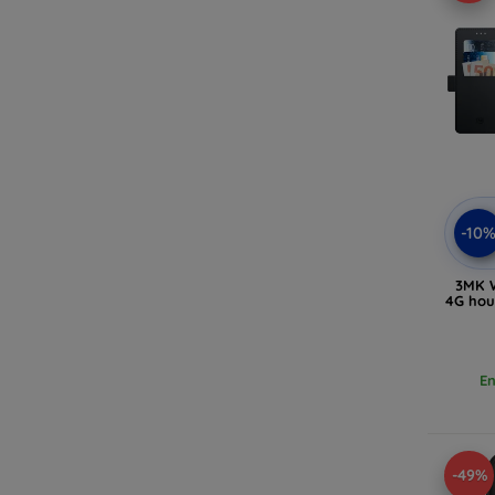
-10
3MK W
4G hou
En
-49%