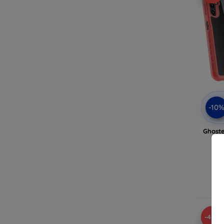
-10
Ghost
G
E
-49%