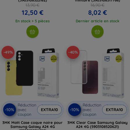
13,90 €
16,90 €
12,50 €
8,02 €
En stock > 5 pièces
Dernier article en stock
-49%
-40%
Réduction
Réduction
-10%
-10%
avec
EXTRA10
avec
EXTRA10
coupon
coupon
3MK Matt Case coque noire pour
3MK Clear Case Samsung Galaxy
Samsung Galaxy A24 4G
A24 4G (5903108520621)