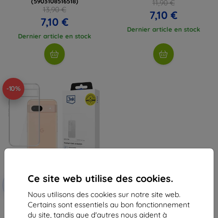
(5903108516518)
11,90 €
13,90 €
7,10 €
7,10 €
Dernier article en stock
Dernier article en stock
-10%
Ce site web utilise des cookies.
Réduction
-10%
avec
EXTRA10
coupon
Nous utilisons des cookies sur notre site web.
Certains sont essentiels au bon fonctionnement
3MK Armor coque Samsung
Galaxy A24 4G (5903108514576)
du site, tandis que d'autres nous aident à