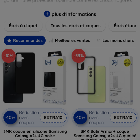
garantir une protection optimale contre les chocs, rayures
et poussières. Naviguez à travers nos différentes gammes,
allant des modèles élégants et minimalistes aux designs
plus d'informations
plus audacieux et colorés. Faites votre choix parmi des
Étuis à clapet
Tous les étuis et coques
Étuis étanch
matériaux de haute qualité, y compris le cuir, le silicone, et
les matériaux anti-choc. Trouvez la coque ou le clapet
parfait pour exprimer votre style tout en assurant la
Recommandés
Meilleures ventes
Les moins chers
durabilité de votre appareil.
-10%
-53%
Réduction
Réduction
-10%
-10%
avec
EXTRA10
avec
EXTRA10
coupon
coupon
3MK coque en silicone Samsung
3MK SatinArmor+ coque
Galaxy A24 4G noire
Samsung Galaxy A24 4G qualité
(5903108522182)
militaire (5903108517768)